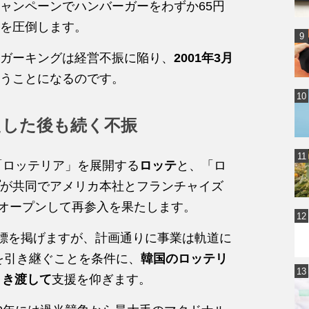
ャンペーンでハンバーガーをわずか65円
を圧倒します。
ガーキングは経営不振に陥り、
2001年3月
うことになるのです。
たした後も続く不振
「ロッテリア」を展開する
ロッテ
と、「ロ
が共同でアメリカ本社とフランチャイズ
をオープンして再参入を果たします。
目標を掲げますが、計画通りに事業は軌道に
円を引き継ぐことを条件に、
韓国のロッテリ
引き渡して
支援を仰ぎます。