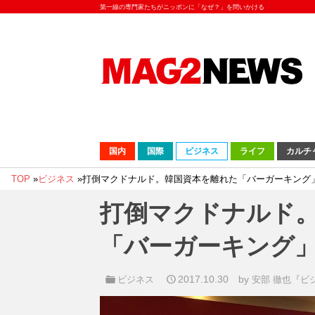
第一線の専門家たちがニッポンに「なぜ？」を問いかける
国内
国際
ビジネス
ライフ
カルチ
TOP
»
ビジネス
»
打倒マクドナルド。韓国資本を離れた「バーガーキング
打倒マクドナルド
「バーガーキング
2017.10.30
by
ビジネス
安部 徹也『ビ