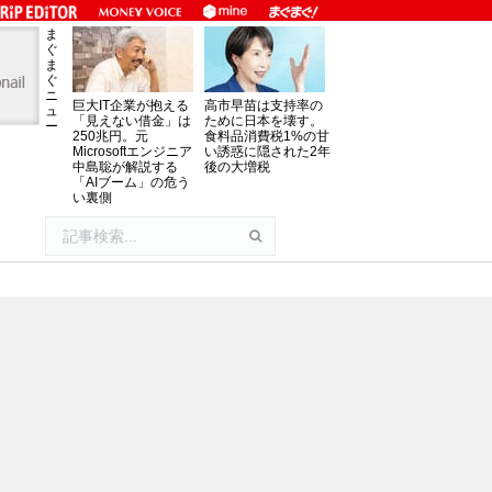
ま
ぐ
ま
ぐ
ニ
巨大IT企業が抱える
高市早苗は支持率の
ュ
「見えない借金」は
ために日本を壊す。
ー
250兆円。元
食料品消費税1%の甘
Microsoftエンジニア
い誘惑に隠された2年
中島聡が解説する
後の大増税
「AIブーム」の危う
い裏側