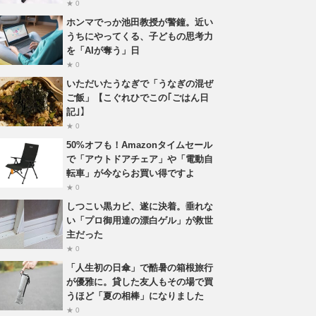
★ 0
ホンマでっか池田教授が警鐘。近い
うちにやってくる、子どもの思考力
を「AIが奪う」日
★ 0
いただいたうなぎで「うなぎの混ぜ
ご飯」【こぐれひでこの｢ごはん日
記｣】
★ 0
50%オフも！Amazonタイムセール
で「アウトドアチェア」や「電動自
転車」が今ならお買い得ですよ
★ 0
しつこい黒カビ、遂に決着。垂れな
い「プロ御用達の漂白ゲル」が救世
主だった
★ 0
「人生初の日傘」で酷暑の箱根旅行
が優雅に。貸した友人もその場で買
うほど「夏の相棒」になりました
★ 0