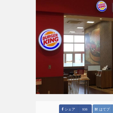
シェア
はてブ
936