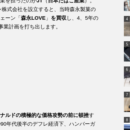
業を担ったのが
JT
（
日本たばこ産業
）。
パン株式会社を設立すると、当時森永製菓の
ェーン「
森永LOVE
」
を買収
し、4、5年の
る事業計画を打ち出します。
ナルドの積極的な価格攻勢の前に頓挫
す
990年代後半のデフレ経済下、ハンバーガ