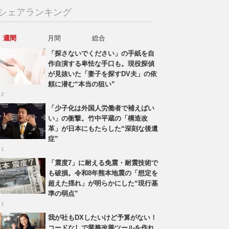
シェアランキング
週間
月間
総合
「探さないでください」の手紙を自
作自演する卑怯な手口も。現役探偵
が見抜いた「妻子を探すDV夫」の依
頼に潜む“本当の狙い”
 2
「少子化は外国人労働者で補えばい
い」の衝撃。竹中平蔵の「構造改
革」が日本にもたらした“深刻な後遺
症”
 1
「震度7」に耐える免震・耐震技術で
も破損。令和8年熊本地震の「想定を
超えた揺れ」が明らかにした“現行基
準の弱点”
 1
我が社もDXしたいけど予算がない！
コードなしで業務改善ツールを作れ