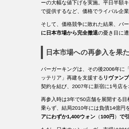
ーの大幅な値下げを実施。平日半額キ
で提供するなど、価格でライバル企業
そして、価格競争に敗れた結果、バー
に日本市場から完全撤退
の憂き目に遭
日本市場への再参入を果
バーガーキングは、その後2006年に
ッテリア」再建を支援する
リヴァンプ
契約を結び、2007年に新宿に1号店
再参入時は3年で50店舗を展開する
乗らず、結局2010年には負債14億
アにわずか1,400ウォン
（
100円
）
で