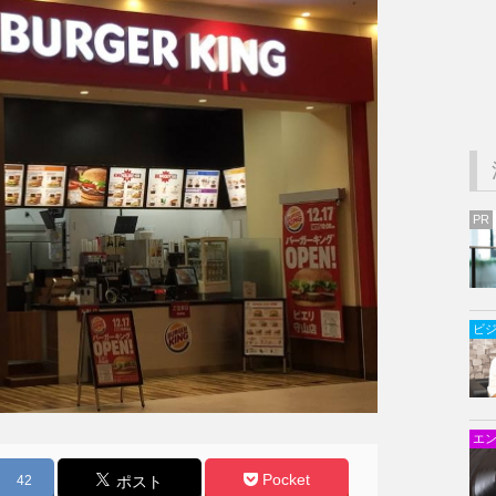
PR
ビ
エ
Pocket
42
ポスト