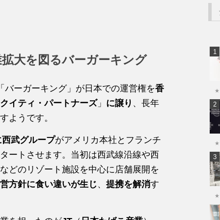
業拡大を図るバーガーキング
「バーガーキング」が日本での運営権を
香
★
クイティ・パートナーズ
」
に譲り
、長年
すようです。
年に西武グループ
がアメリカ本社とフランチ
★
タートさせます。当初は西武線沿線や西
などのリゾート施設を中心に店舗展開を
営方針に食い違いが生じ
、
提携を解消
す
★