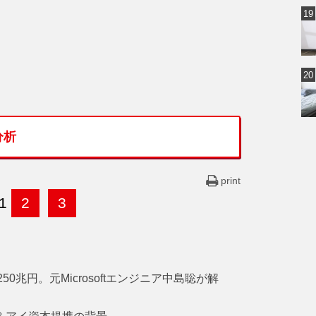
分析
print
1
2
3
0兆円。元Microsoftエンジニア中島聡が解