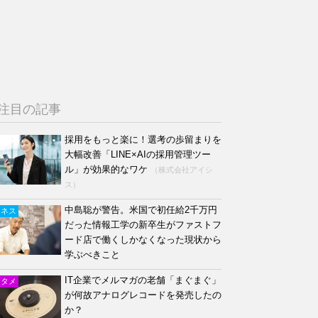
注目の記事
採用をもっと楽に！選考の歩留まりを
大幅改善「LINE×AIの採用管理ツー
ル」が効果的なワケ
（株式会社アイシ
ス）
中島聡が警告。米国で初任給2千万円
ジネス
だった情報工学の新卒生がファストフ
ード店で働くしかなくなった現状から
学ぶべきこと
IT企業でメルマガの老舗「まぐまぐ」
ンタメ
が何故アナログレコードを発売したの
か？