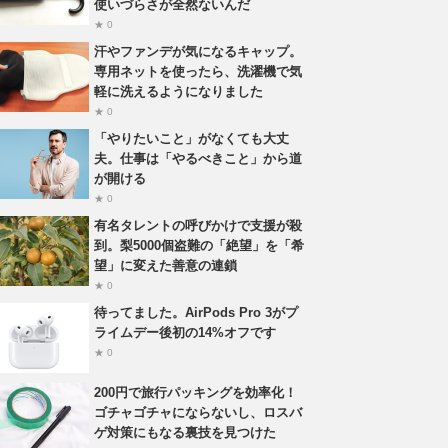
使いづらさが全然ないんだ
★ 0
汗やファンデが気になるキャップ。
専用ネットを使ったら、洗濯機で気
軽に洗えるようになりました
★ 0
「やりたいこと」がなくても大丈
夫。仕事は「やるべきこと」から道
が開ける
★ 0
有名タレントの呼びかけで支援が殺
到。梨5000個盗難の「絶望」を「希
望」に変えた善意の連鎖
★ 0
待ってました。AirPods Pro 3がプ
ライムデー後初の14%オフです
★ 0
200円で旅行パッキングを効率化！
ゴチャゴチャにならないし、ロスバ
ゲ対策にもなる裏技を見つけた