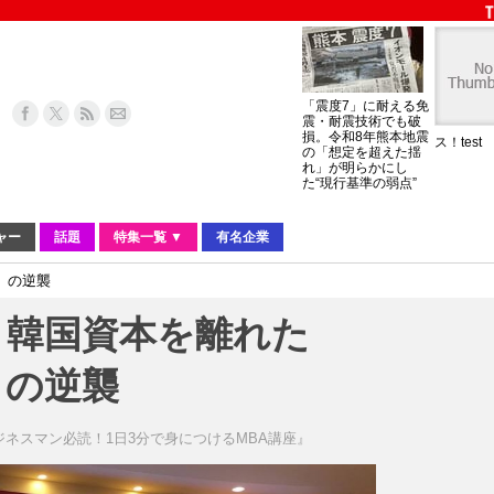
「震度7」に耐える免
震・耐震技術でも破
損。令和8年熊本地震
ス！test
の「想定を超えた揺
れ」が明らかにし
た“現行基準の弱点”
ャー
話題
特集一覧 ▼
有名企業
」の逆襲
。韓国資本を離れた
」の逆襲
ジネスマン必読！1日3分で身につけるMBA講座』