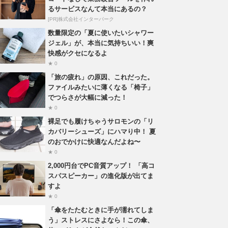
るサービスなんて本当にあるの？
[PR]株式会社インターパーク
数量限定の「夏に使いたいシャワー
ジェル」が、本当に気持ちいい！爽
快感がクセになるよ
★ 0
「旅の疲れ」の原因、これだった。
ファイルみたいに薄くなる「椅子」
でつらさが大幅に減った！
★ 0
裸足でも履けちゃうサロモンの「リ
カバリーシューズ」にハマり中！ 夏
のおでかけに快適なんだよね〜
★ 0
2,000円台でPC音質アップ！ 「高コ
スパスピーカー」の進化版が出てま
すよ
★ 0
「傘をたたむときに手が濡れてしま
う」ストレスにさよなら！この傘、