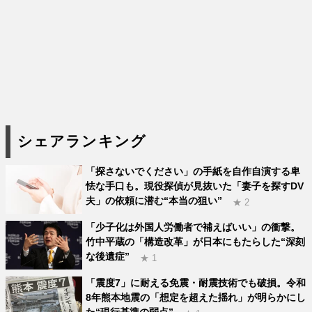
シェアランキング
「探さないでください」の手紙を自作自演する卑
怯な手口も。現役探偵が見抜いた「妻子を探すDV
夫」の依頼に潜む“本当の狙い”
★ 2
「少子化は外国人労働者で補えばいい」の衝撃。
竹中平蔵の「構造改革」が日本にもたらした“深刻
な後遺症”
★ 1
「震度7」に耐える免震・耐震技術でも破損。令和
8年熊本地震の「想定を超えた揺れ」が明らかにし
た“現行基準の弱点”