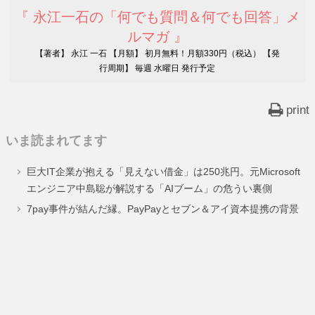
『 永江一石の「何でも質問＆何でも回答」メ
ルマガ 』
【著者】 永江 一石 【月額】 初月無料！月額330円（税込） 【発
行周期】 毎週 水曜日 発行予定
print
いま読まれてます
巨大IT企業が抱える「見えない借金」は250兆円。元Microsoft
エンジニア中島聡が解説する「AIブーム」の危うい裏側
7pay事件が結んだ縁。PayPayとセブン＆アイ資本提携の背景