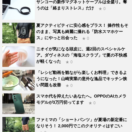
サンコーの新作マグネットケーブルは全盛り。奪
うのは「絡まりストレス」だけ
★ 0
夏アクティビティに安心感をプラス！ 操作性もそ
のまま、写真も綺麗に撮れる「防水スマホケー
ス」にやっと出会った
★ 0
ニオイが気になる頭皮に、週2回のスペシャルケ
ア。ダヴィネスの「海塩スクラブ」で夏の不快感
が軽くなった
★ 0
「レシピ動画を観ながら楽しくお料理」できるよ
うになった！山崎実業の意外な逸品でキッチン狭
い問題も改善
★ 0
スマホ代を抑えたいあなたへ。OPPOのAIカメラ
モデルが3万円切ってます
★ 0
ファミマの「ショートパンツ」が夏場の新定番に
なりそう！ 2,000円でこのクオリティはすごい