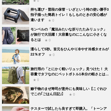
★ 0
持ち運び・普段の保管・いざという時の使い勝手3
拍子揃った簡易トイレ！もしものときの安心感が
違います
★ 0
モンベルの「魔法みたいな折りたたみリュック」
が旅行で大活躍！大容量なのにこんなに小さくな
るとは
★ 0
濡らして5秒。首元をひんやり冷やす冷感タオルが
22％オフ
★ 0
旅行用の「とにかく軽いリュック」見つけた！ 大
容量でタフなのにペットボトル1本分の軽さとは…
★ 0
鯵干物のまぜ寿司が意外にも美味しい【こぐれひ
でこの｢ごはん日記｣】
★ 0
テスターで試したら良すぎて即購入。「トーンア