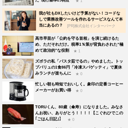
★ 1
我が社もDXしたいけど予算がない！コードな
しで業務改善ツールを作れるサービスなんて本
当にあるの？
[PR]株式会社インターパーク
高市早苗が「公約を守る首相」を演じ続けるた
め、ただそれだけ。税率1％策が背負わされた“極
めて政治的”な役割
★ 1
ズボラの私「パスタ茹でるの」やめました。トッ
プバリュの1食86円「冷凍スパゲッティ」で夏休
みランチが楽ちんに
★ 0
忙しい朝も時短でおいしく。象印の定番コーヒー
メーカーがお買い得
★ 0
TORUくん、80歳（傘寿）になりました。みなさ
んお祝い、ありがとう！！！！【こぐれひでこの
｢ごはん日記｣】
★ 0