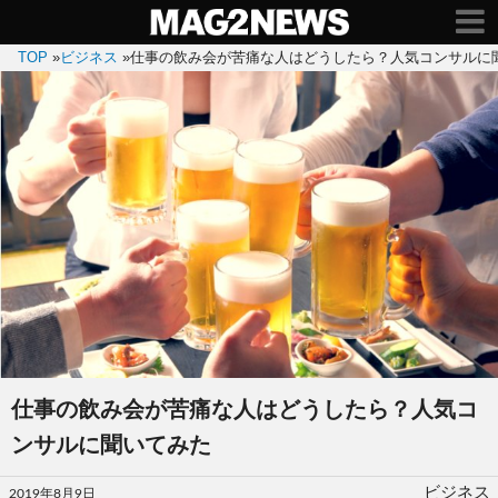
TOP
»
ビジネス
»
仕事の飲み会が苦痛な人はどうしたら？人気コンサルに
仕事の飲み会が苦痛な人はどうしたら？人気コ
ンサルに聞いてみた
投
ビジネス
2019年8月9日