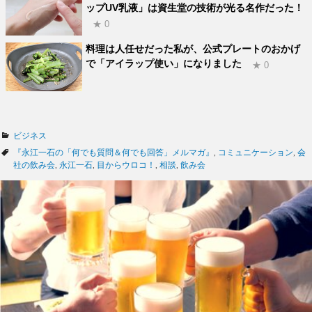
ップUV乳液」は資生堂の技術が光る名作だった！
★ 0
料理は人任せだった私が、公式プレートのおかげ
で「アイラップ使い」になりました
★ 0
カ
ビジネス
テ
タ
『永江一石の「何でも質問＆何でも回答」メルマガ』
,
コミュニケーション
,
会
ゴ
グ
社の飲み会
,
永江一石
,
目からウロコ！
,
相談
,
飲み会
リ
ー