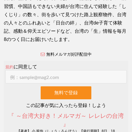
習慣、中国語もできない夫婦が台湾に住んで経験した「し
くじり」の数々、街を歩いて見つけた路上観察物件、台湾
の人々とのふれあいと「日台の絆」、台湾de子育て体験
記、感動＆仰天エピソードなど、台湾の「生」情報を毎月
8のつく日にお届けいたします。
無料メルマガ好評配信中
に同意して
規約
この記事が気に入ったら登録！しよう
『 ～台湾大好き！メルマガ～ レレレの台湾
』
【著者】 小 籠包（しょう・ろんぽう） 【発行周期】 8日、18