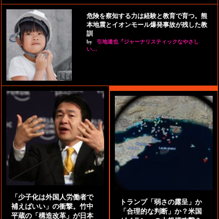
危険を察知する力は経験と教育で育つ。熊
本地震とイオンモール爆発事故が残した教
訓
by
引地達也『ジャーナリスティックなやさし
い…
「少子化は外国人労働者で
トランプ「弱さの露呈」か
補えばいい」の衝撃。竹中
「合理的な判断」か？米国
平蔵の「構造改革」が日本