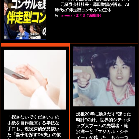
──元証券会社社長・澤田聖陽が語る、AI
時代の"伴走型コンサル"の正体
by
gyouza（まぐまぐ編集部）
没後20年に動きだす“凍った
「探さないでください」の
時計”の針。世界的シティポ
手紙を自作自演する卑怯な
ップ大ブームの先駆者・滝
手口も。現役探偵が見抜い
沢洋一と「マジカル・シテ
た「妻子を探すDV夫」の依
ィー」が残した、もう一つ