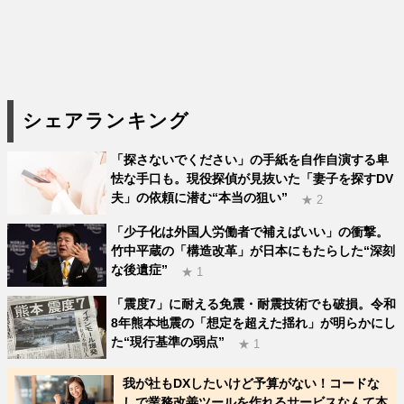
シェアランキング
「探さないでください」の手紙を自作自演する卑
怯な手口も。現役探偵が見抜いた「妻子を探すDV
夫」の依頼に潜む“本当の狙い”
★ 2
「少子化は外国人労働者で補えばいい」の衝撃。
竹中平蔵の「構造改革」が日本にもたらした“深刻
な後遺症”
★ 1
「震度7」に耐える免震・耐震技術でも破損。令和
8年熊本地震の「想定を超えた揺れ」が明らかにし
た“現行基準の弱点”
★ 1
我が社もDXしたいけど予算がない！コードな
しで業務改善ツールを作れるサービスなんて本