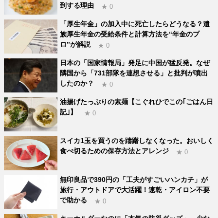
到する理由
★ 0
「厚生年金」の加入中に死亡したらどうなる？遺
族厚生年金の受給条件と計算方法を“年金のプ
ロ”が解説
★ 0
日本の「国家情報局」発足に中国が猛反発。なぜ
隣国から「731部隊を連想させる」と批判が噴出
したのか？
★ 0
油揚げたっぷりの素麺【こぐれひでこの｢ごはん日
記｣】
★ 0
スイカ1玉を買うのを躊躇しなくなった。おいしく
食べ切るための保存方法とアレンジ
★ 0
無印良品で390円の「工夫がすごいハンカチ」が
旅行・アウトドアで大活躍！速乾・アイロン不要
で助かる
★ 0