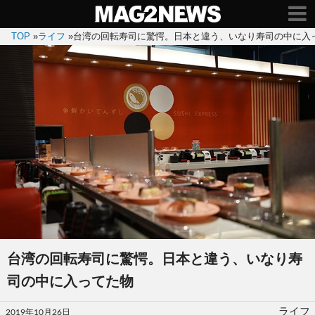
TOP
»
ライフ
»
台湾の回転寿司に驚愕。日本と違う、いなり寿司の中に入
台湾の回転寿司に驚愕。日本と違う、いなり寿
司の中に入ってた物
投
ライフ
2019年10月26日