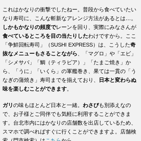
これはかなりの衝撃でしたねー。普段から食べていたい
なり寿司に、こんな斬新なアレンジ方法があるとは…。
しかもかなりの頻度で
レーンを回り、実際にみなさんが
食べているところを目の当たりした
わけですから。ここ
「争鮮回転寿司」（SUSHI EXPRESS）は、こうした
奇
抜なメニューもさることながら
、「マグロ」や「エビ」
「シメサバ」「鯛（ティラピア）」「たまご焼き」か
ら、「うに」「いくら」の軍艦巻き、果ては一貫の「う
なぎの蒲焼き」寿司までを揃えており、
日本と変わらぬ
味を楽しむことができます
。
ガリ
の味もほとんど日本と一緒。
わさび
も別添えなの
で、お子様とご同伴でも気軽に利用することができま
す。台北市内にはかなりの店舗数を出店しているため、
スマホで調べればすぐに行くことができますよ。店舗検
索（門市検索）は
こちら
から。