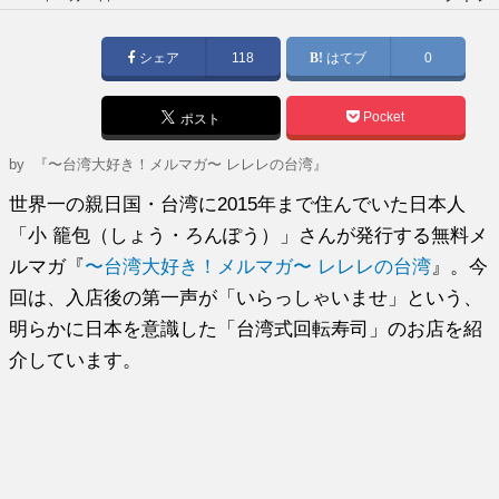
稿
日:
シェア
118
はてブ
0
Pocket
ポスト
by
『〜台湾大好き！メルマガ〜 レレレの台湾』
世界一の親日国・台湾に2015年まで住んでいた日本人
「小 籠包（しょう・ろんぽう）」さんが発行する無料メ
ルマガ『
〜台湾大好き！メルマガ〜 レレレの台湾
』。今
回は、入店後の第一声が「いらっしゃいませ」という、
明らかに日本を意識した「台湾式回転寿司」のお店を紹
介しています。