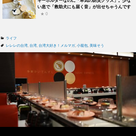
キーホルダーなのに「本気の防災グッズ」。少な
い息で「救助犬にも届く音」が出せちゃうんです
★ 0
カ
ライフ
テ
タ
レレレの台湾
,
台湾
,
台湾大好き！メルマガ
,
小籠包
,
美味そう
ゴ
グ
リ
ー