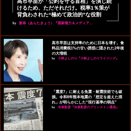
高市早苗が「公約を守る首相」を演じ続
けるため、ただそれだけ。税率1％策が
背負わされた“極めて政治的”な役割
by
新恭（あらたきょう）『国家権力＆メディア…
高市早苗は支持率のために日本を壊す。食
料品消費税1%の甘い誘惑に隠された2年後
の大増税
by
小林よしのり『小林よしのりライジング』
「震度7」に耐える免震・耐震技術でも破
損。令和8年熊本地震の「想定を超えた揺
れ」が明らかにした“現行基準の弱点”
by
冷泉彰彦『冷泉彰彦のプリンストン通信』