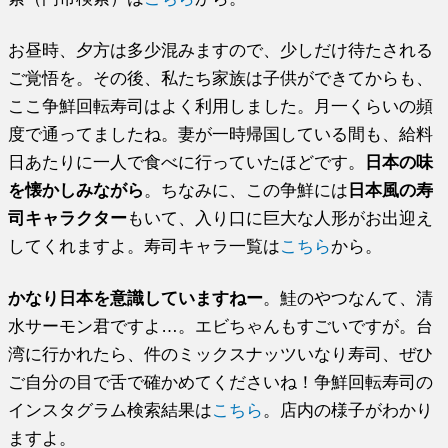
お昼時、夕方は多少混みますので、少しだけ待たされる
ご覚悟を。その後、私たち家族は子供ができてからも、
ここ争鮮回転寿司はよく利用しました。月一くらいの頻
度で通ってましたね。妻が一時帰国している間も、給料
日あたりに一人で食べに行っていたほどです。
日本の味
を懐かしみながら
。ちなみに、この争鮮には
日本風の寿
司キャラクター
もいて、入り口に巨大な人形がお出迎え
してくれますよ。寿司キャラ一覧は
こちら
から。
かなり日本を意識していますねー
。鮭のやつなんて、清
水サーモン君ですよ…。エビちゃんもすごいですが。台
湾に行かれたら、件のミックスナッツいなり寿司、ぜひ
ご自分の目で舌で確かめてくださいね！争鮮回転寿司の
インスタグラム検索結果は
こちら
。店内の様子がわかり
ますよ。