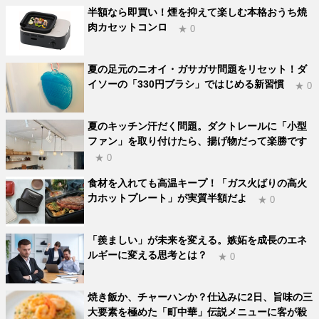
半額なら即買い！煙を抑えて楽しむ本格おうち焼
肉カセットコンロ
★ 0
夏の足元のニオイ・ガサガサ問題をリセット！ダ
イソーの「330円ブラシ」ではじめる新習慣
★ 0
夏のキッチン汗だく問題。ダクトレールに「小型
ファン」を取り付けたら、揚げ物だって楽勝です
★ 0
食材を入れても高温キープ！「ガス火ばりの高火
力ホットプレート」が実質半額だよ
★ 0
「羨ましい」が未来を変える。嫉妬を成長のエネ
ルギーに変える思考とは？
★ 0
焼き飯か、チャーハンか？仕込みに2日、旨味の三
大要素を極めた「町中華」伝説メニューに客が殺