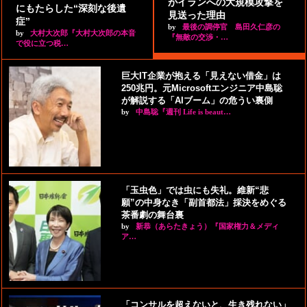
がイランへの大規模攻撃を
にもたらした“深刻な後遺
見送った理由
症”
by
最後の調停官 島田久仁彦の
by
大村大次郎『大村大次郎の本音
『無敵の交渉・…
で役に立つ税…
巨大IT企業が抱える「見えない借金」は
250兆円。元Microsoftエンジニア中島聡
が解説する「AIブーム」の危うい裏側
by
中島聡『週刊 Life is beaut…
「玉虫色」では虫にも失礼。維新“悲
願”の中身なき「副首都法」採決をめぐる
茶番劇の舞台裏
by
新恭（あらたきょう）『国家権力＆メディ
ア…
「コンサルを超えないと、生き残れない」