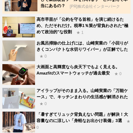
当にあるの？
[PR]株式会社インターパーク
高市早苗が「公約を守る首相」を演じ続けるた
め、ただそれだけ。税率1％策が背負わされた“極
めて政治的”な役割
★ 1
お風呂掃除の仕上げには、山崎実業の「小回りが
きくコンパクトな水切りワイパー」が正解でした
★ 0
大画面と高輝度なら炎天下でもよく見える。
Amazfitのスマートウォッチが過去最安
★ 0
アイラップがそのまま入る。山崎実業の「万能ケ
ース」で、キッチンまわりの生活感が解消された
★ 0
「暑すぎてリュック背負えない問題」が解決！大
容量なのに涼しい「身軽なお出かけ装備」3選
★
0