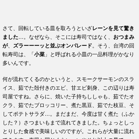
さて、回転している皿を取ろうといざ
レーンを見て驚き
ました
…。なぜなら、そこには寿司ではなく、
おつまみ
が
、
ズラーーーッと並ぶオンパレード
。そう、台湾の回
転寿司は、「
小菜
」と呼ばれる小皿の一品料理がかなり
多いんです。
何が流れてくるのかというと、スモークサーモンのスラ
イス、茹でた殻付きのエビ、甘エビ刺身、この辺りは寿
司屋ですね。さらに、焼いた子持ちししゃも、茹でたオ
クラ、茹でたブロッコリー、煮た黒豆、茹でた枝豆、そ
してポテトサラダ…。まだまだ、今度は甘く煮た（ふか
した？）さつまいもまで流れてきました。ちょっとしっ
とりした食感で美味しいのですが。これらが大量に流れ