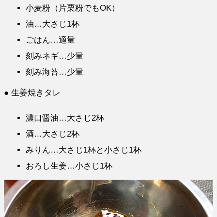
小麦粉（片栗粉でもOK）
油…大さじ1杯
ごはん…適量
刻みネギ…少量
刻み海苔…少量
● 生姜焼きタレ
濃口醤油…大さじ2杯
酒…大さじ2杯
みりん…大さじ1杯と小さじ1杯
おろし生姜…小さじ1杯