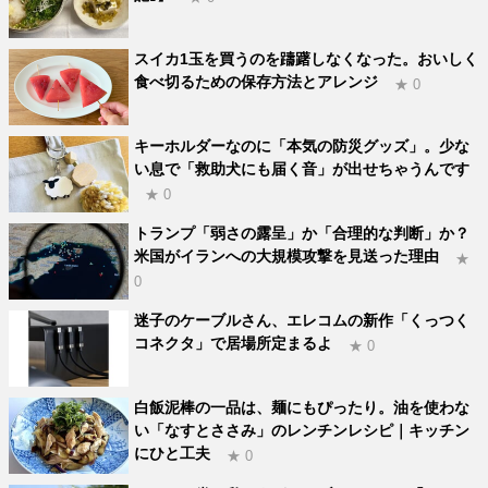
スイカ1玉を買うのを躊躇しなくなった。おいしく
食べ切るための保存方法とアレンジ
★ 0
キーホルダーなのに「本気の防災グッズ」。少な
い息で「救助犬にも届く音」が出せちゃうんです
★ 0
トランプ「弱さの露呈」か「合理的な判断」か？
米国がイランへの大規模攻撃を見送った理由
★
0
迷子のケーブルさん、エレコムの新作「くっつく
コネクタ」で居場所定まるよ
★ 0
白飯泥棒の一品は、麺にもぴったり。油を使わな
い「なすとささみ」のレンチンレシピ｜キッチン
にひと工夫
★ 0