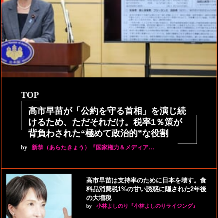
TOP
高市早苗が「公約を守る首相」を演じ続
けるため、ただそれだけ。税率1％策が
背負わされた“極めて政治的”な役割
by
新恭（あらたきょう）『国家権力＆メディア…
高市早苗は支持率のために日本を壊す。食
料品消費税1%の甘い誘惑に隠された2年後
の大増税
by
小林よしのり『小林よしのりライジング』