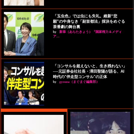
「玉虫色」では虫にも失礼。維新“悲
願”の中身なき「副首都法」採決をめぐる
茶番劇の舞台裏
by
新恭（あらたきょう）『国家権力＆メディ
ア…
「コンサルを超えないと、生き残れない」
──元証券会社社長・澤田聖陽が語る、AI
時代の"伴走型コンサル"の正体
by
gyouza（まぐまぐ編集部）