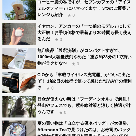
コーヒー党の私ですが、セブンカフェの「アイス
ミルクティー」にハマってます！ 3つのご褒美ア
レンジも紹介
★ 0
イヤホン、アンカーの「一つ前のモデル」にして
大正解！お手頃価格で最新より20時間も長く使え
るんだ
★ 0
無印良品「希釈洗剤」がコンパクトすぎて、
1000ml大容量洗剤やめた！重さ約23分の1で買い
物がラクだな〜
★ 0
CIOから「車載ワイヤレス充電器」がついに出た
ぞ！ 1泊2日の旅行で使って感じた“2WAY”の便利
さ
★ 0
日傘が使えない時は「フーディタオル」で解決！
登山やフェスでも、紫外線対策と涼しく快適が叶
うんです
★ 0
夏の買い物は「自立する保冷バッグ」が大優勝。
Afternoon Teaで見つけたのは、お寿司のパック
が傾かず車の助手席でも安定するエコバッグでし