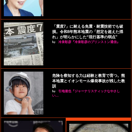
「震度7」に耐える免震・耐震技術でも破
損。令和8年熊本地震の「想定を超えた揺
れ」が明らかにした“現行基準の弱点”
by
冷泉彰彦『冷泉彰彦のプリンストン通信』
危険を察知する力は経験と教育で育つ。熊
本地震とイオンモール爆発事故が残した教
訓
by
引地達也『ジャーナリスティックなやさし
い…