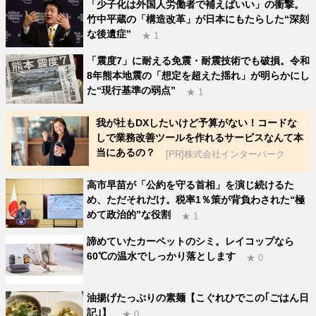
「少子化は外国人労働者で補えばいい」の衝撃。
竹中平蔵の「構造改革」が日本にもたらした“深刻
な後遺症”
★ 1
「震度7」に耐える免震・耐震技術でも破損。令和
8年熊本地震の「想定を超えた揺れ」が明らかにし
た“現行基準の弱点”
★ 1
我が社もDXしたいけど予算がない！コードな
しで業務改善ツールを作れるサービスなんて本
当にあるの？
[PR]株式会社インターパーク
高市早苗が「公約を守る首相」を演じ続けるた
め、ただそれだけ。税率1％策が背負わされた“極
めて政治的”な役割
★ 1
諦めていたカーペットのシミ。レイコップなら
60℃の温水でしっかり落とします
★ 0
油揚げたっぷりの素麺【こぐれひでこの｢ごはん日
記｣】
★ 0