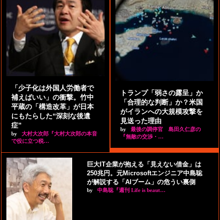
「少子化は外国人労働者で
トランプ「弱さの露呈」か
補えばいい」の衝撃。竹中
「合理的な判断」か？米国
平蔵の「構造改革」が日本
がイランへの大規模攻撃を
にもたらした“深刻な後遺
見送った理由
症”
by
最後の調停官 島田久仁彦の
by
大村大次郎『大村大次郎の本音
『無敵の交渉・…
で役に立つ税…
巨大IT企業が抱える「見えない借金」は
250兆円。元Microsoftエンジニア中島聡
が解説する「AIブーム」の危うい裏側
by
中島聡『週刊 Life is beaut…