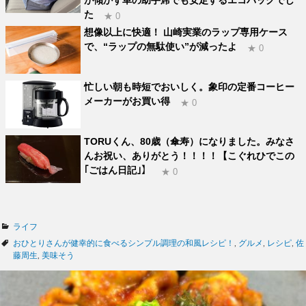
た
★ 0
想像以上に快適！ 山崎実業のラップ専用ケース
で、“ラップの無駄使い”が減ったよ
★ 0
忙しい朝も時短でおいしく。象印の定番コーヒー
メーカーがお買い得
★ 0
TORUくん、80歳（傘寿）になりました。みなさ
んお祝い、ありがとう！！！！【こぐれひでこの
｢ごはん日記｣】
★ 0
カ
ライフ
テ
タ
おひとりさんが健幸的に食べるシンプル調理の和風レシピ！
,
グルメ
,
レシピ
,
佐
ゴ
グ
藤周生
,
美味そう
リ
ー