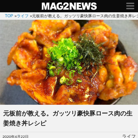
TOP
»
ライフ
»
元板前が教える。ガッツリ豪快豚ロース肉の生姜焼き丼レ
元板前が教える。ガッツリ豪快豚ロース肉の生
姜焼き丼レシピ
投
ライフ
2020年4月22日