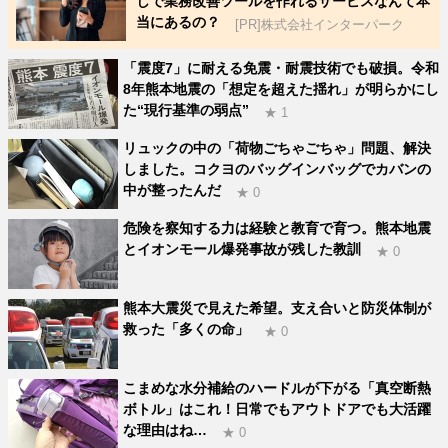
しで業務改善ツールを作れるサービスなんて本
当にあるの？
[PR]株式会社インターパーク
「震度7」に耐える免震・耐震技術でも破損。令和
8年熊本地震の「想定を超えた揺れ」が明らかにし
た“現行基準の弱点”
★ 1
リュックの中の「荷物ごちゃごちゃ」問題、解決
しました。コクヨのバッグインバッグでカバンの
中が整ったんだ
★ 0
危険を察知する力は経験と教育で育つ。熊本地震
とイオンモール爆発事故が残した教訓
★ 0
熊本大震災で見えた希望。支え合いと防災体制が
救った「多くの命」
★ 0
こまめな水分補給のハードルが下がる「真空断熱
ボトル」はこれ！日常でもアウトドアでも大活躍
な理由はね…
★ 0