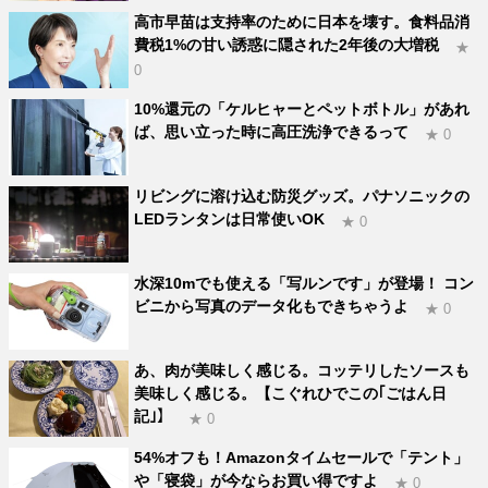
高市早苗は支持率のために日本を壊す。食料品消
費税1%の甘い誘惑に隠された2年後の大増税
★
0
10%還元の「ケルヒャーとペットボトル」があれ
ば、思い立った時に高圧洗浄できるって
★ 0
リビングに溶け込む防災グッズ。パナソニックの
LEDランタンは日常使いOK
★ 0
水深10mでも使える「写ルンです」が登場！ コン
ビニから写真のデータ化もできちゃうよ
★ 0
あ、肉が美味しく感じる。コッテリしたソースも
美味しく感じる。【こぐれひでこの｢ごはん日
記｣】
★ 0
54%オフも！Amazonタイムセールで「テント」
や「寝袋」が今ならお買い得ですよ
★ 0