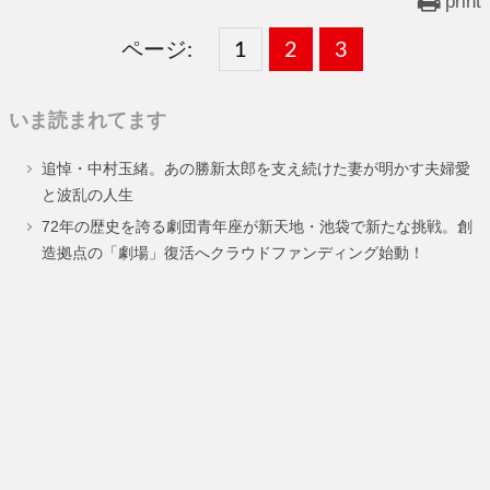
print
ページ:
固
1
固
2
,
固
3
,
定
定
定
いま読まれてます
ペ
ペ
ペ
追悼・中村玉緒。あの勝新太郎を支え続けた妻が明かす夫婦愛
ー
ー
ー
と波乱の人生
ジ
ジ
ジ
72年の歴史を誇る劇団青年座が新天地・池袋で新たな挑戦。創
造拠点の「劇場」復活へクラウドファンディング始動！