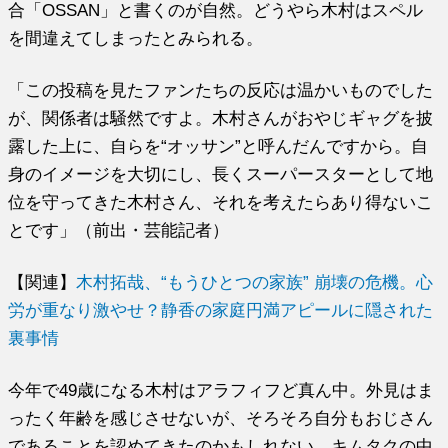
合「OSSAN」と書くのが自然。どうやら木村はスペル
を間違えてしまったとみられる。
「この投稿を見たファンたちの反応は温かいものでした
が、関係者は騒然ですよ。木村さんがおやじギャグを披
露した上に、自らを“オッサン”と呼んだんですから。自
身のイメージを大切にし、長くスーパースターとして地
位を守ってきた木村さん、それを考えたらあり得ないこ
とです」（前出・芸能記者）
【関連】
木村拓哉、“もうひとつの家族” 崩壊の危機。心
労が重なり激やせ？静香の家庭円満アピールに隠された
裏事情
今年で49歳になる木村はアラフィフど真ん中。外見はま
ったく年齢を感じさせないが、そろそろ自分もおじさん
であることを認めてきたのかもしれない。キムタクの中