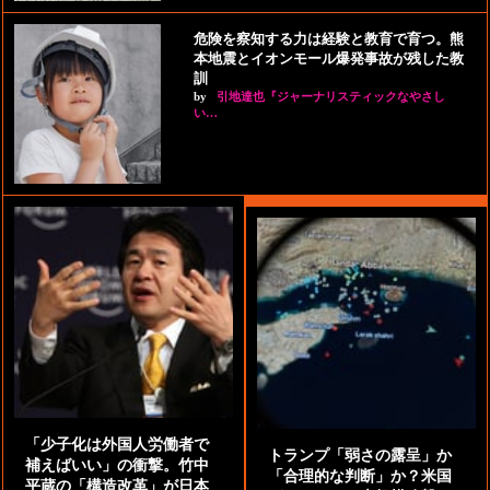
危険を察知する力は経験と教育で育つ。熊
本地震とイオンモール爆発事故が残した教
訓
by
引地達也『ジャーナリスティックなやさし
い…
「少子化は外国人労働者で
トランプ「弱さの露呈」か
補えばいい」の衝撃。竹中
「合理的な判断」か？米国
平蔵の「構造改革」が日本