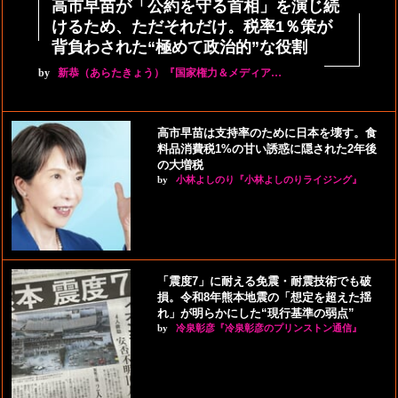
高市早苗が「公約を守る首相」を演じ続
けるため、ただそれだけ。税率1％策が
背負わされた“極めて政治的”な役割
by
新恭（あらたきょう）『国家権力＆メディア…
高市早苗は支持率のために日本を壊す。食
料品消費税1%の甘い誘惑に隠された2年後
の大増税
by
小林よしのり『小林よしのりライジング』
「震度7」に耐える免震・耐震技術でも破
損。令和8年熊本地震の「想定を超えた揺
れ」が明らかにした“現行基準の弱点”
by
冷泉彰彦『冷泉彰彦のプリンストン通信』