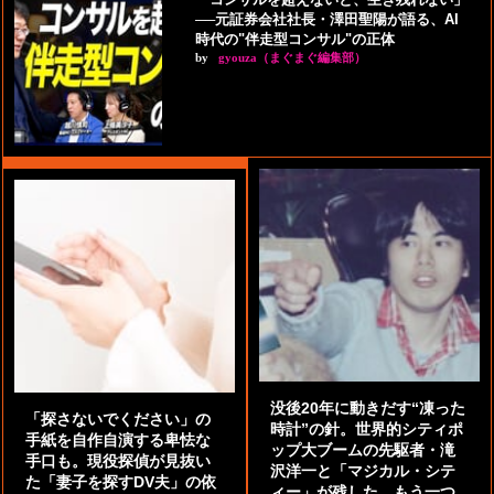
──元証券会社社長・澤田聖陽が語る、AI
時代の"伴走型コンサル"の正体
by
gyouza（まぐまぐ編集部）
没後20年に動きだす“凍った
「探さないでください」の
時計”の針。世界的シティポ
手紙を自作自演する卑怯な
ップ大ブームの先駆者・滝
手口も。現役探偵が見抜い
沢洋一と「マジカル・シテ
た「妻子を探すDV夫」の依
ィー」が残した、もう一つ