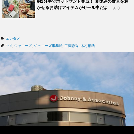
約2分半でホットサンド完成！ 夏休みの食卓を輝
かせるお助けアイテムがセール中だよ
★ 0
カ
エンタメ
テ
タ
koki
,
ジャニーズ
,
ジャニーズ事務所
,
工藤静香
,
木村拓哉
ゴ
グ
リ
ー