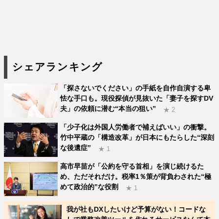
シェアランキング
「探さないでください」の手紙を自作自演する卑
怯な手口も。現役探偵が見抜いた「妻子を探すDV
夫」の依頼に潜む“本当の狙い”
★ 2
「少子化は外国人労働者で補えばいい」の衝撃。
竹中平蔵の「構造改革」が日本にもたらした“深刻
な後遺症”
★ 1
高市早苗が「公約を守る首相」を演じ続けるた
め、ただそれだけ。税率1％策が背負わされた“極
めて政治的”な役割
★ 1
我が社もDXしたいけど予算がない！コードな