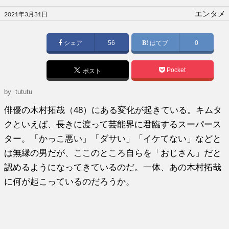
投
エンタメ
2021年3月31日
稿
日:
シェア
56
はてブ
0
Pocket
ポスト
by tututu
俳優の木村拓哉（48）にある変化が起きている。キムタ
クといえば、長きに渡って芸能界に君臨するスーパース
ター。「かっこ悪い」「ダサい」「イケてない」などと
は無縁の男だが、ここのところ自らを「おじさん」だと
認めるようになってきているのだ。一体、あの木村拓哉
に何が起こっているのだろうか。