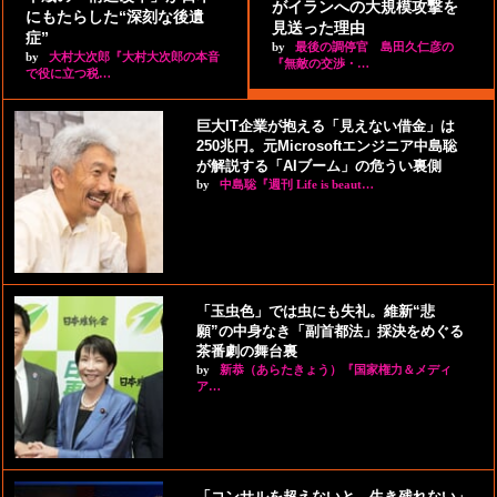
がイランへの大規模攻撃を
にもたらした“深刻な後遺
見送った理由
症”
by
最後の調停官 島田久仁彦の
by
大村大次郎『大村大次郎の本音
『無敵の交渉・…
で役に立つ税…
巨大IT企業が抱える「見えない借金」は
250兆円。元Microsoftエンジニア中島聡
が解説する「AIブーム」の危うい裏側
by
中島聡『週刊 Life is beaut…
「玉虫色」では虫にも失礼。維新“悲
願”の中身なき「副首都法」採決をめぐる
茶番劇の舞台裏
by
新恭（あらたきょう）『国家権力＆メディ
ア…
「コンサルを超えないと、生き残れない」