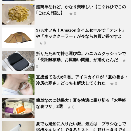
超簡単なれど、かなり美味しい【こぐれひでこの
｢ごはん日記｣】
★ 0
57%オフも！Amazonタイムセールで「テント」
や「ネッククーラー」が今ならお買い得ですよ
★ 0
折りたためて持ち運び◎。ハニカムクッションで
「長距離移動、お尻痛い問題」が消えたんだ
★
0
直接当てるのが1番。アイスカイロが「夏の暑さ・
冷房の寒さ」どっちも解決してくれた
★ 0
簡単なのに効果大！夏を快適に乗り切る「お手軽
な裏ワザ」2選
★ 0
夏でも湯船に入りたい派。最近は「ブラシなしで
浴槽をキレイにできるミスト」に頼りっきりです