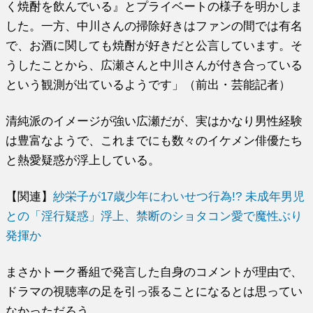
く焼酎を飲んでいる』とプライベートの様子を明かしま
した。一方、中川さんの掃除好きはファンの間では有名
で、お酒に関しても焼酎が好きだと公言しています。そ
うしたことから、広瀬さんと中川さんが付き合っている
という観測が出ているようです」（前出・芸能記者）
清純派のイメージが強い広瀬だが、実はかなり男性経験
は豊富なようで、これまでにも数々のイケメン俳優たち
と熱愛疑惑が浮上している。
【関連】
紗栄子が17歳少年にわいせつ行為!? 未成年男児
との「淫行疑惑」浮上、禁断のショタコン愛で魔性ぶり
発揮か
まさかトーク番組で発言した自身のコメントが理由で、
ドラマの視聴率の足を引っ張ることになるとは思ってい
なかっただろう。