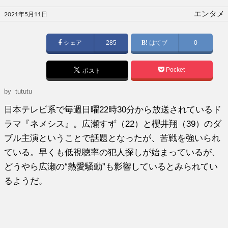
投
エンタメ
2021年5月11日
稿
日:
シェア
285
はてブ
0
Pocket
ポスト
by tututu
日本テレビ系で毎週日曜22時30分から放送されているド
ラマ『ネメシス』。広瀬すず（22）と櫻井翔（39）のダ
ブル主演ということで話題となったが、苦戦を強いられ
ている。早くも低視聴率の犯人探しが始まっているが、
どうやら広瀬の“熱愛騒動”も影響しているとみられてい
るようだ。