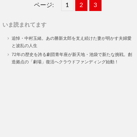
ページ:
固
1
固
2
,
固
3
,
定
定
定
いま読まれてます
ペ
ペ
ペ
追悼・中村玉緒。あの勝新太郎を支え続けた妻が明かす夫婦愛
ー
ー
ー
と波乱の人生
ジ
ジ
ジ
72年の歴史を誇る劇団青年座が新天地・池袋で新たな挑戦。創
造拠点の「劇場」復活へクラウドファンディング始動！