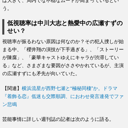
は大きく、局内でな不穏なムードが高まっているとい
う。
低視聴率は中川大志と熱愛中の広瀬すずの
せい？
視聴率が振るわない原因は何なのか？その犯人捜しが始
まる中、「櫻井翔の演技が下手過ぎる」、「ストーリー
が陳腐」、「豪華キャストゆえにキャラが渋滞してい
る」など、さまざまな要因がささやかれているが、主演
の広瀬すずにも矛先が向いていた。
【関連】
横浜流星が西野七瀬と“極秘同棲”か。ドラマ
『着飾る恋』低迷も交際順調、におわせ発言連発でファ
ン悲鳴
芸能事情に詳しい週刊誌の記者は次のように語る。