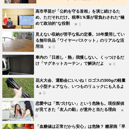
高市早苗が「公約を守る首相」を演じ続けるた
め、ただそれだけ。税率1％策が背負わされた“極
めて政治的”な役割
★ 1
見えない収納が苦手な私の定番。10年愛用してい
る無印良品「ワイヤーバスケット」のリアルな活
用法
★ 0
車内の「日差し・熱」我慢しない。くっつけるだ
け「マグネットカーテン」で解決だよ
★ 0
花火大会、運動会にいいね！ロゴスの300gの軽量
＆小型チェアなら、いつものリュックにも入るよ
★ 0
恋愛中は「気づけない」という危険も。現役探偵
が見てきた「友人の勘」が意外と当たる理由
★
0
「血糖値は正常だから安心」は危険？ 糖尿病「早