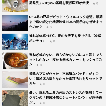
期発見」のための基礎を現役医師が伝授
★ 0
UFO界の巨星デビッド・ウィルコック急逝。最期
まで追い続けた機密映像46本の開示はなぜ止まっ
たのか？
★ 0
被れば体感−15℃。夏の炎天下を乗り切る「冷感
ポンチョ」
★ 0
玉ねぎ炒めない、肉も焼かないのにコク旨！ メリ
ットしかない「痩せる無水カレー」をつくってみ
た
★ 0
掃除のプロが作った「不思議なパッド」がすご
い！風呂床の落ちなかった蓄積汚れをリセットで
きた
★ 0
暑い、蒸れる…夏の外出のストレスが激減！ワー
クマンの「持続冷感なショートパンツ」が超快適
だよ
★ 0