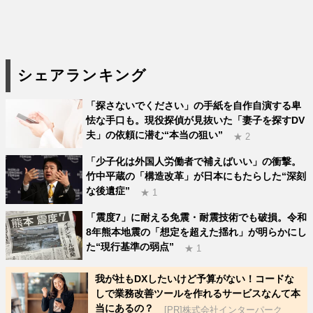
シェアランキング
「探さないでください」の手紙を自作自演する卑
怯な手口も。現役探偵が見抜いた「妻子を探すDV
夫」の依頼に潜む“本当の狙い”
★ 2
「少子化は外国人労働者で補えばいい」の衝撃。
竹中平蔵の「構造改革」が日本にもたらした“深刻
な後遺症”
★ 1
「震度7」に耐える免震・耐震技術でも破損。令和
8年熊本地震の「想定を超えた揺れ」が明らかにし
た“現行基準の弱点”
★ 1
我が社もDXしたいけど予算がない！コードな
しで業務改善ツールを作れるサービスなんて本
当にあるの？
[PR]株式会社インターパーク