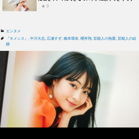
★ 0
カ
エンタメ
テ
タ
『ネメシス』
,
中川大志
,
広瀬すず
,
橋本環奈
,
櫻井翔
,
芸能人の熱愛
,
芸能人の結
ゴ
グ
婚
リ
ー