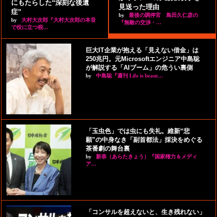
にもたらした“深刻な後遺
見送った理由
症”
by
最後の調停官 島田久仁彦の
by
大村大次郎『大村大次郎の本音
『無敵の交渉・…
で役に立つ税…
巨大IT企業が抱える「見えない借金」は
250兆円。元Microsoftエンジニア中島聡
が解説する「AIブーム」の危うい裏側
by
中島聡『週刊 Life is beaut…
「玉虫色」では虫にも失礼。維新“悲
願”の中身なき「副首都法」採決をめぐる
茶番劇の舞台裏
by
新恭（あらたきょう）『国家権力＆メディ
ア…
「コンサルを超えないと、生き残れない」