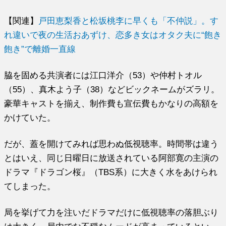
【関連】
戸田恵梨香と松坂桃李に早くも「不仲説」。す
れ違いで夜の生活おあずけ、恋多き女はオタク夫に“飽き
飽き”で離婚一直線
脇を固める共演者には江口洋介（53）や仲村トオル
（55）、真木よう子（38）などビックネームがズラリ。
豪華キャストを揃え、制作費も宣伝費もかなりの高額を
かけていた。
だが、蓋を開けてみれば思わぬ低視聴率。時間帯は違う
とはいえ、同じ日曜日に放送されている阿部寛の主演の
ドラマ『ドラゴン桜』（TBS系）に大きく水をあけられ
てしまった。
局を挙げて力を注いだドラマだけに低視聴率の落胆ぶり