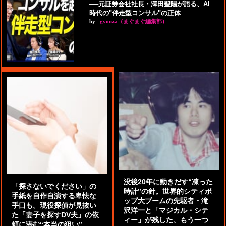
──元証券会社社長・澤田聖陽が語る、AI
時代の"伴走型コンサル"の正体
by
gyouza（まぐまぐ編集部）
没後20年に動きだす“凍った
「探さないでください」の
時計”の針。世界的シティポ
手紙を自作自演する卑怯な
ップ大ブームの先駆者・滝
手口も。現役探偵が見抜い
沢洋一と「マジカル・シテ
た「妻子を探すDV夫」の依
ィー」が残した、もう一つ
頼に潜む“本当の狙い”