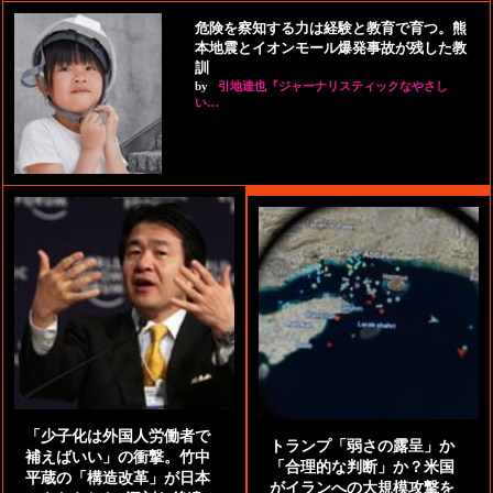
危険を察知する力は経験と教育で育つ。熊
本地震とイオンモール爆発事故が残した教
訓
by
引地達也『ジャーナリスティックなやさし
い…
「少子化は外国人労働者で
トランプ「弱さの露呈」か
補えばいい」の衝撃。竹中
「合理的な判断」か？米国
平蔵の「構造改革」が日本
がイランへの大規模攻撃を