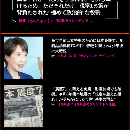
けるため、ただそれだけ。税率1％策が
背負わされた“極めて政治的”な役割
by
新恭（あらたきょう）『国家権力＆メディア…
高市早苗は支持率のために日本を壊す。食
料品消費税1%の甘い誘惑に隠された2年後
の大増税
by
小林よしのり『小林よしのりライジング』
「震度7」に耐える免震・耐震技術でも破
損。令和8年熊本地震の「想定を超えた揺
れ」が明らかにした“現行基準の弱点”
by
冷泉彰彦『冷泉彰彦のプリンストン通信』