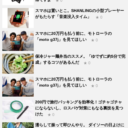
★ 0
スマホは置いとこ。SHANLINGの小型プレーヤー
がもたらす「音楽没入タイム」
★ 0
スマホに20万円も払う前に、モトローラの
「moto g37j」を見てほしい
★ 0
保冷ジャー麺弁当のススメ。「ゆでずに約5分で完
成」するコツがあるんだ
★ 0
スマホに20万円も払う前に、モトローラの
「moto g37j」を見てほしい
★ 0
200円で旅行パッキングを効率化！ゴチャゴチャ
にならないし、ロスバゲ対策にもなる裏技を見つ
けた
★ 0
濡らして振って即ひんやり。 ダイソーの日よけに