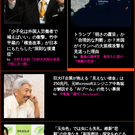
「少子化は外国人労働者で
トランプ「弱さの露呈」か
補えばいい」の衝撃。竹中
「合理的な判断」か？米国
平蔵の「構造改革」が日本
がイランへの大規模攻撃を
にもたらした“深刻な後遺
見送った理由
症”
by
最後の調停官 島田久仁彦の
by
大村大次郎『大村大次郎の本音
『無敵の交渉・…
で役に立つ税…
巨大IT企業が抱える「見えない借金」は
250兆円。元Microsoftエンジニア中島聡
が解説する「AIブーム」の危うい裏側
by
中島聡『週刊 Life is beaut…
「玉虫色」では虫にも失礼。維新“悲
願”の中身なき「副首都法」採決をめぐる