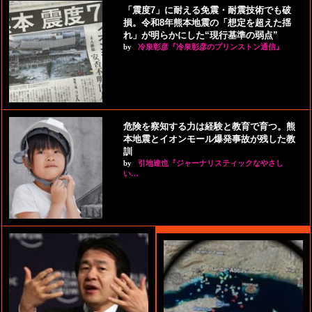
「震度7」に耐える免震・耐震技術でも破
損。令和8年熊本地震の「想定を超えた揺
れ」が明らかにした“現行基準の弱点”
by
冷泉彰彦『冷泉彰彦のプリンストン通信』
危険を察知する力は経験と教育で育つ。熊
本地震とイオンモール爆発事故が残した教
訓
by
引地達也『ジャーナリスティックなやさし
い…