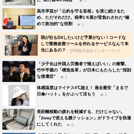
★ 1
高市早苗が「公約を守る首相」を演じ続けるた
め、ただそれだけ。税率1％策が背負わされた“極
めて政治的”な役割
★ 1
我が社もDXしたいけど予算がない！コードな
しで業務改善ツールを作れるサービスなんて本
当にあるの？
[PR]株式会社インターパーク
「少子化は外国人労働者で補えばいい」の衝撃。
竹中平蔵の「構造改革」が日本にもたらした“深刻
な後遺症”
★ 1
体感温度はマイナス4℃超え！ 過去最安「まるで
日傘ハット」をかぶって涼もう
★ 0
長距離移動の疲れを軽減する、だけじゃない。
「2wayで使える腰クッション」がドライブを快適
にしてくれた
★ 0