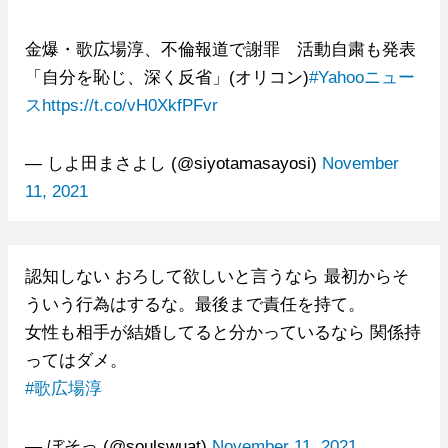
金爆・歌広場淳、不倫報道で謝罪 活動自粛も発表
「自分を恥じ、深く反省」(オリコン)
#Yahooニュー
ス
https://t.co/vH0XkfPFvr
— しよ田まさよし (@siyotamasayosi)
November
11, 2021
認知しない おろして欲しいと言うなら 最初からそ
ういう行為はするな。最後まで責任を持て。
女性も相手が結婚してると分かっているなら 関係持
ってはダメ。
#歌広場淳
— ぼそっ (@soulswuat)
November 11, 2021