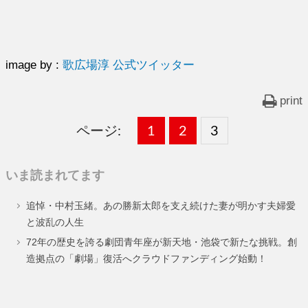
image by :
歌広場淳 公式ツイッター
print
ページ:
固
1
固
2
,
固
3
,
定
定
定
いま読まれてます
ペ
ペ
ペ
追悼・中村玉緒。あの勝新太郎を支え続けた妻が明かす夫婦愛
ー
ー
ー
と波乱の人生
ジ
ジ
ジ
72年の歴史を誇る劇団青年座が新天地・池袋で新たな挑戦。創
造拠点の「劇場」復活へクラウドファンディング始動！