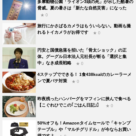
多摩動物公園「ライオン3頭の死」が示した酷暑の
脅威。夏の暑さは「新たな自然災害」になった
★ 0
旅行にかさばるカメラはもういらない。動画も撮
れるトイカメラがお得です
★ 0
円安と国債急落を招いた「骨太ショック」の正
体。グーグル日本法人元社長が斬る「選択と集
中」なき成長戦略
★ 0
4ステップでできる！ 1食438kcalのカレーラーメ
ンで夏バテ対策
★ 0
昨夜残ったハンバーグをマフィンに挟んで食べる
【こぐれひでこの｢ごはん日記｣】
★ 0
50%オフも！Amazonタイムセールで「キャンプ
テーブル」や「マルチグリドル」が今ならお買い
得ですよ