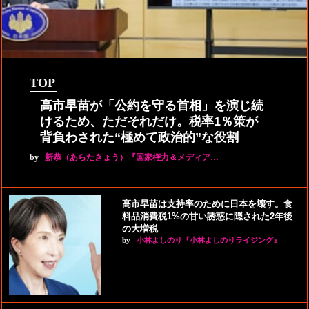
TOP
高市早苗が「公約を守る首相」を演じ続
けるため、ただそれだけ。税率1％策が
背負わされた“極めて政治的”な役割
by
新恭（あらたきょう）『国家権力＆メディア…
高市早苗は支持率のために日本を壊す。食
料品消費税1%の甘い誘惑に隠された2年後
の大増税
by
小林よしのり『小林よしのりライジング』