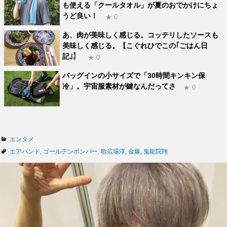
も使える「クールタオル」が夏のおでかけにちょ
うど良い！
★ 0
あ、肉が美味しく感じる。コッテリしたソースも
美味しく感じる。【こぐれひでこの｢ごはん日
記｣】
★ 0
バッグインの小サイズで「30時間キンキン保
冷」。宇宙服素材が鍵なんだってさ
★ 0
カ
エンタメ
テ
タ
エアバンド
,
ゴールデンボンバー
,
歌広場淳
,
金爆
,
鬼龍院翔
ゴ
グ
リ
ー