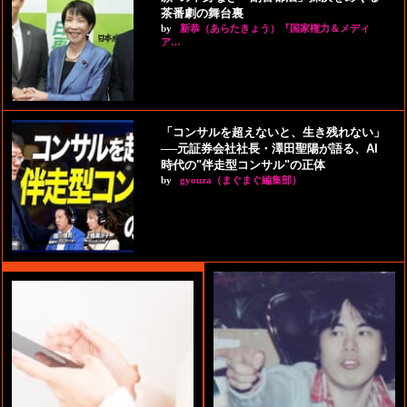
茶番劇の舞台裏
by
新恭（あらたきょう）『国家権力＆メディ
ア…
「コンサルを超えないと、生き残れない」
──元証券会社社長・澤田聖陽が語る、AI
時代の"伴走型コンサル"の正体
by
gyouza（まぐまぐ編集部）