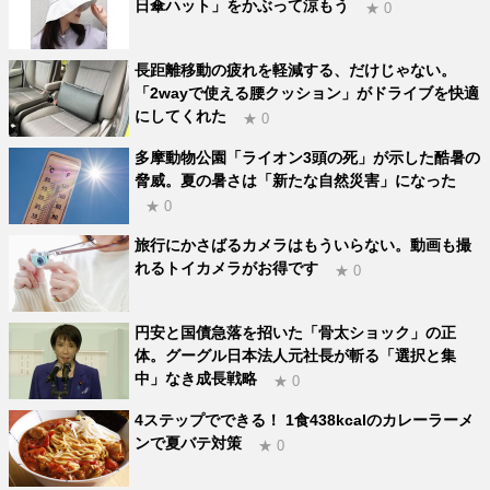
日傘ハット」をかぶって涼もう
★ 0
長距離移動の疲れを軽減する、だけじゃない。
「2wayで使える腰クッション」がドライブを快適
にしてくれた
★ 0
多摩動物公園「ライオン3頭の死」が示した酷暑の
脅威。夏の暑さは「新たな自然災害」になった
★ 0
旅行にかさばるカメラはもういらない。動画も撮
れるトイカメラがお得です
★ 0
円安と国債急落を招いた「骨太ショック」の正
体。グーグル日本法人元社長が斬る「選択と集
中」なき成長戦略
★ 0
4ステップでできる！ 1食438kcalのカレーラーメ
ンで夏バテ対策
★ 0