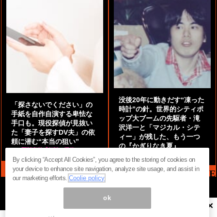
没後20年に動きだす“凍った
「探さないでください」の
時計”の針。世界的シティポ
手紙を自作自演する卑怯な
ップ大ブームの先駆者・滝
手口も。現役探偵が見抜い
沢洋一と「マジカル・シテ
た「妻子を探すDV夫」の依
ィー」が残した、もう一つ
頼に潜む“本当の狙い”
の『かぎりなき夏』
by
阿部泰尚『伝説の探偵』
by
都鳥 流星
By clicking “Accept All Cookies”, you agree to the storing of cookies on
your device to enhance site navigation, analyze site usage, and assist in
MAG2 NEWS HEADLINE
our marketing efforts.
Coolie policy
ok
×
ページ内の商標は全て商標権者に属します。無断転載を禁じます。 ©