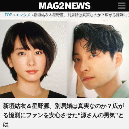
TOP
»
エンタメ
»
新垣結衣＆星野源、別居婚は真実なのか？広がる憶測にフ
新垣結衣＆星野源、別居婚は真実なのか？広が
る憶測にファンを安心させた“源さんの男気”と
は