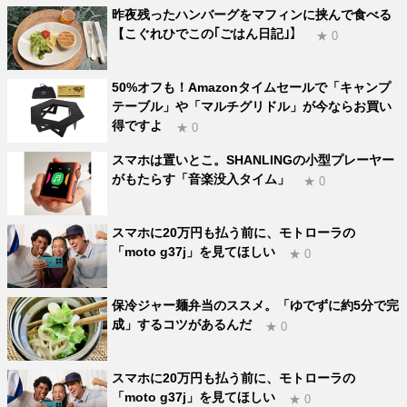
昨夜残ったハンバーグをマフィンに挟んで食べる
【こぐれひでこの｢ごはん日記｣】
★ 0
50%オフも！Amazonタイムセールで「キャンプ
テーブル」や「マルチグリドル」が今ならお買い
得ですよ
★ 0
スマホは置いとこ。SHANLINGの小型プレーヤー
がもたらす「音楽没入タイム」
★ 0
スマホに20万円も払う前に、モトローラの
「moto g37j」を見てほしい
★ 0
保冷ジャー麺弁当のススメ。「ゆでずに約5分で完
成」するコツがあるんだ
★ 0
スマホに20万円も払う前に、モトローラの
「moto g37j」を見てほしい
★ 0