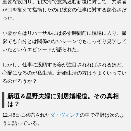
重要な役回り。初大河で意気込む新垣に対して、共演者
が口を揃えて指摘したのは彼女の仕事に対する熱心さだ
った。
小栗からはリハーサルには必ず時間前に現場に入り、撮
影でも自分とは関係のないシーンでもこっそり見学して
いたというエピソードが語られた。
しかし、仕事に没頭する姿が注目されればされるほど、
心配になるのが私生活。新婚生活の方はうまくいってい
るのだろうか？
新垣＆星野夫婦に別居婚報道。その真相
は？
12月6日に発売された
ダ・ヴィンチ
の中で星野は次のよ
うに語っている。