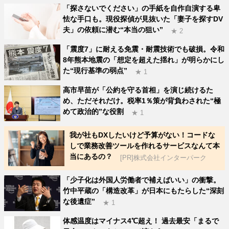
「探さないでください」の手紙を自作自演する卑
怯な手口も。現役探偵が見抜いた「妻子を探すDV
夫」の依頼に潜む“本当の狙い”
★ 2
「震度7」に耐える免震・耐震技術でも破損。令和
8年熊本地震の「想定を超えた揺れ」が明らかにし
た“現行基準の弱点”
★ 1
高市早苗が「公約を守る首相」を演じ続けるた
め、ただそれだけ。税率1％策が背負わされた“極
めて政治的”な役割
★ 1
我が社もDXしたいけど予算がない！コードな
しで業務改善ツールを作れるサービスなんて本
当にあるの？
[PR]株式会社インターパーク
「少子化は外国人労働者で補えばいい」の衝撃。
竹中平蔵の「構造改革」が日本にもたらした“深刻
な後遺症”
★ 1
体感温度はマイナス4℃超え！ 過去最安「まるで