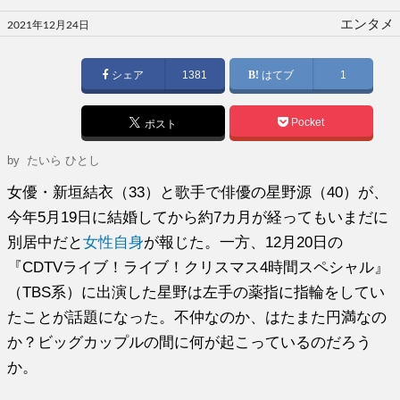
投
エンタメ
2021年12月24日
稿
日:
シェア
1381
はてブ
1
Pocket
ポスト
by
たいら ひとし
女優・新垣結衣（33）と歌手で俳優の星野源（40）が、
今年5月19日に結婚してから約7カ月が経ってもいまだに
別居中だと
女性自身
が報じた。一方、12月20日の
『CDTVライブ！ライブ！クリスマス4時間スペシャル』
（TBS系）に出演した星野は左手の薬指に指輪をしてい
たことが話題になった。不仲なのか、はたまた円満なの
か？ビッグカップルの間に何が起こっているのだろう
か。