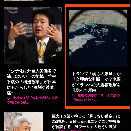
「少子化は外国人労働者で
トランプ「弱さの露呈」か
補えばいい」の衝撃。竹中
「合理的な判断」か？米国
平蔵の「構造改革」が日本
がイランへの大規模攻撃を
にもたらした“深刻な後遺
見送った理由
症”
by
最後の調停官 島田久仁彦の
by
大村大次郎『大村大次郎の本音
『無敵の交渉・…
で役に立つ税…
巨大IT企業が抱える「見えない借金」は
250兆円。元Microsoftエンジニア中島聡
が解説する「AIブーム」の危うい裏側