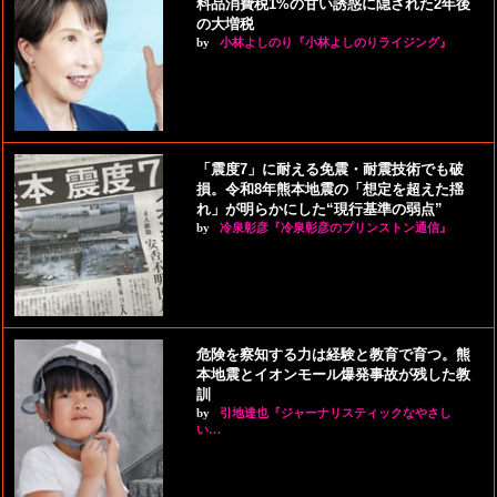
料品消費税1%の甘い誘惑に隠された2年後
の大増税
by
小林よしのり『小林よしのりライジング』
「震度7」に耐える免震・耐震技術でも破
損。令和8年熊本地震の「想定を超えた揺
れ」が明らかにした“現行基準の弱点”
by
冷泉彰彦『冷泉彰彦のプリンストン通信』
危険を察知する力は経験と教育で育つ。熊
本地震とイオンモール爆発事故が残した教
訓
by
引地達也『ジャーナリスティックなやさし
い…