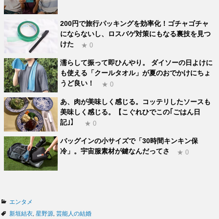
200円で旅行パッキングを効率化！ゴチャゴチャ
にならないし、ロスバゲ対策にもなる裏技を見つ
けた
★ 0
濡らして振って即ひんやり。 ダイソーの日よけに
も使える「クールタオル」が夏のおでかけにちょ
うど良い！
★ 0
あ、肉が美味しく感じる。コッテリしたソースも
美味しく感じる。【こぐれひでこの｢ごはん日
記｣】
★ 0
バッグインの小サイズで「30時間キンキン保
冷」。宇宙服素材が鍵なんだってさ
★ 0
カ
エンタメ
テ
タ
新垣結衣
,
星野源
,
芸能人の結婚