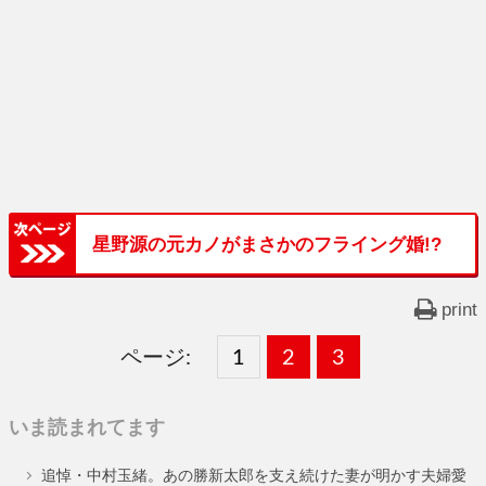
星野源の元カノがまさかのフライング婚!?
print
ページ:
固
1
固
2
,
固
3
,
定
定
定
いま読まれてます
ペ
ペ
ペ
追悼・中村玉緒。あの勝新太郎を支え続けた妻が明かす夫婦愛