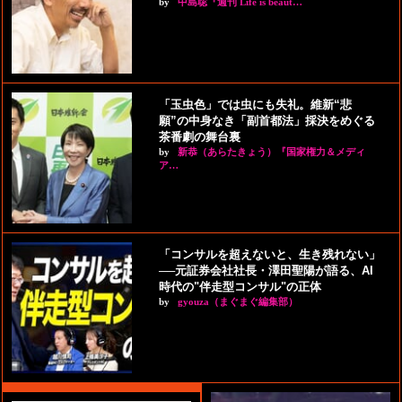
by
中島聡『週刊 Life is beaut…
「玉虫色」では虫にも失礼。維新“悲
願”の中身なき「副首都法」採決をめぐる
茶番劇の舞台裏
by
新恭（あらたきょう）『国家権力＆メディ
ア…
「コンサルを超えないと、生き残れない」
──元証券会社社長・澤田聖陽が語る、AI
時代の"伴走型コンサル"の正体
by
gyouza（まぐまぐ編集部）