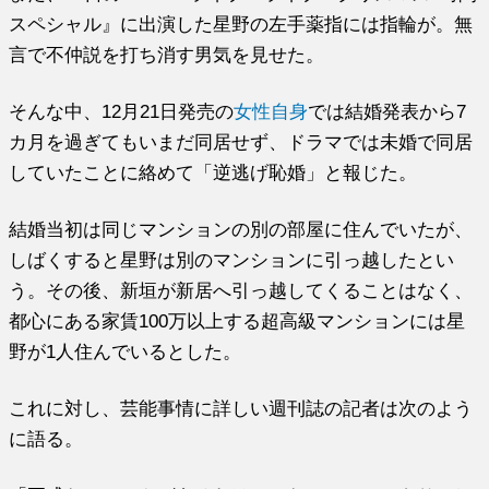
スペシャル』に出演した星野の左手薬指には指輪が。無
言で不仲説を打ち消す男気を見せた。
そんな中、12月21日発売の
女性自身
では結婚発表から7
カ月を過ぎてもいまだ同居せず、ドラマでは未婚で同居
していたことに絡めて「逆逃げ恥婚」と報じた。
結婚当初は同じマンションの別の部屋に住んでいたが、
しばくすると星野は別のマンションに引っ越したとい
う。その後、新垣が新居へ引っ越してくることはなく、
都心にある家賃100万以上する超高級マンションには星
野が1人住んでいるとした。
これに対し、芸能事情に詳しい週刊誌の記者は次のよう
に語る。