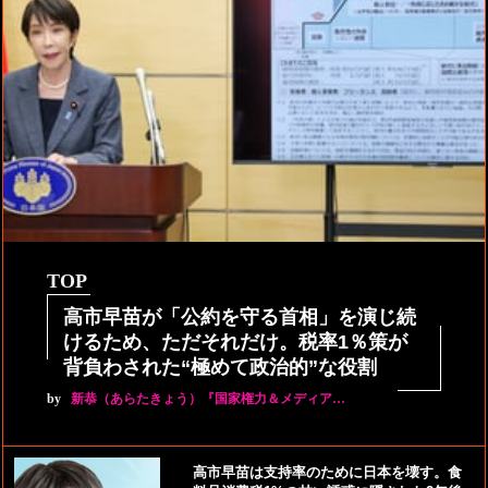
TOP
高市早苗が「公約を守る首相」を演じ続
けるため、ただそれだけ。税率1％策が
背負わされた“極めて政治的”な役割
by
新恭（あらたきょう）『国家権力＆メディア…
高市早苗は支持率のために日本を壊す。食