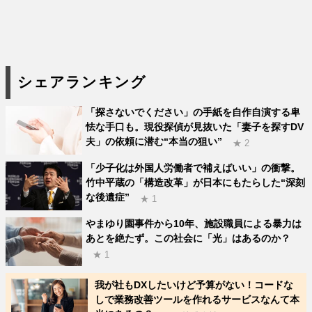
シェアランキング
「探さないでください」の手紙を自作自演する卑
怯な手口も。現役探偵が見抜いた「妻子を探すDV
夫」の依頼に潜む“本当の狙い”
★ 2
「少子化は外国人労働者で補えばいい」の衝撃。
竹中平蔵の「構造改革」が日本にもたらした“深刻
な後遺症”
★ 1
やまゆり園事件から10年、施設職員による暴力は
あとを絶たず。この社会に「光」はあるのか？
★ 1
我が社もDXしたいけど予算がない！コードな
しで業務改善ツールを作れるサービスなんて本