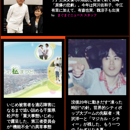
「原爆の悲劇」。今年は阿川佐和子、中江
有里に加えて、有森也実、魏涼子も出演
by
まぐまぐニュース スタッフ
没後20年に動きだす“凍った
いじめ被害者を適応障害に
時計”の針。世界的シティポ
なるまで追い詰める千葉県
ップ大ブームの先駆者・滝
松戸市「重大事態いじめ」
沢洋一と「マジカル・シテ
で露呈した、第三者委員会
ィー」が残した、もう一つ
が“機能不全”の異常事態
の『かぎりなき夏』