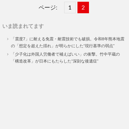
ページ:
固
1
固
2
,
定
定
いま読まれてます
ペ
ペ
「震度7」に耐える免震・耐震技術でも破損。令和8年熊本地震
ー
ー
の「想定を超えた揺れ」が明らかにした“現行基準の弱点”
ジ
ジ
「少子化は外国人労働者で補えばいい」の衝撃。竹中平蔵の
「構造改革」が日本にもたらした“深刻な後遺症”