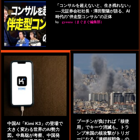
「コンサルを超えないと、生き残れない」
──元証券会社社長・澤田聖陽が語る、AI
時代の"伴走型コンサル"の正体
by
gyouza（まぐまぐ編集部）
プーチンが負ければ「核使
中国AI「Kimi K3」の登場で
用」でキーウ消滅も。トラ
大きく変わる世界のAI勢力
ンプ米国の核攻撃がトリガ
図。中島聡が考察、中国発
ーになる「連鎖核戦争」の