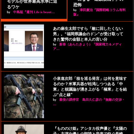
モデルが世界最高水準に迫
恐怖
るワケ
by
津田慶治『国際戦略コラム有料
by
中島聡『週刊 Life is beaut…
版』
あの麻生太郎ですら「敵に回したくない
男」。“福岡県議会のドン”が受け取って
きた驚愕の金額と本人の言い分
by
新恭（あらたきょう）『国家権力＆メディ
ア…
小泉進次郎「核を巡る発言」は何を意味す
るのか？米軍兵器が枯渇しつつある「中
東」と核議論が湧き上がる「極東」とを結
ぶ“点と線”
by
最後の調停官 島田久仁彦の『無敵の交渉・
…
『もののけ姫』アシタカ役声優と『太陽の
子』主演女優らの朗読と音楽で紡ぐ長崎