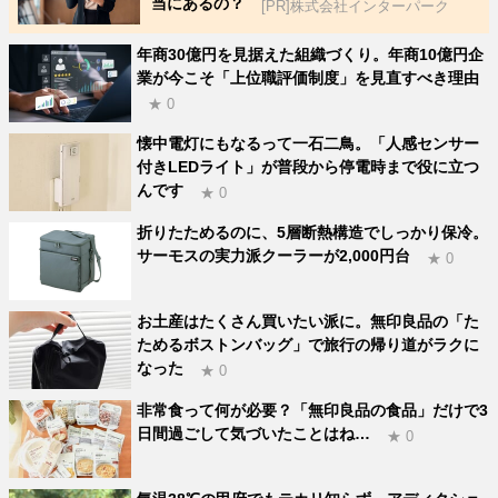
当にあるの？
[PR]株式会社インターパーク
年商30億円を見据えた組織づくり。年商10億円企
業が今こそ「上位職評価制度」を見直すべき理由
★ 0
懐中電灯にもなるって一石二鳥。「人感センサー
付きLEDライト」が普段から停電時まで役に立つ
んです
★ 0
折りたためるのに、5層断熱構造でしっかり保冷。
サーモスの実力派クーラーが2,000円台
★ 0
お土産はたくさん買いたい派に。無印良品の「た
ためるボストンバッグ」で旅行の帰り道がラクに
なった
★ 0
非常食って何が必要？「無印良品の食品」だけで3
日間過ごして気づいたことはね…
★ 0