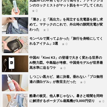
気温38℃の甲府でもテカリ知らず。アディクショ
ンのロックミストがマット肌をキープしてくれた
★ 0
「薄さ」と「高出力」を両立する充電器を探し求
めて。マテックのこれで、外出時の隙間充電が変
わった
★ 0
モンベルで買ってよかった「旅行を身軽にしてく
れるアイテム」3選
★ 0
中国AI「Kimi K3」の登場で大きく変わる世界の
AI勢力図。中島聡が考察、中国発モデルが世界最
高水準に迫るワケ
★ 0
しつこい黒カビ、遂に決着。垂れない「プロ御用
達の漂白ゲル」が救世主だった
★ 0
酷暑の被災、他人事じゃない。暑さと暗闇を同時
に解消するポータブル扇風機が3,000円切り
★ 0