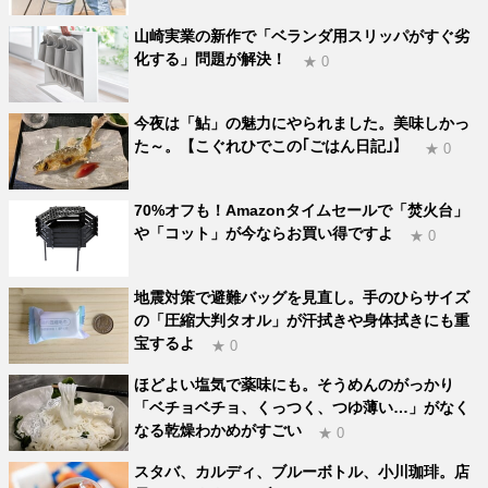
山崎実業の新作で「ベランダ用スリッパがすぐ劣
化する」問題が解決！
★ 0
今夜は「鮎」の魅力にやられました。美味しかっ
た～。【こぐれひでこの｢ごはん日記｣】
★ 0
70%オフも！Amazonタイムセールで「焚火台」
や「コット」が今ならお買い得ですよ
★ 0
地震対策で避難バッグを見直し。手のひらサイズ
の「圧縮大判タオル」が汗拭きや身体拭きにも重
宝するよ
★ 0
ほどよい塩気で薬味にも。そうめんのがっかり
「ベチョベチョ、くっつく、つゆ薄い…」がなく
なる乾燥わかめがすごい
★ 0
スタバ、カルディ、ブルーボトル、小川珈琲。店