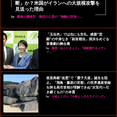
断」か？米国がイランへの大規模攻撃を
見送った理由
by
最後の調停官 島田久仁彦の『無敵の交渉・…
「玉虫色」では虫にも失礼。維新“悲
願”の中身なき「副首都法」採決をめぐる
茶番劇の舞台裏
by
新恭（あらたきょう）『国家権力＆メディ
ア…
皇室典範“改悪”で「愛子天皇」誕生を阻
止。「飛鳥・藤原の宮都」の世界遺産登録
を誇る高市首相が理解できぬ“次世代へ引
き継ぐもの”の本質
by
小林よしのり『小林よしのりライジング』