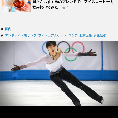
員さんおすすめのブレンドで、アイスコーヒーを
飲み比べてみた
★ 0
カ
国内
テ
タ
アンドレイ・モザレフ
,
フィギュアスケート
,
ロシア
,
北京五輪
,
羽生結弦
ゴ
グ
リ
ー