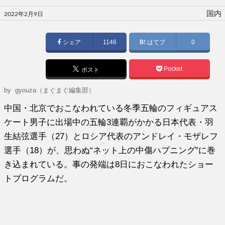
投
国内
2022年2月9日
稿
日:
シェア
1146
はてブ
0
Pocket
ポスト
by gyouza（まぐまぐ編集部）
中国・北京でおこなわれている冬季五輪のフィギュアス
ケート男子に出場中の五輪3連覇がかかる日本代表・羽
生結弦選手（27）とロシア代表のアンドレイ・モザレフ
選手（18）が、思わぬ“ネット上の中傷ハプニング”に巻
き込まれている。事の発端は8日におこなわれたショー
トプログラムだ。