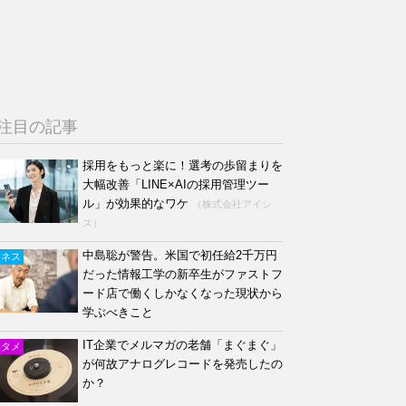
注目の記事
採用をもっと楽に！選考の歩留まりを
大幅改善「LINE×AIの採用管理ツー
ル」が効果的なワケ
（株式会社アイシ
ス）
中島聡が警告。米国で初任給2千万円
ジネス
だった情報工学の新卒生がファストフ
ード店で働くしかなくなった現状から
学ぶべきこと
IT企業でメルマガの老舗「まぐまぐ」
ンタメ
が何故アナログレコードを発売したの
か？