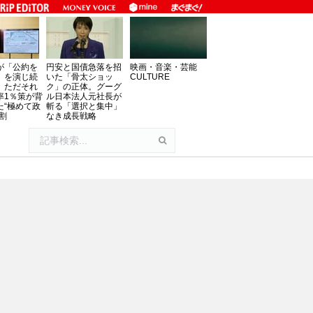
が「公約を
円安と国債急落を招
映画・音楽・芸能
」を演じ続
いた「骨太ショッ
CULTURE
、ただそれ
ク」の正体。グーグ
率1％策が背
ル日本法人元社長が
た“極めて政
斬る「選択と集中」
割
なき成長戦略