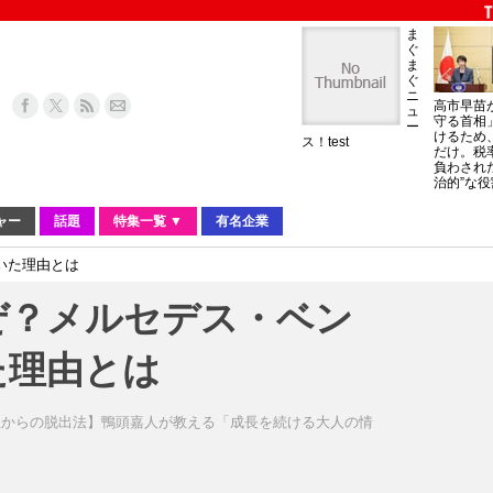
ま
ぐ
ま
ぐ
ニ
高市早苗
ュ
守る首相
ー
けるため
ス！test
だけ。税
負わされ
治的”な役
ャー
話題
特集一覧 ▼
有名企業
いた理由とは
ぜ？メルセデス・ベン
た理由とは
生からの脱出法】鴨頭嘉人が教える「成長を続ける大人の情