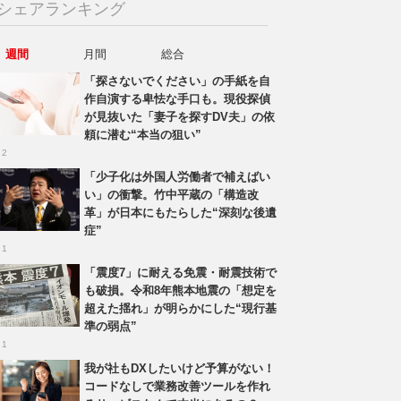
シェアランキング
週間
月間
総合
「探さないでください」の手紙を自
作自演する卑怯な手口も。現役探偵
が見抜いた「妻子を探すDV夫」の依
頼に潜む“本当の狙い”
 2
「少子化は外国人労働者で補えばい
い」の衝撃。竹中平蔵の「構造改
革」が日本にもたらした“深刻な後遺
症”
 1
「震度7」に耐える免震・耐震技術で
も破損。令和8年熊本地震の「想定を
超えた揺れ」が明らかにした“現行基
準の弱点”
 1
我が社もDXしたいけど予算がない！
コードなしで業務改善ツールを作れ