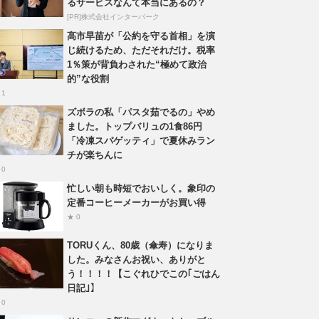
るサービスなんて本当にあるの？
[PR]株式会社インターパーク
高市早苗が「公約を守る首相」を演
じ続けるため、ただそれだけ。税率
1％策が背負わされた“極めて政治
的”な役割
 1
ズボラの私「パスタ茹でるの」やめ
ました。トップバリュの1食86円
「冷凍スパゲッティ」で夏休みラン
チが楽ちんに
 0
忙しい朝も時短でおいしく。象印の
定番コーヒーメーカーがお買い得
★ 0
TORUくん、80歳（傘寿）になりま
した。みなさんお祝い、ありがと
う！！！！【こぐれひでこの｢ごはん
日記｣】
 0