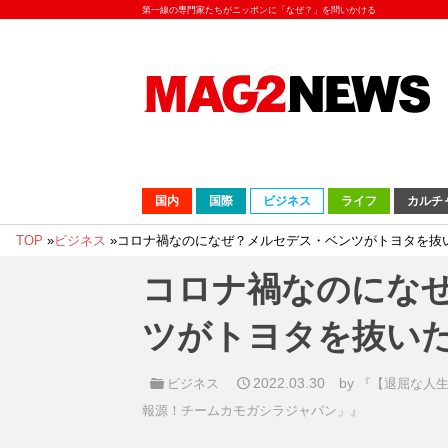
第一線の専門家たちがニッポンに「なぜ？」を問いかける
国内
国際
ビジネス
ライフ
カルチ
TOP
»
ビジネス
»
コロナ禍なのになぜ？メルセデス・ベンツがトヨタを抜
コロナ禍なのにな
ツがトヨタを抜い
2022.03.30
by
ビジネス
『【退屈な人
報源！チームカモガシラジャパン」』