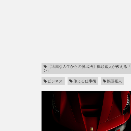
【退屈な人生からの脱出法】鴨頭嘉人が教える
ン」
ビジネス
使える仕事術
鴨頭嘉人