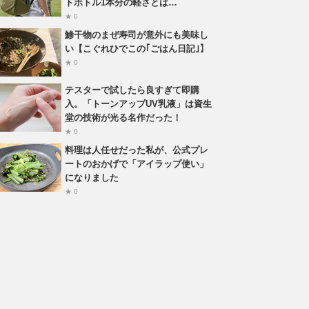
トボトル1本分の軽さとは…
★ 0
鯵干物のまぜ寿司が意外にも美味し
い【こぐれひでこの｢ごはん日記｣】
★ 0
テスターで試したら良すぎて即購
入。「トーンアップUV乳液」は資生
堂の技術が光る名作だった！
★ 0
料理は人任せだった私が、公式プレ
ートのおかげで「アイラップ使い」
になりました
★ 0