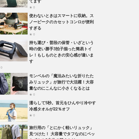
てます
★ 0
使わないときはスマートに収納。ス
ノーピークのカセットコンロが便利
すぎる
★ 0
持ち運び・普段の保管・いざという
時の使い勝手3拍子揃った簡易トイ
レ！もしものときの安心感が違いま
す
 0
モンベルの「魔法みたいな折りたた
みリュック」が旅行で大活躍！大容
量なのにこんなに小さくなるとは
★ 0
濡らして5秒。首元をひんやり冷やす
冷感タオルが22％オフ
★ 0
旅行用の「とにかく軽いリュック」
見つけた！ 大容量でタフなのにペッ