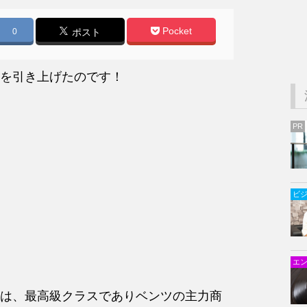
Pocket
0
ポスト
を引き上げたのです！
PR
ビ
エ
は、最高級クラスでありベンツの主力商