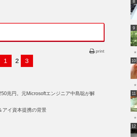
print
★
1
2
3
★
0兆円。元Microsoftエンジニア中島聡が解
ン＆アイ資本提携の背景
★