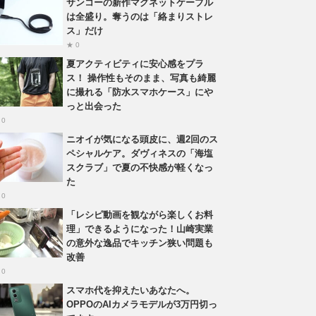
サンコーの新作マグネットケーブル
は全盛り。奪うのは「絡まりストレ
ス」だけ
★ 0
夏アクティビティに安心感をプラ
ス！ 操作性もそのまま、写真も綺麗
に撮れる「防水スマホケース」にや
っと出会った
 0
ニオイが気になる頭皮に、週2回のス
ペシャルケア。ダヴィネスの「海塩
スクラブ」で夏の不快感が軽くなっ
た
 0
「レシピ動画を観ながら楽しくお料
理」できるようになった！山崎実業
の意外な逸品でキッチン狭い問題も
改善
 0
スマホ代を抑えたいあなたへ。
OPPOのAIカメラモデルが3万円切っ