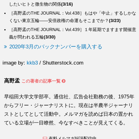
したいヒトと微生物の関係
(3/16)
［高野孟のTHE JOURNAL：Vol.438］もはや「中止」するしかな
くない東京五輪――安倍政権の命運もそこまでか？
(3/23)
［高野孟のTHE JOURNAL：Vol.439］１年延期でますます開催意
義が問われる五輪
(3/30)
2020年3月のバックナンバーを購入する
image by:
kkb3
/ Shutterstock.com
高野孟
この著者の記事一覧
早稲田大学文学部卒。通信社、広告会社勤務の後、1975年
からフリー・ジャーナリストに。現在は半農半ジャーナリ
ストとしてとして活動中。メルマガを読めば日本の置かれ
ている立場が一目瞭然、今なすべきことが見えてくる。
有料メルマガ好評配信中