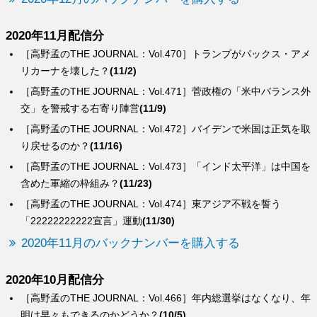
2020年11月配信分
［高野孟のTHE JOURNAL：Vol.470］トランプがパックス・アメ
リカーナを壊した？
(11/2)
［高野孟のTHE JOURNAL：Vol.471］菅政権の「米中バランス外
交」を警戒する右寄り陣営
(11/9)
［高野孟のTHE JOURNAL：Vol.472］バイデンで米国は正気を取
り戻せるのか？
(11/16)
［高野孟のTHE JOURNAL：Vol.473］「インド太平洋」は中国を
含めた軍縮の枠組み？
(11/23)
［高野孟のTHE JOURNAL：Vol.474］東アジア不戦を誓う
「22222222222宣言」運動
(11/30)
2020年11月のバックナンバーを購入する
2020年10月配信分
［高野孟のTHE JOURNAL：Vol.466］年内総選挙はなくなり、年
明け早々もできるのかどうか？
(10/5)