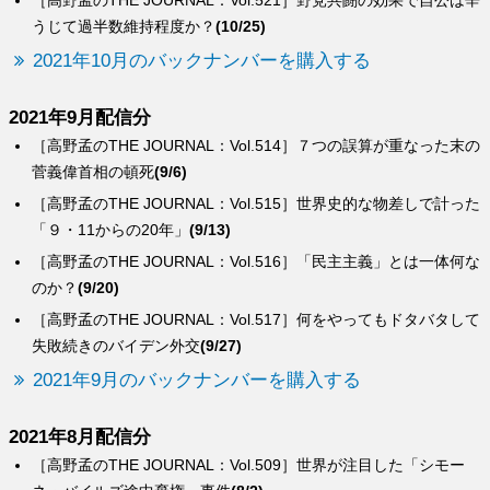
［高野孟のTHE JOURNAL：Vol.521］野党共闘の効果で自公は辛
うじて過半数維持程度か？
(10/25)
2021年10月のバックナンバーを購入する
2021年9月配信分
［高野孟のTHE JOURNAL：Vol.514］７つの誤算が重なった末の
菅義偉首相の頓死
(9/6)
［高野孟のTHE JOURNAL：Vol.515］世界史的な物差しで計った
「９・11からの20年」
(9/13)
［高野孟のTHE JOURNAL：Vol.516］「民主主義」とは一体何な
のか？
(9/20)
［高野孟のTHE JOURNAL：Vol.517］何をやってもドタバタして
失敗続きのバイデン外交
(9/27)
2021年9月のバックナンバーを購入する
2021年8月配信分
［高野孟のTHE JOURNAL：Vol.509］世界が注目した「シモー