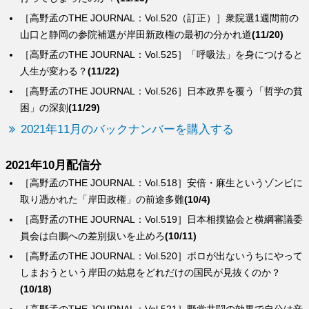
［高野孟のTHE JOURNAL：Vol.520（訂正）］衆院選1週間前の
山口と静岡の参院補選が岸田新政権の最初の分かれ道
(11/20)
［高野孟のTHE JOURNAL：Vol.525］「呼吸法」を身につけると
人生が変わる？
(11/22)
［高野孟のTHE JOURNAL：Vol.526］日本政界を覆う「哲学の貧
困」の深刻
(11/29)
2021年11月のバックナンバーを購入する
2021年10月配信分
［高野孟のTHE JOURNAL：Vol.518］安倍・麻生というゾンビに
取り憑かれた「岸田政権」の前途多難
(10/4)
［高野孟のTHE JOURNAL：Vol.519］日本相撲協会と横綱審議委
員会は白鵬への差別扱いを止めろ
(10/11)
［高野孟のTHE JOURNAL：Vol.520］ボロが出ないうちにやって
しまおうという岸田の姑息をどれだけの国民が見抜くのか？
(10/18)