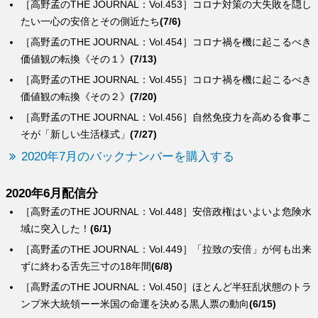
［高野孟のTHE JOURNAL：Vol.453］コロナ対策の大失敗を隠し
たい一心の安倍とその側近たち
(7/6)
［高野孟のTHE JOURNAL：Vol.454］コロナ禍を機に起こるべき
価値観の転換《その１》
(7/13)
［高野孟のTHE JOURNAL：Vol.455］コロナ禍を機に起こるべき
価値観の転換《その２》
(7/20)
［高野孟のTHE JOURNAL：Vol.456］自然免疫力を高める食事こ
そが「新しい生活様式」
(7/27)
2020年7月のバックナンバーを購入する
2020年6月配信分
［高野孟のTHE JOURNAL：Vol.448］安倍政権はいよいよ危険水
域に突入した！
(6/1)
［高野孟のTHE JOURNAL：Vol.449］「拉致の安倍」が何も出来
ずに終わる舌先三寸の18年間
(6/8)
［高野孟のTHE JOURNAL：Vol.450］ほとんど半狂乱状態のトラ
ンプ米大統領ーー米国の命運を決める黒人票の動向
(6/15)