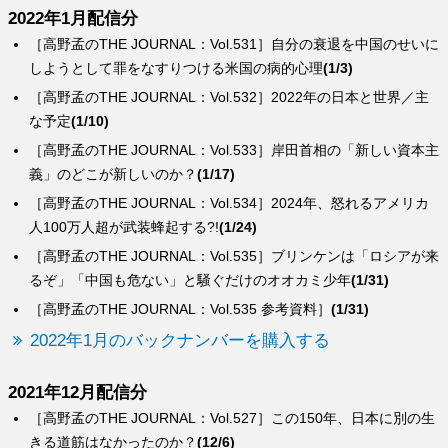
2022年1月配信分
［高野孟のTHE JOURNAL：Vol.531］自分の衰退を中国のせいに
しようとして罪をなすりつける米国の病的心理
(1/3)
［高野孟のTHE JOURNAL：Vol.532］2022年の日本と世界／主
な予定
(1/10)
［高野孟のTHE JOURNAL：Vol.533］岸田首相の「新しい資本主
義」のどこが新しいのか？
(1/17)
［高野孟のTHE JOURNAL：Vol.534］2024年、怒れるアメリカ
人100万人超が武装蜂起する?!
(1/24)
［高野孟のTHE JOURNAL：Vol.535］ブリンケンは「ロシアが来
るぞ」「中国も危ない」と騒ぐだけのオオカミ少年
(1/31)
［高野孟のTHE JOURNAL：Vol.535 参考資料］
(1/31)
2022年1月のバックナンバーを購入する
2021年12月配信分
［高野孟のTHE JOURNAL：Vol.527］この150年、日本に別の生
きる道筋はなかったのか？
(12/6)