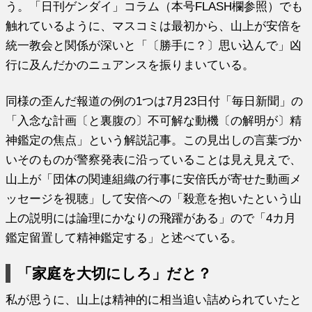
う。「日刊ゲンダイ」コラム（本号FLASH欄参照）でも
触れているように、マスコミは最初から、山上が安倍を
統一教会と関係が深いと「〔勝手に？〕思い込んで」凶
行に及んだかのニュアンスを振りまいている。
同様の歪んだ報道の例の1つは7月23日付「毎日新聞」の
「入念な計画〔と裏腹の〕不可解な動機〔の解明が〕精
神鑑定の焦点」という解説記事。この見出しの言葉づか
いそのものが警察発表に沿っていることは見え見えで、
山上が「団体の関連組織の行事に安倍氏が寄せた動画メ
ッセージを視聴」して安倍への「殺意を抱いたという山
上の説明には論理にかなりの飛躍がある」ので「4カ月
鑑定留置して精神鑑定する」と述べている。
「家庭を大切にしろ」だと？
私が思うに、山上は精神的に相当追い詰められていたと