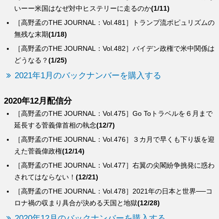
いーー米国はなぜ対中ヒステリーに走るのか
(1/11)
［高野孟のTHE JOURNAL：Vol.481］トランプ流ポピュリズムの
無残な末期
(1/18)
［高野孟のTHE JOURNAL：Vol.482］バイデン政権で米中関係は
どうなる？
(1/25)
2021年1月のバックナンバーを購入する
2020年12月配信分
［高野孟のTHE JOURNAL：Vol.475］Go Toトラベルを６月まで
延長する菅義偉首相の執念
(12/7)
［高野孟のTHE JOURNAL：Vol.476］３カ月で早くも下り坂を迎
えた菅義偉政権
(12/14)
［高野孟のTHE JOURNAL：Vol.477］右翼の尖閣紛争挑発に惑わ
されてはならない！
(12/21)
［高野孟のTHE JOURNAL：Vol.478］2021年の日本と世界──コ
ロナ禍の収まり具合が決める天国と地獄
(12/28)
2020年12月のバックナンバーを購入する