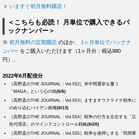
いますぐ初月無料購読！
＜こちらも必読！ 月単位で購入できるバ
ックナンバー＞
※
初月無料の定期購読
のほか、
1ヶ月単位でバックナ
ンバー
をご購入いただけます（1ヶ月分：税込880
円）。
2022年6月配信分
［高野孟のTHE JOURNAL：Vol.552］米中間選挙を覆う
「MAGA」という心の病
(6/6)
［高野孟のTHE JOURNAL：Vol.553］ますますウクライナ戦争に
のめり込むバイデン政権
(6/13)
［高野孟のTHE JOURNAL：Vol.554］戦争の行方を左右する「広
告代理店」のマインドコントロール戦略
(6/20)
［高野孟のTHE JOURNAL：Vol.555］戦争を後押しする「民間軍