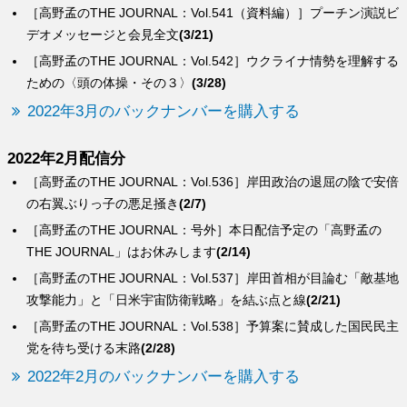
［高野孟のTHE JOURNAL：Vol.541（資料編）］プーチン演説ビ
デオメッセージと会見全文
(3/21)
［高野孟のTHE JOURNAL：Vol.542］ウクライナ情勢を理解する
ための〈頭の体操・その３〉
(3/28)
2022年3月のバックナンバーを購入する
2022年2月配信分
［高野孟のTHE JOURNAL：Vol.536］岸田政治の退屈の陰で安倍
の右翼ぶりっ子の悪足掻き
(2/7)
［高野孟のTHE JOURNAL：号外］本日配信予定の「高野孟の
THE JOURNAL」はお休みします
(2/14)
［高野孟のTHE JOURNAL：Vol.537］岸田首相が目論む「敵基地
攻撃能力」と「日米宇宙防衛戦略」を結ぶ点と線
(2/21)
［高野孟のTHE JOURNAL：Vol.538］予算案に賛成した国民民主
党を待ち受ける末路
(2/28)
2022年2月のバックナンバーを購入する