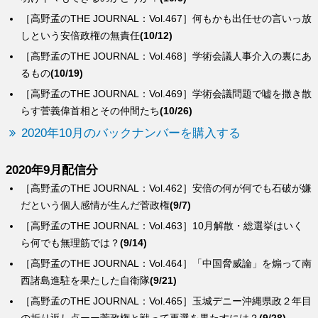
［高野孟のTHE JOURNAL：Vol.467］何もかも出任せの言いっ放
しという安倍政権の無責任
(10/12)
［高野孟のTHE JOURNAL：Vol.468］学術会議人事介入の裏にあ
るもの
(10/19)
［高野孟のTHE JOURNAL：Vol.469］学術会議問題で嘘を撒き散
らす菅義偉首相とその仲間たち
(10/26)
2020年10月のバックナンバーを購入する
2020年9月配信分
［高野孟のTHE JOURNAL：Vol.462］安倍の何が何でも石破が嫌
だという個人感情が生んだ菅政権
(9/7)
［高野孟のTHE JOURNAL：Vol.463］10月解散・総選挙はいく
ら何でも無理筋では？
(9/14)
［高野孟のTHE JOURNAL：Vol.464］「中国脅威論」を煽って南
西諸島進駐を果たした自衛隊
(9/21)
［高野孟のTHE JOURNAL：Vol.465］玉城デニー沖縄県政２年目