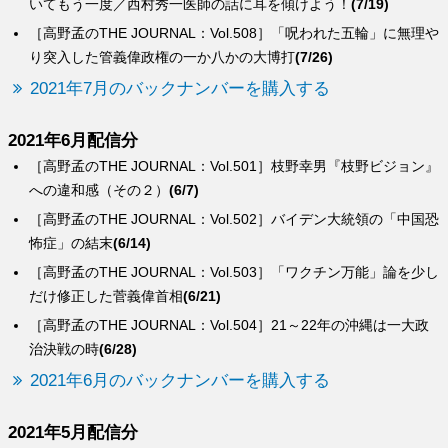
いてもう一度／西村秀一医師の話に耳を傾けよう！
(7/19)
［高野孟のTHE JOURNAL：Vol.508］「呪われた五輪」に無理や
り突入した管義偉政権の一か八かの大博打
(7/26)
2021年7月のバックナンバーを購入する
2021年6月配信分
［高野孟のTHE JOURNAL：Vol.501］枝野幸男『枝野ビジョン』
への違和感（その２）
(6/7)
［高野孟のTHE JOURNAL：Vol.502］バイデン大統領の「中国恐
怖症」の結末
(6/14)
［高野孟のTHE JOURNAL：Vol.503］「ワクチン万能」論を少し
だけ修正した菅義偉首相
(6/21)
［高野孟のTHE JOURNAL：Vol.504］21～22年の沖縄は一大政
治決戦の時
(6/28)
2021年6月のバックナンバーを購入する
2021年5月配信分