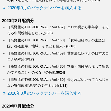
の折り返し点ーー菅政権と戦って再選を果たすには？
(9/28)
2020年9月のバックナンバーを購入する
2020年8月配信分
［高野孟のTHE JOURNAL：Vol.457］コロナ禍から半年余、そろ
そろ中間総括をしないと
(8/3)
［高野孟のTHE JOURNAL：Vol.458］「食料自給率」の主語は
国、都道府県、地域、それとも個人？
(8/10)
［高野孟のTHE JOURNAL：Vol.459］世界最低レベルの日本のコ
ロナ禍対策
(8/17)
［高野孟のTHE JOURNAL：Vol.460］立憲・国民が合流して新党
ができることへの私なりの感慨
(8/24)
［高野孟のTHE JOURNAL：Vol.460］長ければいいってもんじゃ
ない安倍政権“悪夢”の７年８カ月
(8/31)
2020年8月のバックナンバーを購入する
2020年7月配信分