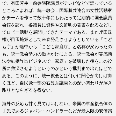
で、有田芳生＝前参議院議員がテレビなどで語っている
ところによれば、統一教会＝国際勝共連合の女性活動家
がチームを作って数十年にもわたって定期的に国会議員
会館を訪れ、各議員に資料や文鮮明の著書を配るなどし
てロビー活動を展開してきたテーマである。また岸田政
権が目玉施策として来春発足させようとしている「こど
も庁」が途中から「こども家庭庁」と名称が変わったの
も、統一教会勢力の働きかけによる。統一教会が霊感商
法や結婚詐欺ビジネスで「家庭」を破壊した後をこの役
所に救済させようというのかという批判まで出たほどで
ある。このように、統一教会とは何かに関心が向けば向
くほど、自民党一部の右翼系議員との深い関わりが浮き
彫りとならざるを得ない。
海外の反応も甘く見てはいけない。米国の軍産複合体の
手先であるジャパン・ハンドラーなどが最大限の安倍讃