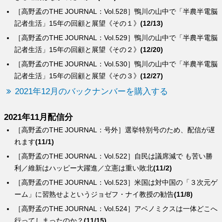
［高野孟のTHE JOURNAL：Vol.528］鴨川の山中で「半農半電脳
記者生活」15年の回顧と展望《その１》
(12/13)
［高野孟のTHE JOURNAL：Vol.529］鴨川の山中で「半農半電脳
記者生活」15年の回顧と展望《その２》
(12/20)
［高野孟のTHE JOURNAL：Vol.530］鴨川の山中で「半農半電脳
記者生活」15年の回顧と展望《その３》
(12/27)
2021年12月のバックナンバーを購入する
2021年11月配信分
［高野孟のTHE JOURNAL：号外］選挙特別号のため、配信が遅
れます
(11/1)
［高野孟のTHE JOURNAL：Vol.522］自民は議席減で も苦い勝
利／維新はハッピー大躍進／立憲は重い敗北
(11/2)
［高野孟のTHE JOURNAL：Vol.523］米国は対中国の「３次元ゲ
ーム」に習熟せよというジョゼフ・ナイ教授の勧告
(11/8)
［高野孟のTHE JOURNAL：Vol.524］アベノミクスは一体どこへ
行ってしまったのか？
(11/15)