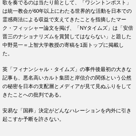
歌を奏でるのは当たり前として、「ワシントンポスト」
は統一教会が60年以上にわたる世界的な活動を日本での
霊感商法による収益で支えてきたことを指摘したマー
ク・フィッシャー論文を掲げ、「NYタイムズ」は「安倍
晋三のナショナリズムを賞賛してはならない」と題した
中野晃一＝上智大学教授の寄稿を1面トップに掲載し
た。
英「フィナンシャル・タイムズ」の事件後最初の大きな
記事も、悪名高いカルト集団と岸信介の関係という公然
の秘密を日本の支配層とメディアが見て見ぬふりをして
きたことへの批判である。
安易な「国葬」決定がどんなハレーションを内外に引き
起こすか予断を許さない。