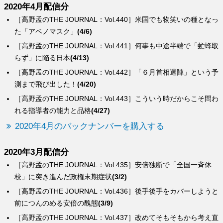
2020年4月配信分
［高野孟のTHE JOURNAL：Vol.440］米国でも物笑いの種となっ
た「アベノマスク」
(4/6)
［高野孟のTHE JOURNAL：Vol.441］何事も中途半端で「虻蜂取
らず」に陥る日本
(4/13)
［高野孟のTHE JOURNAL：Vol.442］「６月首相退陣」という予
測まで飛び出した！
(4/20)
［高野孟のTHE JOURNAL：Vol.443］こういう時だからこそ問わ
れる指導者の能力と品格
(4/27)
2020年4月のバックナンバーを購入する
2020年3月配信分
［高野孟のTHE JOURNAL：Vol.435］安倍独断で「全国一斉休
校」に突き進んだ政権末期症状
(3/2)
［高野孟のTHE JOURNAL：Vol.436］後手後手をカバーしようと
前につんのめる安倍の醜態
(3/9)
［高野孟のTHE JOURNAL：Vol.437］改めてそもそもから考え直