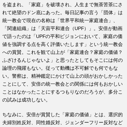
を盗まれ、「家庭」を破壊され、人生まで無茶苦茶にさ
れて絶望のドン底にあった。毎日記事の言う「団体」は
統一教会で現在の名称は「世界平和統一家庭連合」、
「関連組織」は「天宙平和連合（UPF）」。安倍が動画
で語ったのは「UPFの平和ビジョンにおいて、家庭の価
値を強調する点を高く評価いたします」という統一教会
への賞賛。これを観て山上が「家庭連合？家庭の価値？
ふざけるんじゃないよ」と思ったとしてもそこには何の
論理の飛躍もない。従って動機は不可解でも何でもな
い。警察は、精神鑑定にかけて山上の頭がおかしかった
ことにして、安倍の統一教会との関係には何もおかしい
ことはなかったことにするつもりなのだろうが、多分こ
の試みは成功しない。
ちなみに、安倍が賞賛した「家庭の価値」とは、選択的
夫婦別姓反対、同性婚反対、ジェンダーフリー反対など