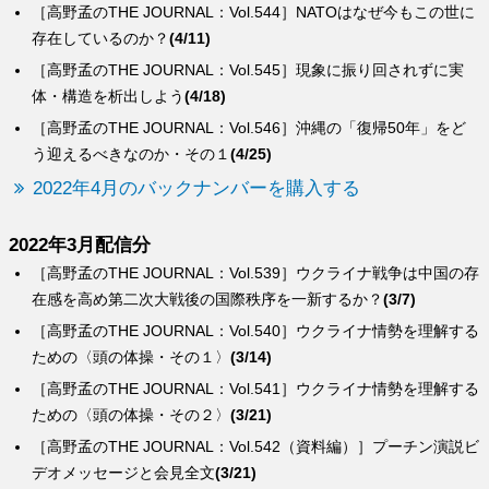
［高野孟のTHE JOURNAL：Vol.544］NATOはなぜ今もこの世に
存在しているのか？
(4/11)
［高野孟のTHE JOURNAL：Vol.545］現象に振り回されずに実
体・構造を析出しよう
(4/18)
［高野孟のTHE JOURNAL：Vol.546］沖縄の「復帰50年」をど
う迎えるべきなのか・その１
(4/25)
2022年4月のバックナンバーを購入する
2022年3月配信分
［高野孟のTHE JOURNAL：Vol.539］ウクライナ戦争は中国の存
在感を高め第二次大戦後の国際秩序を一新するか？
(3/7)
［高野孟のTHE JOURNAL：Vol.540］ウクライナ情勢を理解する
ための〈頭の体操・その１〉
(3/14)
［高野孟のTHE JOURNAL：Vol.541］ウクライナ情勢を理解する
ための〈頭の体操・その２〉
(3/21)
［高野孟のTHE JOURNAL：Vol.542（資料編）］プーチン演説ビ
デオメッセージと会見全文
(3/21)