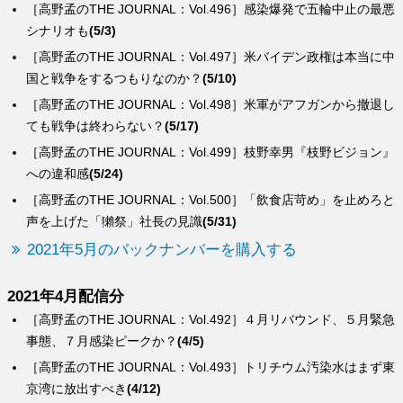
［高野孟のTHE JOURNAL：Vol.496］感染爆発で五輪中止の最悪
シナリオも
(5/3)
［高野孟のTHE JOURNAL：Vol.497］米バイデン政権は本当に中
国と戦争をするつもりなのか？
(5/10)
［高野孟のTHE JOURNAL：Vol.498］米軍がアフガンから撤退し
ても戦争は終わらない？
(5/17)
［高野孟のTHE JOURNAL：Vol.499］枝野幸男『枝野ビジョン』
への違和感
(5/24)
［高野孟のTHE JOURNAL：Vol.500］「飲食店苛め」を止めろと
声を上げた「獺祭」社長の見識
(5/31)
2021年5月のバックナンバーを購入する
2021年4月配信分
［高野孟のTHE JOURNAL：Vol.492］４月リバウンド、５月緊急
事態、７月感染ピークか？
(4/5)
［高野孟のTHE JOURNAL：Vol.493］トリチウム汚染水はまず東
京湾に放出すべき
(4/12)