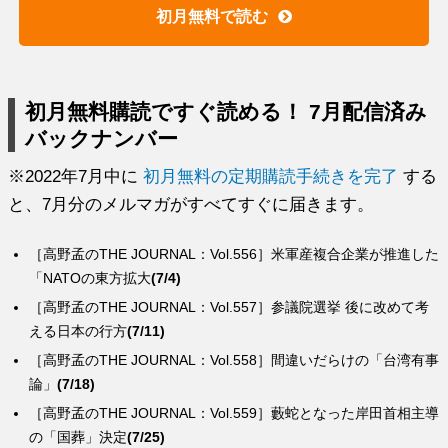
初月無料で読む
初月無料購読ですぐ読める！ 7月配信済み
バックナンバー
※2022年7月中に
初月無料の定期購読手続きを完了
する
と、7月分のメルマガがすべてすぐに届きます。
［高野孟のTHE JOURNAL：Vol.556］米軍産複合企業が推進した
「NATOの東方拡大
(7/4)
［高野孟のTHE JOURNAL：Vol.557］参議院選挙 後に改めて考
える日本の行方
(7/11)
［高野孟のTHE JOURNAL：Vol.558］間違いだらけの「台湾有事
論」
(7/18)
［高野孟のTHE JOURNAL：Vol.559］藪蛇となった岸田首相主導
の「国葬」決定
(7/25)