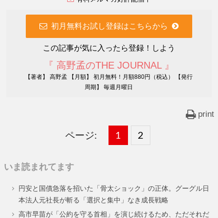
初月無料お試し登録はこちらから
この記事が気に入ったら登録！しよう
『 高野孟のTHE JOURNAL 』
【著者】 高野孟 【月額】 初月無料！月額880円（税込） 【発行
周期】 毎週月曜日
print
ページ:
固
1
固
2
,
定
定
いま読まれてます
ペ
ペ
円安と国債急落を招いた「骨太ショック」の正体。グーグル日
ー
ー
本法人元社長が斬る「選択と集中」なき成長戦略
ジ
ジ
高市早苗が「公約を守る首相」を演じ続けるため、ただそれだ