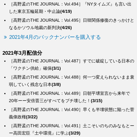
［高野孟のTHE JOURNAL：Vol.494］『NYタイムズ』も言い出
した東京五輪延期・中止論
(4/19)
［高野孟のTHE JOURNAL：Vol.495］日韓関係修復のきっかけと
なるかソウル地裁の新判決
(4/26)
2021年4月のバックナンバーを購入する
2021年3月配信分
［高野孟のTHE JOURNAL：Vol.487］すでに破綻している日本の
「ワクチン供給」確保
(3/1)
［高野孟のTHE JOURNAL：Vol.488］何一つ変えられないまま衰
弱していく残念な日本
(3/8)
［高野孟のTHE JOURNAL：Vol.489］日朝平壌宣言から来年で
20年ーー安倍晋三がすべてをブチ壊した！
(3/15)
［高野孟のTHE JOURNAL：Vol.490］早くも半壊状態に陥った菅
義偉政権
(3/22)
［高野孟のTHE JOURNAL：Vol.491］土こそいのちのみなもとー
ー高田宏臣『土中環境』に学ぶ
(3/29)