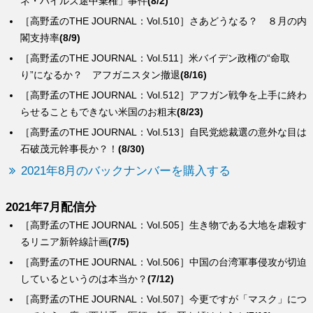
ネ・バイルズ途中棄権」事件
(8/2)
［高野孟のTHE JOURNAL：Vol.510］さあどうなる？ ８月の内
閣支持率
(8/9)
［高野孟のTHE JOURNAL：Vol.511］米バイデン政権の“命取
り”になるか？ アフガニスタン撤退
(8/16)
［高野孟のTHE JOURNAL：Vol.512］アフガン戦争を上手に終わ
らせることもできない米国のお粗末
(8/23)
［高野孟のTHE JOURNAL：Vol.513］自民党総裁選の意外な目は
石破茂元幹事長か？！
(8/30)
2021年8月のバックナンバーを購入する
2021年7月配信分
［高野孟のTHE JOURNAL：Vol.505］生き物である大地を虐殺す
るリニア新幹線計画
(7/5)
［高野孟のTHE JOURNAL：Vol.506］中国の台湾軍事侵攻が切迫
しているというのは本当か？
(7/12)
［高野孟のTHE JOURNAL：Vol.507］今更ですが「マスク」につ