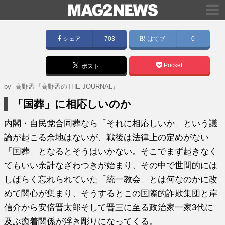
シェア
703
はてブ
0
Pocket
ポスト
by
高野孟『高野孟のTHE JOURNAL』
「国葬」に相応しいのか
内閣・自民党合同葬なら「それに相応しいか」という議
論が起こる余地はないが、戦後は法律上の定めがない
「国葬」となるとそうはいかない。そこでまず起きなく
てもいい余計なざわつきが始まり、その中で世間的には
しばらく忘れられていた「統一教会」とは何なのかに改
めて関心が集まり、そうするとこの国際的詐欺集団と岸
信介から安倍晋太郎そして晋三に至る政治家一家3代に
及ぶ癒着関係が浮き彫りになってくる。