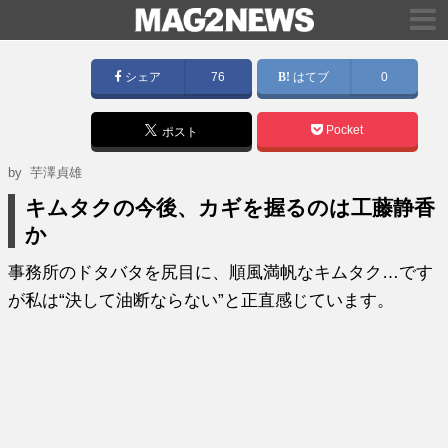
シェア
76
はてブ
0
Pocket
ポスト
by
芋澤貞雄
キムタクの今後、カギを握るのは工藤静香
か
事務所のドタバタを尻目に、順風満帆なキムタク…です
が私は“決して油断ならない”と正直感じています。