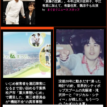
「原爆の悲劇」。今年は阿川佐和子、中江
有里に加えて、有森也実、魏涼子も出演
by
まぐまぐニュース スタッフ
没後20年に動きだす“凍った
いじめ被害者を適応障害に
時計”の針。世界的シティポ
なるまで追い詰める千葉県
ップ大ブームの先駆者・滝
松戸市「重大事態いじめ」
沢洋一と「マジカル・シテ
で露呈した、第三者委員会
ィー」が残した、もう一つ
が“機能不全”の異常事態
の『かぎりなき夏』
by
阿部泰尚『伝説の探偵』