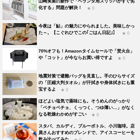
山崎実業の新作で「ベランダ用スリッパがすぐ劣
化する」問題が解決！
★ 0
今夜は「鮎」の魅力にやられました。美味しかっ
た～。【こぐれひでこの｢ごはん日記｣】
★ 0
70%オフも！Amazonタイムセールで「焚火台」
や「コット」が今ならお買い得ですよ
★ 0
地震対策で避難バッグを見直し。手のひらサイズ
の「圧縮大判タオル」が汗拭きや身体拭きにも重
宝するよ
★ 0
ほどよい塩気で薬味にも。そうめんのがっかり
「ベチョベチョ、くっつく、つゆ薄い…」がなく
なる乾燥わかめがすごい
★ 0
スタバ、カルディ、ブルーボトル、小川珈琲。店
員さんおすすめのブレンドで、アイスコーヒーを
飲み比べてみた
★ 0