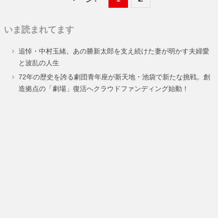
定
定
いま読まれてます
ペ
ペ
追悼・中村玉緒。あの勝新太郎を支え続けた妻が明かす夫婦愛
ー
ー
と波乱の人生
ジ
ジ
72年の歴史を誇る劇団青年座が新天地・池袋で新たな挑戦。創
造拠点の「劇場」復活へクラウドファンディング始動！