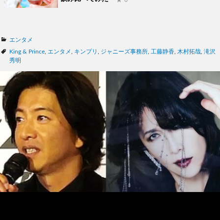
カ
エンタメ
テ
タ
King & Prince
,
エンタメ
,
キンプリ
,
ジャニーズ事務所
,
工藤静香
,
木村拓哉
,
滝沢
ゴ
グ
秀明
リ
ー