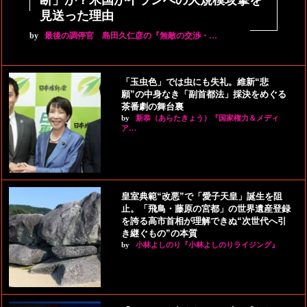
断」か？米国がイランへの大規模攻撃を
見送った理由
by
最後の調停官 島田久仁彦の『無敵の交渉・…
「玉虫色」では虫にも失礼。維新“悲
願”の中身なき「副首都法」採決をめぐる
茶番劇の舞台裏
by
新恭（あらたきょう）『国家権力＆メディ
ア…
皇室典範“改悪”で「愛子天皇」誕生を阻
止。「飛鳥・藤原の宮都」の世界遺産登録
を誇る高市首相が理解できぬ“次世代へ引
き継ぐもの”の本質
by
小林よしのり『小林よしのりライジング』