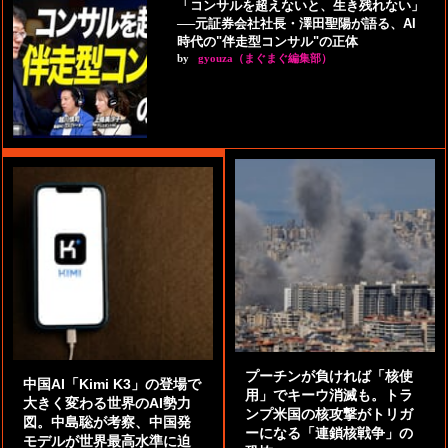
「コンサルを超えないと、生き残れない」
──元証券会社社長・澤田聖陽が語る、AI
時代の"伴走型コンサル"の正体
by
gyouza（まぐまぐ編集部）
プーチンが負ければ「核使
中国AI「Kimi K3」の登場で
用」でキーウ消滅も。トラ
大きく変わる世界のAI勢力
ンプ米国の核攻撃がトリガ
図。中島聡が考察、中国発
ーになる「連鎖核戦争」の
モデルが世界最高水準に迫