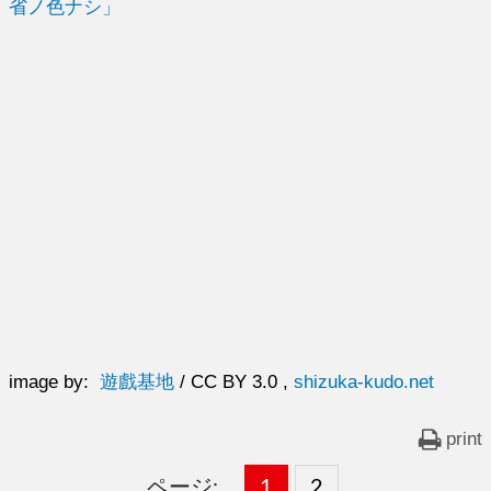
省ノ色ナシ」
image by:
遊戲基地
/
CC BY 3.0 ,
shizuka-kudo.net
print
ページ:
固
1
固
2
,