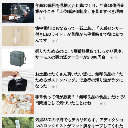
年商30億円を見据えた組織づくり。年商10億円企
業が今こそ「上位職評価制度」を見直すべき理由
★ 0
懐中電灯にもなるって一石二鳥。「人感センサー
付きLEDライト」が普段から停電時まで役に立つ
んです
★ 0
折りたためるのに、5層断熱構造でしっかり保冷。
サーモスの実力派クーラーが2,000円台
★ 0
お土産はたくさん買いたい派に。無印良品の「た
ためるボストンバッグ」で旅行の帰り道がラクに
なった
★ 0
非常食って何が必要？「無印良品の食品」だけで3
日間過ごして気づいたことはね…
★ 0
気温38℃の甲府でもテカリ知らず。アディクショ
ンのロックミストがマット肌をキープしてくれた