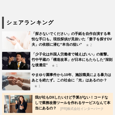
シェアランキング
「探さないでください」の手紙を自作自演する卑
怯な手口も。現役探偵が見抜いた「妻子を探すDV
夫」の依頼に潜む“本当の狙い”
★ 2
「少子化は外国人労働者で補えばいい」の衝撃。
竹中平蔵の「構造改革」が日本にもたらした“深刻
な後遺症”
★ 1
やまゆり園事件から10年、施設職員による暴力は
あとを絶たず。この社会に「光」はあるのか？
★ 1
我が社もDXしたいけど予算がない！コードな
しで業務改善ツールを作れるサービスなんて本
当にあるの？
[PR]株式会社インターパーク