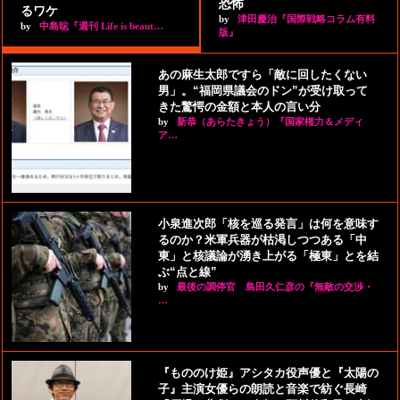
恐怖
るワケ
by
津田慶治『国際戦略コラム有料
by
中島聡『週刊 Life is beaut…
版』
あの麻生太郎ですら「敵に回したくない
男」。“福岡県議会のドン”が受け取って
きた驚愕の金額と本人の言い分
by
新恭（あらたきょう）『国家権力＆メディ
ア…
小泉進次郎「核を巡る発言」は何を意味す
るのか？米軍兵器が枯渇しつつある「中
東」と核議論が湧き上がる「極東」とを結
ぶ“点と線”
by
最後の調停官 島田久仁彦の『無敵の交渉・
…
『もののけ姫』アシタカ役声優と『太陽の
子』主演女優らの朗読と音楽で紡ぐ長崎