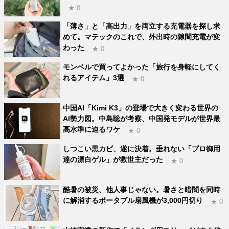
★ 0
「薄さ」と「高出力」を両立する充電器を探し求
めて。マテックのこれで、外出時の隙間充電が変
わった
★ 0
モンベルで買ってよかった「旅行を身軽にしてく
れるアイテム」3選
★ 0
中国AI「Kimi K3」の登場で大きく変わる世界の
AI勢力図。中島聡が考察、中国発モデルが世界最
高水準に迫るワケ
★ 0
しつこい黒カビ、遂に決着。垂れない「プロ御用
達の漂白ゲル」が救世主だった
★ 0
酷暑の被災、他人事じゃない。暑さと暗闇を同時
に解消するポータブル扇風機が3,000円切り
★ 0