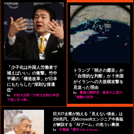
「少子化は外国人労働者で
トランプ「弱さの露呈」か
補えばいい」の衝撃。竹中
「合理的な判断」か？米国
平蔵の「構造改革」が日本
がイランへの大規模攻撃を
にもたらした“深刻な後遺
見送った理由
症”
by
最後の調停官 島田久仁彦の
by
大村大次郎『大村大次郎の本音
『無敵の交渉・…
で役に立つ税…
巨大IT企業が抱える「見えない借金」は
250兆円。元Microsoftエンジニア中島聡
が解説する「AIブーム」の危うい裏側
by
中島聡『週刊 Life is beaut…