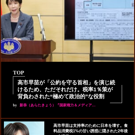
TOP
高市早苗が「公約を守る首相」を演じ続
けるため、ただそれだけ。税率1％策が
背負わされた“極めて政治的”な役割
by
新恭（あらたきょう）『国家権力＆メディア…
高市早苗は支持率のために日本を壊す。食
料品消費税1%の甘い誘惑に隠された2年後