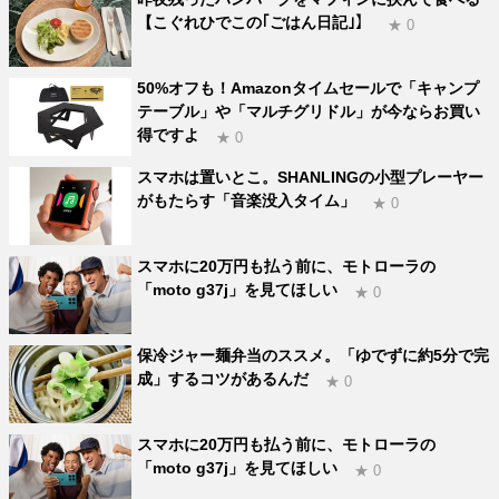
【こぐれひでこの｢ごはん日記｣】
★ 0
50%オフも！Amazonタイムセールで「キャンプ
テーブル」や「マルチグリドル」が今ならお買い
得ですよ
★ 0
スマホは置いとこ。SHANLINGの小型プレーヤー
がもたらす「音楽没入タイム」
★ 0
スマホに20万円も払う前に、モトローラの
「moto g37j」を見てほしい
★ 0
保冷ジャー麺弁当のススメ。「ゆでずに約5分で完
成」するコツがあるんだ
★ 0
スマホに20万円も払う前に、モトローラの
「moto g37j」を見てほしい
★ 0