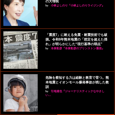
の大増税
by
小林よしのり『小林よしのりライジング』
「震度7」に耐える免震・耐震技術でも破
損。令和8年熊本地震の「想定を超えた揺
れ」が明らかにした“現行基準の弱点”
by
冷泉彰彦『冷泉彰彦のプリンストン通信』
危険を察知する力は経験と教育で育つ。熊
本地震とイオンモール爆発事故が残した教
訓
by
引地達也『ジャーナリスティックなやさし
い…