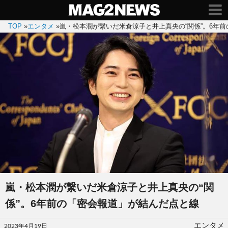
TOP
»
エンタメ
»
嵐・松本潤が繋いだ米倉涼子と井上真央の“関係”。6年
嵐・松本潤が繋いだ米倉涼子と井上真央の“関
係”。6年前の「密会報道」が結んだ点と線
投
エンタメ
2023年4月19日