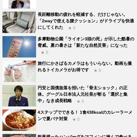
長距離移動の疲れを軽減する、だけじゃない。
「2wayで使える腰クッション」がドライブを快適
にしてくれた
★ 0
多摩動物公園「ライオン3頭の死」が示した酷暑の
脅威。夏の暑さは「新たな自然災害」になった
★ 0
旅行にかさばるカメラはもういらない。動画も撮
れるトイカメラがお得です
★ 0
円安と国債急落を招いた「骨太ショック」の正
体。グーグル日本法人元社長が斬る「選択と集
中」なき成長戦略
★ 0
4ステップでできる！ 1食438kcalのカレーラーメ
ンで夏バテ対策
★ 0
昨夜残ったハンバーグをマフィンに挟んで食べる