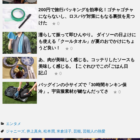
200円で旅行パッキングを効率化！ゴチャゴチャ
にならないし、ロスバゲ対策にもなる裏技を見つ
けた
★ 0
濡らして振って即ひんやり。 ダイソーの日よけに
も使える「クールタオル」が夏のおでかけにちょ
うど良い！
★ 0
あ、肉が美味しく感じる。コッテリしたソースも
美味しく感じる。【こぐれひでこの｢ごはん日
記｣】
★ 0
バッグインの小サイズで「30時間キンキン保
冷」。宇宙服素材が鍵なんだってさ
★ 0
カ
エンタメ
テ
タ
ジャニーズ
,
井上真央
,
松本潤
,
米倉涼子
,
芸能
,
芸能人の熱愛
ゴ
グ