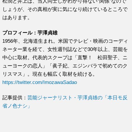
松潤と井上は、当人同士しかわかり得ない“関係”なので
しょうが、その真相が実に気になり続けているところで
はあります。
プロフィール：芋澤貞雄
1956年、北海道生まれ。米国でテレビ・映画のコーディ
ネーター業を経て、女性週刊誌などで30年以上、芸能を
中心に取材。代表的スクープは「直撃！ 松田聖子、ニ
ューヨークの恋人」「眞子妃、エジンバラで初めてのク
リスマス」。現在も幅広く取材を続ける。
https://twitter.com/ImozawaSadao
記事提供：
芸能ジャーナリスト・芋澤貞雄の「本日モ反
省ノ色ナシ」