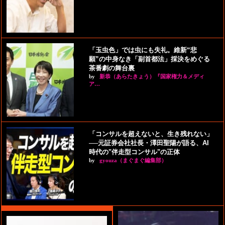
「玉虫色」では虫にも失礼。維新“悲
願”の中身なき「副首都法」採決をめぐる
茶番劇の舞台裏
by
新恭（あらたきょう）『国家権力＆メディ
ア…
「コンサルを超えないと、生き残れない」
──元証券会社社長・澤田聖陽が語る、AI
時代の"伴走型コンサル"の正体
by
gyouza（まぐまぐ編集部）