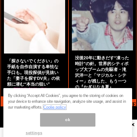
没後20年に動きだす“凍った
「探さないでください」の
時計”の針。世界的シティポ
手紙を自作自演する卑怯な
ップ大ブームの先駆者・滝
手口も。現役探偵が見抜い
沢洋一と「マジカル・シテ
た「妻子を探すDV夫」の依
ィー」が残した、もう一つ
頼に潜む“本当の狙い”
の『かぎりなき夏』
by
阿部泰尚『伝説の探偵』
by
都鳥 流星
By clicking “Accept All Cookies”, you agree to the storing of cookies on
your device to enhance site navigation, analyze site usage, and assist in
MAG2 NEWS HEADLINE
our marketing efforts.
Coolie policy
ok
×
ページ内の商標は全て商標権者に属します。無断転載を禁じます。 ©
まぐまぐ！
settings