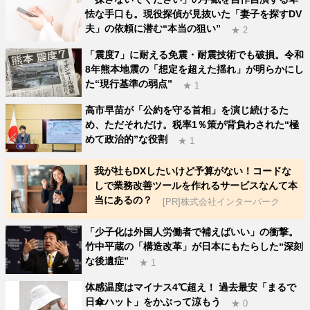
怯な手口も。現役探偵が見抜いた「妻子を探すDV
夫」の依頼に潜む“本当の狙い”
★ 2
「震度7」に耐える免震・耐震技術でも破損。令和
8年熊本地震の「想定を超えた揺れ」が明らかにし
た“現行基準の弱点”
★ 1
高市早苗が「公約を守る首相」を演じ続けるた
め、ただそれだけ。税率1％策が背負わされた“極
めて政治的”な役割
★ 1
我が社もDXしたいけど予算がない！コードな
しで業務改善ツールを作れるサービスなんて本
当にあるの？
[PR]株式会社インターパーク
「少子化は外国人労働者で補えばいい」の衝撃。
竹中平蔵の「構造改革」が日本にもたらした“深刻
な後遺症”
★ 1
体感温度はマイナス4℃超え！ 過去最安「まるで
日傘ハット」をかぶって涼もう
★ 0