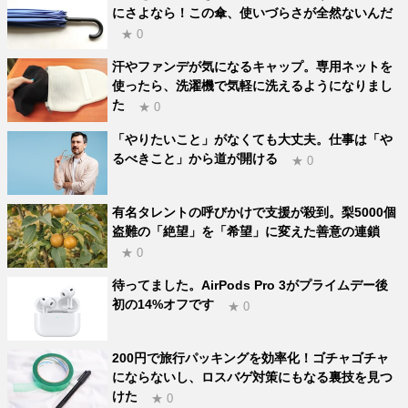
にさよなら！この傘、使いづらさが全然ないんだ
★ 0
汗やファンデが気になるキャップ。専用ネットを
使ったら、洗濯機で気軽に洗えるようになりまし
た
★ 0
「やりたいこと」がなくても大丈夫。仕事は「や
るべきこと」から道が開ける
★ 0
有名タレントの呼びかけで支援が殺到。梨5000個
盗難の「絶望」を「希望」に変えた善意の連鎖
★ 0
待ってました。AirPods Pro 3がプライムデー後
初の14%オフです
★ 0
200円で旅行パッキングを効率化！ゴチャゴチャ
にならないし、ロスバゲ対策にもなる裏技を見つ
けた
★ 0