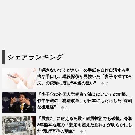
シェアランキング
「探さないでください」の手紙を自作自演する卑
怯な手口も。現役探偵が見抜いた「妻子を探すDV
夫」の依頼に潜む“本当の狙い”
★ 2
「少子化は外国人労働者で補えばいい」の衝撃。
竹中平蔵の「構造改革」が日本にもたらした“深刻
な後遺症”
★ 1
「震度7」に耐える免震・耐震技術でも破損。令和
8年熊本地震の「想定を超えた揺れ」が明らかにし
た“現行基準の弱点”
★ 1