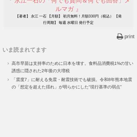
『 永江一石の「何でも質問＆何でも回答」メ
ルマガ 』
【著者】 永江 一石 【月額】 初月無料！月額330円（税込） 【発
行周期】 毎週 水曜日 発行予定
print
いま読まれてます
高市早苗は支持率のために日本を壊す。食料品消費税1%の甘い
誘惑に隠された2年後の大増税
「震度7」に耐える免震・耐震技術でも破損。令和8年熊本地震
の「想定を超えた揺れ」が明らかにした“現行基準の弱点”