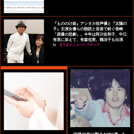
『もののけ姫』アシタカ役声優と『太陽の
子』主演女優らの朗読と音楽で紡ぐ長崎
「原爆の悲劇」。今年は阿川佐和子、中江
有里に加えて、有森也実、魏涼子も出演
by
まぐまぐニュース スタッフ