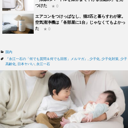
つけた
★ 0
エアコンをつけっぱなし、猫2匹と暮らすわが家。
空気清浄機は「各部屋に1台」じゃなくてもよかっ
た
★ 0
カ
国内
テ
タ
『永江一石の「何でも質問＆何でも回答」メルマガ』
,
少子化
,
少子化対策
,
少子
ゴ
グ
高齢化
,
日本ヤバい
,
永江一石
リ
ー