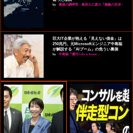
by
最後の調停官 島田久仁彦の『無敵の交渉・
…
巨大IT企業が抱える「見えない借金」は
250兆円。元Microsoftエンジニア中島聡
が解説する「AIブーム」の危うい裏側
by
中島聡『週刊 Life is beaut…