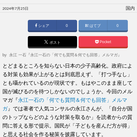
投
国内
2024年7月25日
稿
日:
シェア
0
はてブ
0
Pocket
ポスト
by
永江 一石『永江一石の「何でも質問＆何でも回答」メルマガ』
とどまるところを知らない日本の少子高齢化。政府によ
る対策も効果が上がるとは到底思えず、「打つ手なし」
とも囁かれているのが現状です。もはやこのまま座して
国が滅びるのを待つしかないのでしょうか。今回のメル
マガ『
永江一石の「何でも質問＆何でも回答」メルマ
ガ
』では著者で人気コンサルの永江さんが、「自分が国
のトップならどのような対策を取るか」を読者からの質
問に答える形で提示。国民が「子どもを産んだ方が得」
と思える社会を作る秘策を披露しています。