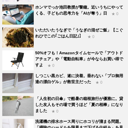
ホンマでっか池田教授が警鐘。近いうちにやって
くる、子どもの思考力を「AIが奪う」日
★ 0
いただいたうなぎで「うなぎの混ぜご飯」【こぐ
れひでこの｢ごはん日記｣】
★ 0
50%オフも！Amazonタイムセールで「アウトド
アチェア」や「電動自転車」が今ならお買い得で
すよ
★ 0
しつこい黒カビ、遂に決着。垂れない「プロ御用
達の漂白ゲル」が救世主だった
★ 0
「人生初の日傘」で酷暑の箱根旅行が優雅に。貸
した友人もその場で買うほど「夏の相棒」になり
ました
★ 0
洗濯機の排水ホース周りにホコリが溜まる問題。
「掃除のハードルを限界まで下げる仕組み」を見