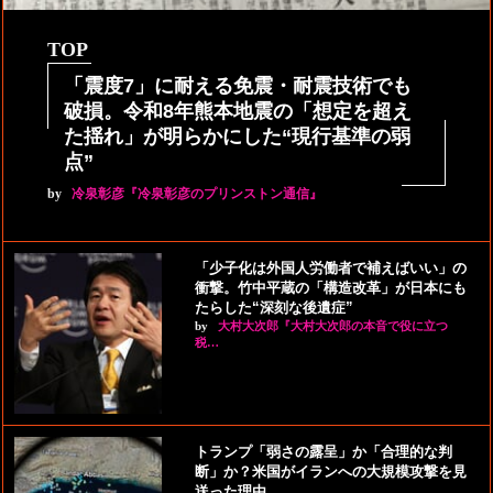
TOP
「震度7」に耐える免震・耐震技術でも
破損。令和8年熊本地震の「想定を超え
た揺れ」が明らかにした“現行基準の弱
点”
by
冷泉彰彦『冷泉彰彦のプリンストン通信』
「少子化は外国人労働者で補えばいい」の
衝撃。竹中平蔵の「構造改革」が日本にも
たらした“深刻な後遺症”
by
大村大次郎『大村大次郎の本音で役に立つ
税…
トランプ「弱さの露呈」か「合理的な判
断」か？米国がイランへの大規模攻撃を見
送った理由