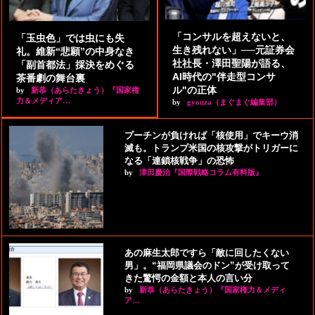
「コンサルを超えないと、
「玉虫色」では虫にも失
生き残れない」──元証券会
礼。維新“悲願”の中身なき
社社長・澤田聖陽が語る、
「副首都法」採決をめぐる
AI時代の"伴走型コンサ
茶番劇の舞台裏
ル"の正体
by
新恭（あらたきょう）『国家権
力＆メディア…
by
gyouza（まぐまぐ編集部）
プーチンが負ければ「核使用」でキーウ消
滅も。トランプ米国の核攻撃がトリガーに
なる「連鎖核戦争」の恐怖
by
津田慶治『国際戦略コラム有料版』
あの麻生太郎ですら「敵に回したくない
男」。“福岡県議会のドン”が受け取って
きた驚愕の金額と本人の言い分
by
新恭（あらたきょう）『国家権力＆メディ
ア…