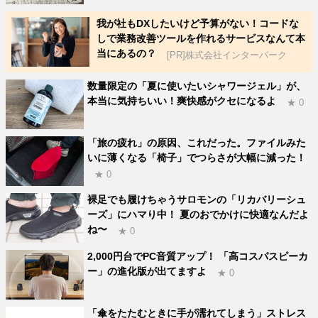
我が社もDXしたいけど予算がない！コードな
しで業務改善ツールを作れるサービスなんて本
当にあるの？
[PR]株式会社インターパーク
数量限定の「夏に使いたいシャワージェル」が、
本当に気持ちいい！爽快感がクセになるよ
★ 0
「旅の疲れ」の原因、これだった。ファイルみた
いに薄くなる「椅子」でつらさが大幅に減った！
★ 0
裸足でも履けちゃうサロモンの「リカバリーシュ
ーズ」にハマり中！ 夏のおでかけに快適なんだよ
ね〜
★ 0
2,000円台でPC音質アップ！ 「高コスパスピーカ
ー」の進化版が出てますよ
★ 0
「傘をたたむときに手が濡れてしまう」ストレス