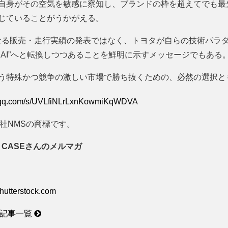
自身がその空気を敏感に察知し、ブランドの枠を超えてでも最
じていることがうかがえる。
単なる販売・走行実績の発表ではなく、トヨタが自らの技術パラダ
トAI”へと転換しつつあることを鮮明に示すメッセージでもある
う特殊かつ競争の激しい市場で勝ち抜くための、必然の選択と
in.qq.com/s/UVLfiNLrLxnKowmiKqWDVA
社NMSの商標です。
 CASEさんのメルマガ
hutterstock.com
の記事一覧