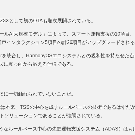
bZ3Xとして初のOTAも順次展開されている。
ホイールAI大規模モデル」によって、スマート運転支援の10項目
音声インタラクション5項目の計26項目がアップグレードされ
arを統合し、HarmonyOSエコシステムとの親和性を持たせ
ズに真っ向から応える仕様である。
SSに一切触れられていないことだ。
機能は本来、TSSの中心を成すルールベースの技術であるはずだ
マートソリューションであることが強調されている。
ようなルールベース中心の先進運転支援システム（ADAS）は