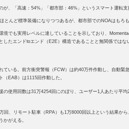
のが、「高速：54%」「都市部：46%」というスマート運転
もほとんど標準装備になりつつあるが、都市部でのNOAはもろ
環境でも実用レベルに達していることを示しており、Moment
としたエンドtoエンド（E2E）構造であることと無関係ではな
ている。前方衝突警報（FCW）は約40万件作動し、自動緊急ブ
（EAB）は1115回作動した。
の使用回数は31万4254回にのぼり、ユーザー1人あたり平均
9万回、リモート駐車（RPA）も1万8000回以上という結果か
うかがえる。