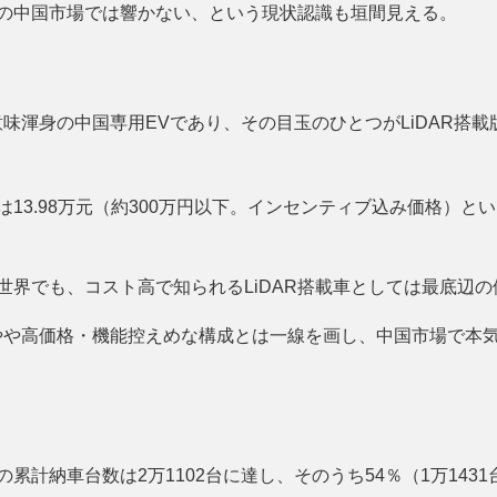
今の中国市場では響かない、という現状認識も垣間見える。
意味渾身の中国専用EVであり、その目玉のひとつがLiDAR搭
格は13.98万元（約300万円以下。インセンティブ込み価格）
世界でも、コスト高で知られるLiDAR搭載車としては最底辺の
たやや高価格・機能控えめな構成とは一線を画し、中国市場で本
累計納車台数は2万1102台に達し、そのうち54％（1万1431