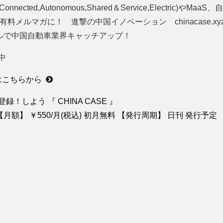
ected,Autonomous,Shared＆Service,Electric)や
が有料メルマガに！ 進撃の中国イノベーション chinacase.x
ールで中国自動車業界キャッチアップ！
中
はこちらから
登録！しよう
『 CHINA CASE 』
E 【月額】 ￥550/月(税込) 初月無料 【発行周期】 日刊 発行予定