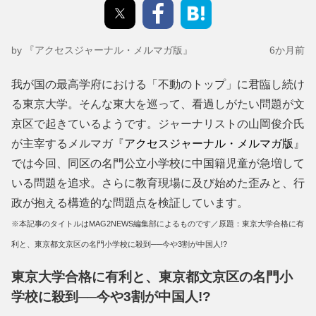
by 『アクセスジャーナル・メルマガ版』
6か月前
我が国の最高学府における「不動のトップ」に君臨し続け
る東京大学。そんな東大を巡って、看過しがたい問題が文
京区で起きているようです。ジャーナリストの山岡俊介氏
が主宰するメルマガ『
アクセスジャーナル・メルマガ版
』
では今回、同区の名門公立小学校に中国籍児童が急増して
いる問題を追求。さらに教育現場に及び始めた歪みと、行
政が抱える構造的な問題点を検証しています。
※本記事のタイトルはMAG2NEWS編集部によるものです／原題：東京大学合格に有
利と、東京都文京区の名門小学校に殺到──今や3割が中国人!?
東京大学合格に有利と、東京都文京区の名門小
学校に殺到──今や3割が中国人!?