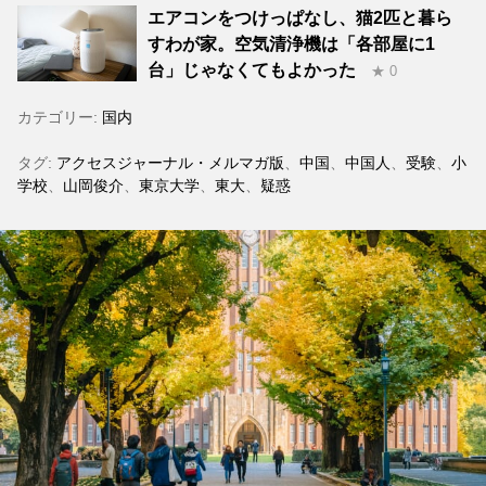
エアコンをつけっぱなし、猫2匹と暮ら
すわが家。空気清浄機は「各部屋に1
台」じゃなくてもよかった
★ 0
カテゴリー:
国内
タグ:
アクセスジャーナル・メルマガ版
、
中国
、
中国人
、
受験
、
小
学校
、
山岡俊介
、
東京大学
、
東大
、
疑惑