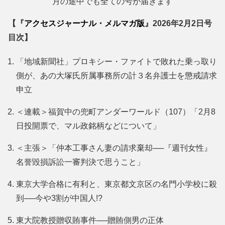
月の途中でも全ての号が届きます
【『
アクセスジャーナル・メルマガ版
』2026年2月2日号
目次】
「地域新聞社」プロキシー・ファイトで敗れた乗っ取り
側が、あの大塚氏所属事務所の計３名弁護士を懲戒請求
申立
＜連載＞福賀中の兜町アンダーワールド（107）「2月8
日投開票で、マル政銘柄などについて」
＜主張＞「仲本工事さん妻の請求棄却──『週刊女性』
名誉毀損訴訟一審判決で思うこと」
東京大学合格に有利と、東京都文京区の名門小学校に殺
到──今や3割が中国人!?
東大院教授贈収賄事件──贈賄側男の正体