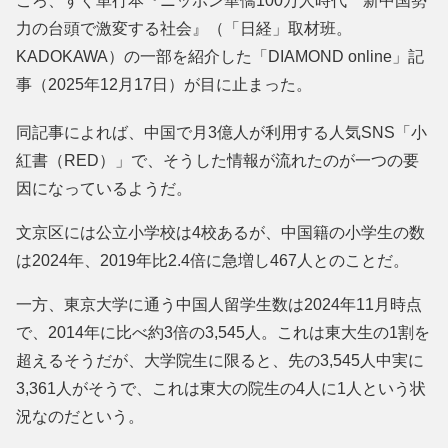
ころ、すぐ単行本『ニッポン華僑100万人時代 新中国勢
力の台頭で激変する社会』（「日経」取材班。
KADOKAWA）の一部を紹介した「DIAMOND online」記
事（2025年12月17日）が目に止まった。
同記事によれば、中国で月3億人が利用する人気SNS「小
紅書（RED）」で、そうした情報が流れたのが一つの要
因になっているようだ。
文京区には公立小学校は4校あるが、中国籍の小学生の数
は2024年、2019年比2.4倍に急増し467人とのことだ。
一方、東京大学に通う中国人留学生数は2024年11月時点
で、2014年に比べ約3倍の3,545人。これは東大生の1割を
超えるそうだが、大学院生に限ると、先の3,545人中実に
3,361人がそうで、これは東大の院生の4人に1人という状
況なのだという。