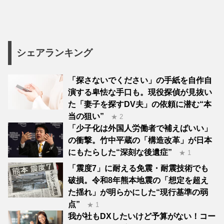
シェアランキング
「探さないでください」の手紙を自作自
演する卑怯な手口も。現役探偵が見抜い
た「妻子を探すDV夫」の依頼に潜む“本
当の狙い”
★ 2
「少子化は外国人労働者で補えばいい」
の衝撃。竹中平蔵の「構造改革」が日本
にもたらした“深刻な後遺症”
★ 1
「震度7」に耐える免震・耐震技術でも
破損。令和8年熊本地震の「想定を超え
た揺れ」が明らかにした“現行基準の弱
点”
★ 1
我が社もDXしたいけど予算がない！コー