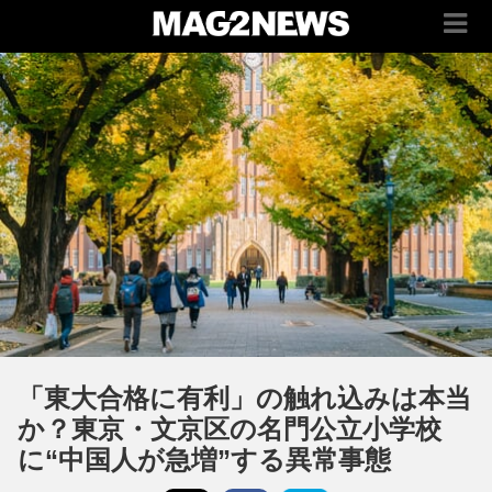
「東大合格に有利」の触れ込みは本当
か？東京・文京区の名門公立小学校
に“中国人が急増”する異常事態