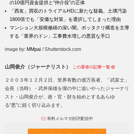
の10億円資金提供と“仲介役”の正体
「西友」買収のトライアルHDに新たな疑義。土壌汚染
1800倍でも「安価な対策」を選択してしまった理由
マンション大規模修繕の深い闇。ボッタクリ構造を主導
する「業界のドン」工事費水増しの悪質な手口
image by:
MMpai
/ Shutterstock.com
山岡俊介（ジャーナリスト）
この著者の記事一覧
２００３年１２月２日、世界有数の億万長者、「武富士」
会長（当時）・武井保雄を塀の中に追いやったジャーナリ
スト・山岡俊介が、政・官・財を始めとするあらゆ
る“悪”に鋭く切り込みます。
有料メルマガ好評配信中