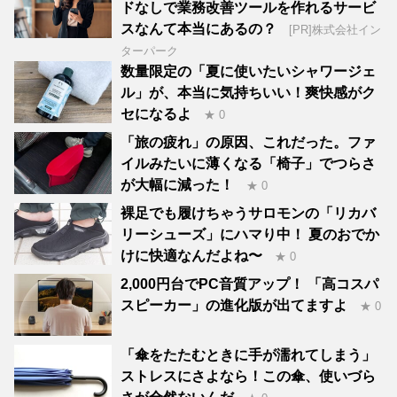
ドなしで業務改善ツールを作れるサービ
スなんて本当にあるの？
[PR]株式会社イン
ターパーク
数量限定の「夏に使いたいシャワージェ
ル」が、本当に気持ちいい！爽快感がク
セになるよ
★ 0
「旅の疲れ」の原因、これだった。ファ
イルみたいに薄くなる「椅子」でつらさ
が大幅に減った！
★ 0
裸足でも履けちゃうサロモンの「リカバ
リーシューズ」にハマり中！ 夏のおでか
けに快適なんだよね〜
★ 0
2,000円台でPC音質アップ！ 「高コスパ
スピーカー」の進化版が出てますよ
★ 0
「傘をたたむときに手が濡れてしまう」
ストレスにさよなら！この傘、使いづら