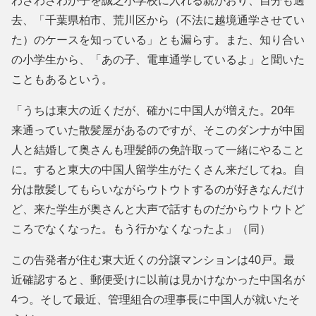
わざわざわが子を誠之小学校に入れる親がおり、自分も過
去、「千葉県柏市、荒川区から（不法に越境通学させてい
た）のケースを知っている」とも漏らす。また、知り合い
の小学生から、「あの子、電車通学しているよ」と聞いた
こともあるという。
「うちは東大の近くだが、確かに中国人が増えた。20年
来通っていた散髪屋があるのですが、そこのダンナが中国
人と結婚して奥さんも理髪師の免許取って一緒にやること
に。すると東大の中国人留学生がたくさん来だしてね。自
分は散髪してもらいながらウトウトするのが好きなんだけ
ど、来た学生が奥さんと大声で話すものだからウトウトど
ころでなくなった。もう行かなくなったよ」（同）
この告発者が住む東大近くの分譲マンションは40戸。最
近確認すると、郵便受けに以前は見かけなかった中国名が
4つ。そして最近、管理組合の理事長に中国人が就いたそ