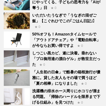
にやってくる、子どもの思考力を「AIが
奪う」日
★ 0
いただいたうなぎで「うなぎの混ぜご
飯」【こぐれひでこの｢ごはん日記｣】
★ 0
50%オフも！Amazonタイムセールで
「アウトドアチェア」や「電動自転車」
が今ならお買い得ですよ
★ 0
しつこい黒カビ、遂に決着。垂れない
「プロ御用達の漂白ゲル」が救世主だっ
た
★ 0
「人生初の日傘」で酷暑の箱根旅行が優
雅に。貸した友人もその場で買うほど
「夏の相棒」になりました
★ 0
洗濯機の排水ホース周りにホコリが溜ま
る問題。「掃除のハードルを限界まで下
げる仕組み」を見つけた
★ 0