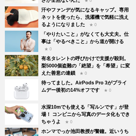
さが全然ないんだ
★ 0
汗やファンデが気になるキャップ。専用
ネットを使ったら、洗濯機で気軽に洗え
るようになりました
★ 0
「やりたいこと」がなくても大丈夫。仕
事は「やるべきこと」から道が開ける
★ 0
有名タレントの呼びかけで支援が殺到。
梨5000個盗難の「絶望」を「希望」に変
えた善意の連鎖
★ 0
待ってました。AirPods Pro 3がプライ
ムデー後初の14%オフです
★ 0
水深10mでも使える「写ルンです」が登
場！ コンビニから写真のデータ化もでき
ちゃうよ
★ 0
ホンマでっか池田教授が警鐘。近いうち