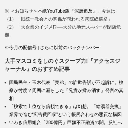
※ ＜お知らせ＞本紙
YouTube版『深層追及』
、今週は
（1）「旧統一教会との関係が問われる衆院総選挙」
（2）「大企業のイジメ!?──大分の地元ス─パーが閉店危
機」
※
今月の配信号
|
さらに以前のバックナンバー
大手マスコミをしのぐスクープ力!『アクセスジ
ャーナル』のおすすめ記事
国民民主・玉木代表「実弟」の詐欺告訴が不起訴に。検
察が忖度？周囲に漏らした「兄貴が揉み消す」発言の真
相
「検索で上位なら信頼できる」は幻想。「給湯器交換」
業界で進む“広告費回収”という帳尻合わせの悪質な構図
いわき信用組合「280億円」巨額不正融資の闇。反社へ