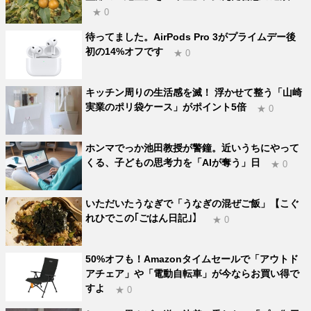
★ 0
待ってました。AirPods Pro 3がプライムデー後
初の14%オフです
★ 0
キッチン周りの生活感を滅！ 浮かせて整う「山崎
実業のポリ袋ケース」がポイント5倍
★ 0
ホンマでっか池田教授が警鐘。近いうちにやって
くる、子どもの思考力を「AIが奪う」日
★ 0
いただいたうなぎで「うなぎの混ぜご飯」【こぐ
れひでこの｢ごはん日記｣】
★ 0
50%オフも！Amazonタイムセールで「アウトド
アチェア」や「電動自転車」が今ならお買い得で
すよ
★ 0