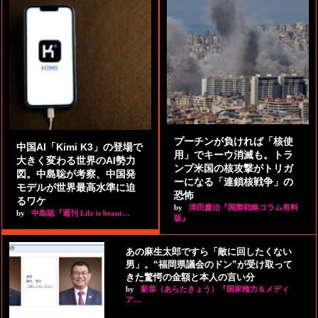
プーチンが負ければ「核使
中国AI「Kimi K3」の登場で
用」でキーウ消滅も。トラ
大きく変わる世界のAI勢力
ンプ米国の核攻撃がトリガ
図。中島聡が考察、中国発
ーになる「連鎖核戦争」の
モデルが世界最高水準に迫
恐怖
るワケ
by
津田慶治『国際戦略コラム有料
by
中島聡『週刊 Life is beaut…
版』
あの麻生太郎ですら「敵に回したくない
男」。“福岡県議会のドン”が受け取って
きた驚愕の金額と本人の言い分
by
新恭（あらたきょう）『国家権力＆メディ
ア…