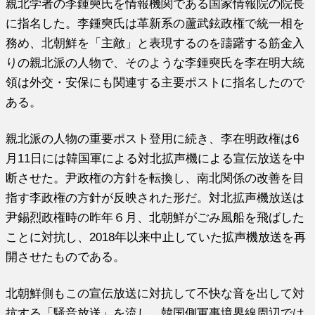
親北学者の李鍾奭氏を情報機関である国家情報院の院長
に指名した。李鍾奭氏は革新系の蘆武鉉政権で統一相を
務め、北朝鮮を「主敵」と表現するのを躊躇する筋金入
りの親北派の人物で、そのような李鍾奭氏を李在明大統
領は外交・安保にも関連する主要ポストに指名したので
ある。
親北派の人物の重要ポスト登用に続き、李在明政権は6
月11日には韓国軍による対北拡声機による宣伝放送を中
断させた。尹政権の方針を転換し、南北関係の改善を目
指す李政権の方針が反映された形だ。対北拡声機放送は
尹錫烈政権時の昨年６月、北朝鮮がごみ風船を飛ばした
ことに対抗し、2018年以来中止していた拡声機放送を再
開させたものである。
北朝鮮側もこの宣伝放送に対抗して不快な音を出して対
抗する「騒音放送」を流し、韓国側軍事境界線周辺では