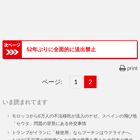
52年ぶりに全面的に送出禁止
print
ページ:
固
1
固
2
,
定
定
いま読まれてます
ペ
ペ
モロッコから6万人の不法移民が流入のナゼ。スペインの飛び地
ー
ー
「セウタ」問題の背景にある外交事情
ジ
ジ
トランプがイランに「核使用」ならプーチンはウクライナへ。
もはや“不可避の核戦争”とその後の世界を救うため日本が進め