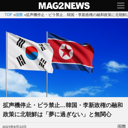
TOP
»
国際
»
拡声機停止・ビラ禁止…韓国・李新政権の融和政策に北朝鮮
拡声機停止・ビラ禁止…韓国・李新政権の融和
政策に北朝鮮は「夢に過ぎない」と無関心
投
国際
2025年8月22日