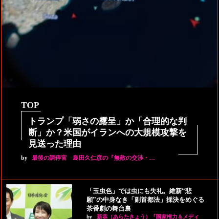
TOP
トランプ「弱さの露呈」か「合理的な判
断」か？米国がイランへの大規模攻撃を
見送った理由
by
最後の調停官 島田久仁彦の『無敵の交渉・…
「玉虫色」では虫にも失礼。維新“悲
願”の中身なき「副首都法」採決をめぐる
茶番劇の舞台裏
by
新恭（あらたきょう）『国家権力＆メディ