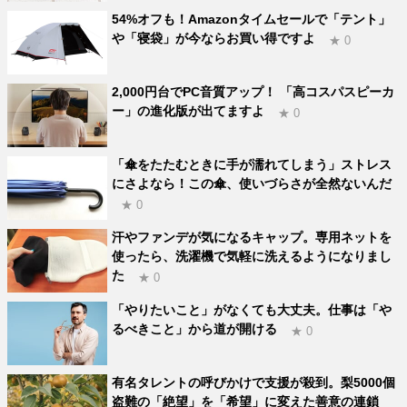
54%オフも！Amazonタイムセールで「テント」
や「寝袋」が今ならお買い得ですよ
★ 0
2,000円台でPC音質アップ！ 「高コスパスピーカ
ー」の進化版が出てますよ
★ 0
「傘をたたむときに手が濡れてしまう」ストレス
にさよなら！この傘、使いづらさが全然ないんだ
★ 0
汗やファンデが気になるキャップ。専用ネットを
使ったら、洗濯機で気軽に洗えるようになりまし
た
★ 0
「やりたいこと」がなくても大丈夫。仕事は「や
るべきこと」から道が開ける
★ 0
有名タレントの呼びかけで支援が殺到。梨5000個
盗難の「絶望」を「希望」に変えた善意の連鎖