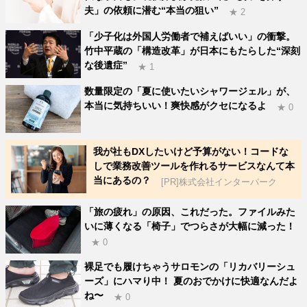
夫」の依頼に潜む“本当の狙い”
★ 2
「少子化は外国人労働者で補えばいい」の衝撃。
竹中平蔵の「構造改革」が日本にもたらした“深刻
な後遺症”
★ 1
数量限定の「夏に使いたいシャワージェル」が、
本当に気持ちいい！爽快感がクセになるよ
★ 0
我が社もDXしたいけど予算がない！コードな
しで業務改善ツールを作れるサービスなんて本
当にあるの？
[PR]株式会社インターパーク
「旅の疲れ」の原因、これだった。ファイルみた
いに薄くなる「椅子」でつらさが大幅に減った！
★ 0
裸足でも履けちゃうサロモンの「リカバリーシュ
ーズ」にハマり中！ 夏のおでかけに快適なんだよ
ね〜
★ 0