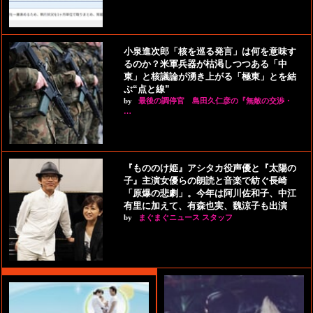
小泉進次郎「核を巡る発言」は何を意味す
るのか？米軍兵器が枯渇しつつある「中
東」と核議論が湧き上がる「極東」とを結
ぶ“点と線”
by
最後の調停官 島田久仁彦の『無敵の交渉・
…
『もののけ姫』アシタカ役声優と『太陽の
子』主演女優らの朗読と音楽で紡ぐ長崎
「原爆の悲劇」。今年は阿川佐和子、中江
有里に加えて、有森也実、魏涼子も出演
by
まぐまぐニュース スタッフ