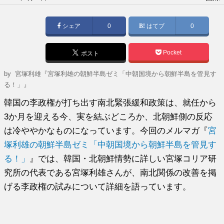
稿
日:
シェア
0
はてブ
0
Pocket
ポスト
by
宮塚利雄『宮塚利雄の朝鮮半島ゼミ「中朝国境から朝鮮半島を管見す
る！」』
韓国の李政権が打ち出す南北緊張緩和政策は、就任から
3か月を迎える今、実を結ぶどころか、北朝鮮側の反応
は冷ややかなものになっています。今回のメルマガ『
宮
塚利雄の朝鮮半島ゼミ「中朝国境から朝鮮半島を管見す
る！」
』では、韓国・北朝鮮情勢に詳しい宮塚コリア研
究所の代表である宮塚利雄さんが、南北関係の改善を掲
げる李政権の試みについて詳細を語っています。