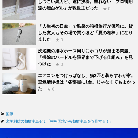
しつこい黒カビ、遂に決着。垂れない「プロ御用
達の漂白ゲル」が救世主だった
★ 0
「人生初の日傘」で酷暑の箱根旅行が優雅に。貸
した友人もその場で買うほど「夏の相棒」になり
ました
★ 0
洗濯機の排水ホース周りにホコリが溜まる問題。
「掃除のハードルを限界まで下げる仕組み」を見
つけた
★ 0
エアコンをつけっぱなし、猫2匹と暮らすわが家。
空気清浄機は「各部屋に1台」じゃなくてもよかっ
た
★ 0
カ
国際
テ
タ
宮塚利雄の朝鮮半島ゼミ「中朝国境から朝鮮半島を管見する！」
ゴ
グ
リ
ー