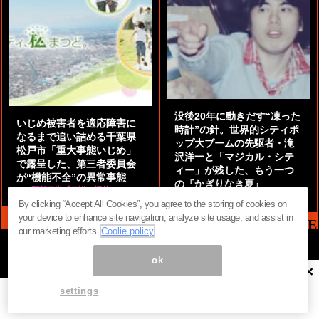
没後20年に動きだす“凍った
いじめ被害者を適応障害に
時計”の針。世界的シティポ
なるまで追い詰める千葉県
ップ大ブームの先駆者・滝
松戸市「重大事態いじめ」
沢洋一と「マジカル・シテ
で露呈した、第三者委員会
ィー」が残した、もう一つ
が“機能不全”の異常事態
の『かぎりなき夏』
by
阿部泰尚『伝説の探偵』
by
都鳥 流星
By clicking “Accept All Cookies”, you agree to the storing of cookies on
your device to enhance site navigation, analyze site usage, and assist in
MAG2 NEWS HEADLINE
our marketing efforts.
Coolie policy
ok
×
ページ内の商標は全て商標権者に属します。無断転載を禁じます。 ©
まぐまぐ！
settings