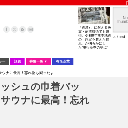
「震度7」に耐える免
震・耐震技術でも破
損。令和8年熊本地震
ス！test
の「想定を超えた揺
れ」が明らかにし
た“現行基準の弱点”
ャー
話題
特集一覧 ▼
有名企業
サウナに最高！忘れ物も減ったよ
メッシュの巾着バッ
・サウナに最高！忘れ