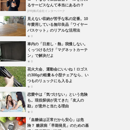
るサービスなんて本当にあるの？
[PR]株式会社インターパーク
見えない収納が苦手な私の定番。10
年愛用している無印良品「ワイヤー
バスケット」のリアルな活用法
★ 0
車内の「日差し・熱」我慢しない。
くっつけるだけ「マグネットカーテ
ン」で解決だよ
★ 0
花火大会、運動会にいいね！ロゴス
の300gの軽量＆小型チェアなら、い
つものリュックにも入るよ
★ 0
恋愛中は「気づけない」という危険
も。現役探偵が見てきた「友人の
勘」が意外と当たる理由
★ 0
「血糖値は正常だから安心」は危
険？ 糖尿病「早期発見」のための基