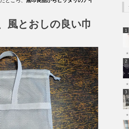
たところ、
無印良品からピッタリのアイ
、風とおしの良い巾
★
★
★