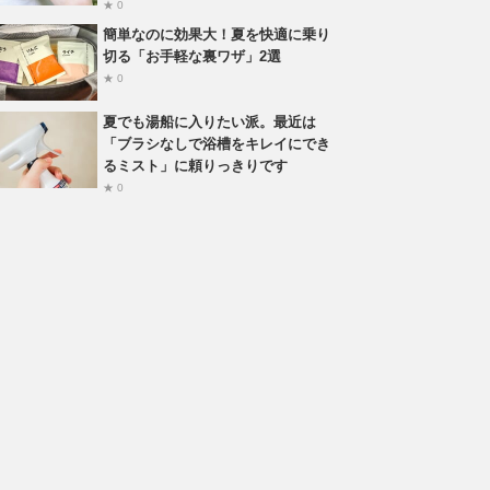
★ 0
簡単なのに効果大！夏を快適に乗り
切る「お手軽な裏ワザ」2選
★ 0
夏でも湯船に入りたい派。最近は
「ブラシなしで浴槽をキレイにでき
るミスト」に頼りっきりです
★ 0