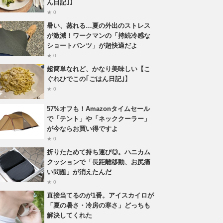
ん日記｣】
★ 0
暑い、蒸れる…夏の外出のストレス
が激減！ワークマンの「持続冷感な
ショートパンツ」が超快適だよ
★ 0
超簡単なれど、かなり美味しい【こ
ぐれひでこの｢ごはん日記｣】
★ 0
57%オフも！Amazonタイムセール
で「テント」や「ネッククーラー」
が今ならお買い得ですよ
★ 0
折りたためて持ち運び◎。ハニカム
クッションで「長距離移動、お尻痛
い問題」が消えたんだ
★ 0
直接当てるのが1番。アイスカイロが
「夏の暑さ・冷房の寒さ」どっちも
解決してくれた