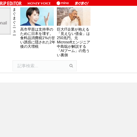
ま
ぐ
ま
ぐ
ニ
高市早苗は支持率の
巨大IT企業が抱える
ュ
ために日本を壊す。
「見えない借金」は
ー
食料品消費税1%の甘
250兆円。元
い誘惑に隠された2年
Microsoftエンジニア
後の大増税
中島聡が解説する
「AIブーム」の危う
い裏側