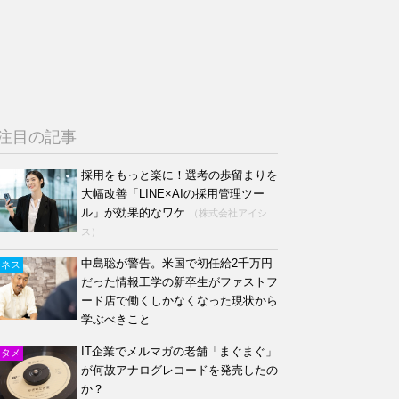
注目の記事
採用をもっと楽に！選考の歩留まりを
大幅改善「LINE×AIの採用管理ツー
ル」が効果的なワケ
（株式会社アイシ
ス）
中島聡が警告。米国で初任給2千万円
ジネス
だった情報工学の新卒生がファストフ
ード店で働くしかなくなった現状から
学ぶべきこと
IT企業でメルマガの老舗「まぐまぐ」
ンタメ
が何故アナログレコードを発売したの
か？