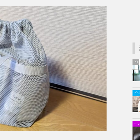
PR
ビ
エ