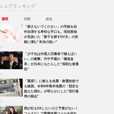
シェアランキング
週間
月間
総合
「探さないでください」の手紙を自
作自演する卑怯な手口も。現役探偵
が見抜いた「妻子を探すDV夫」の依
頼に潜む“本当の狙い”
 2
「少子化は外国人労働者で補えばい
い」の衝撃。竹中平蔵の「構造改
革」が日本にもたらした“深刻な後遺
症”
 1
「震度7」に耐える免震・耐震技術で
も破損。令和8年熊本地震の「想定を
超えた揺れ」が明らかにした“現行基
準の弱点”
 1
我が社もDXしたいけど予算がない！
コードなしで業務改善ツールを作れ