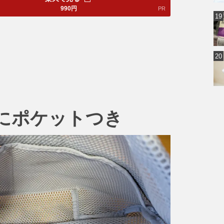
990
円
PR
にポケットつき