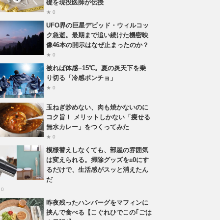
礎を現役医師が伝授
★ 0
UFO界の巨星デビッド・ウィルコッ
ク急逝。最期まで追い続けた機密映
像46本の開示はなぜ止まったのか？
★ 0
被れば体感−15℃。夏の炎天下を乗
り切る「冷感ポンチョ」
★ 0
玉ねぎ炒めない、肉も焼かないのに
コク旨！ メリットしかない「痩せる
無水カレー」をつくってみた
★ 0
模様替えしなくても、部屋の雰囲気
は変えられる。掃除グッズを±0にす
るだけで、生活感がスッと消えたん
だ
 0
昨夜残ったハンバーグをマフィンに
挟んで食べる【こぐれひでこの｢ごは