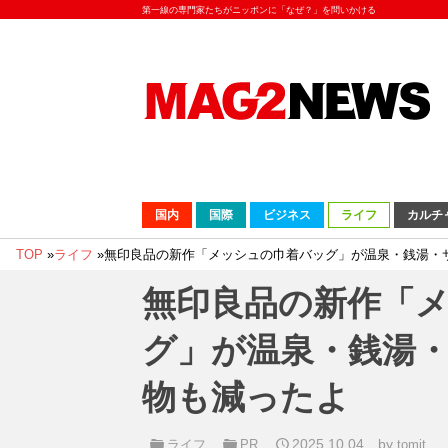
第一線の専門家たちがニッポンに「なぜ？」を問いかける
国内
国際
ビジネス
ライフ
カルチ
TOP
»
ライフ
»
無印良品の新作「メッシュの巾着バッグ」が温泉・銭湯・
無印良品の新作「
グ」が温泉・銭湯
物も減ったよ
2025.10.04
by
ライフ
PR
tomit