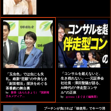
「コンサルを超えないと、
「玉虫色」では虫にも失
生き残れない」──元証券会
礼。維新“悲願”の中身なき
社社長・澤田聖陽が語る、
「副首都法」採決をめぐる
AI時代の"伴走型コンサ
茶番劇の舞台裏
ル"の正体
by
新恭（あらたきょう）『国家権
力＆メディア…
by
gyouza（まぐまぐ編集部）
プーチンが負ければ「核使用」でキーウ消