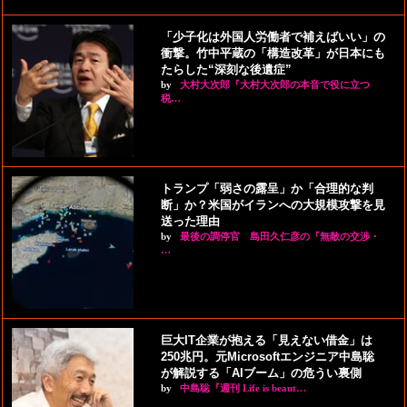
「少子化は外国人労働者で補えばいい」の
衝撃。竹中平蔵の「構造改革」が日本にも
たらした“深刻な後遺症”
by
大村大次郎『大村大次郎の本音で役に立つ
税…
トランプ「弱さの露呈」か「合理的な判
断」か？米国がイランへの大規模攻撃を見
送った理由
by
最後の調停官 島田久仁彦の『無敵の交渉・
…
巨大IT企業が抱える「見えない借金」は
250兆円。元Microsoftエンジニア中島聡
が解説する「AIブーム」の危うい裏側
by
中島聡『週刊 Life is beaut…