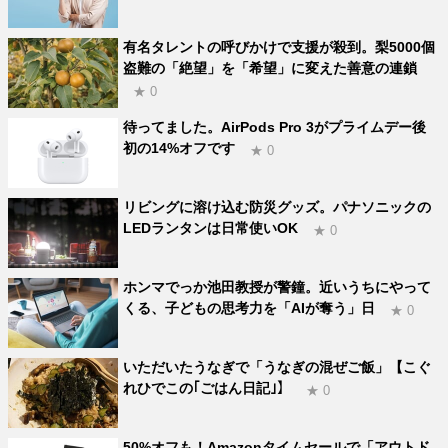
有名タレントの呼びかけで支援が殺到。梨5000個
盗難の「絶望」を「希望」に変えた善意の連鎖
★ 0
待ってました。AirPods Pro 3がプライムデー後
初の14%オフです
★ 0
リビングに溶け込む防災グッズ。パナソニックの
LEDランタンは日常使いOK
★ 0
ホンマでっか池田教授が警鐘。近いうちにやって
くる、子どもの思考力を「AIが奪う」日
★ 0
いただいたうなぎで「うなぎの混ぜご飯」【こぐ
れひでこの｢ごはん日記｣】
★ 0
50%オフも！Amazonタイムセールで「アウトド