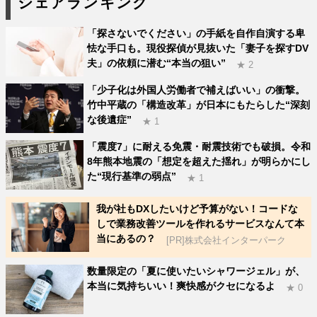
シェアランキング
「探さないでください」の手紙を自作自演する卑
怯な手口も。現役探偵が見抜いた「妻子を探すDV
夫」の依頼に潜む“本当の狙い”
★ 2
「少子化は外国人労働者で補えばいい」の衝撃。
竹中平蔵の「構造改革」が日本にもたらした“深刻
な後遺症”
★ 1
「震度7」に耐える免震・耐震技術でも破損。令和
8年熊本地震の「想定を超えた揺れ」が明らかにし
た“現行基準の弱点”
★ 1
我が社もDXしたいけど予算がない！コードな
しで業務改善ツールを作れるサービスなんて本
当にあるの？
[PR]株式会社インターパーク
数量限定の「夏に使いたいシャワージェル」が、
本当に気持ちいい！爽快感がクセになるよ
★ 0