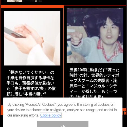
没後20年に動きだす“凍った
「探さないでください」の
時計”の針。世界的シティポ
手紙を自作自演する卑怯な
ップ大ブームの先駆者・滝
手口も。現役探偵が見抜い
沢洋一と「マジカル・シテ
た「妻子を探すDV夫」の依
ィー」が残した、もう一つ
頼に潜む“本当の狙い”
の『かぎりなき夏』
by
阿部泰尚『伝説の探偵』
by
都鳥 流星
By clicking “Accept All Cookies”, you agree to the storing of cookies on
your device to enhance site navigation, analyze site usage, and assist in
MAG2 NEWS HEADLINE
our marketing efforts.
Coolie policy
ok