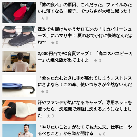
「旅の疲れ」の原因、これだった。ファイルみた
いに薄くなる「椅子」でつらさが大幅に減った！
★ 0
裸足でも履けちゃうサロモンの「リカバリーシュ
ーズ」にハマり中！ 夏のおでかけに快適なんだよ
ね〜
★ 0
2,000円台でPC音質アップ！ 「高コスパスピーカ
ー」の進化版が出てますよ
★ 0
「傘をたたむときに手が濡れてしまう」ストレス
にさよなら！この傘、使いづらさが全然ないんだ
★ 0
汗やファンデが気になるキャップ。専用ネットを
使ったら、洗濯機で気軽に洗えるようになりまし
た
★ 0
「やりたいこと」がなくても大丈夫。仕事は「や
るべきこと」から道が開ける
★ 0