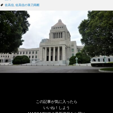
テ
タ
佐高信
,
佐高信の筆刀両断
ゴ
グ
リ
ー
この記事が気に入ったら
いいね！しよう