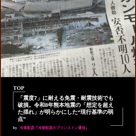
TOP
「震度7」に耐える免震・耐震技術でも
破損。令和8年熊本地震の「想定を超え
た揺れ」が明らかにした“現行基準の弱
点”
by
冷泉彰彦『冷泉彰彦のプリンストン通信』