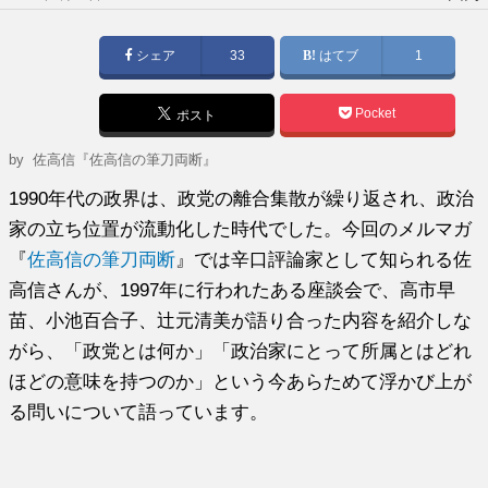
稿
日:
シェア
33
はてブ
1
Pocket
ポスト
by
佐高信『佐高信の筆刀両断』
1990年代の政界は、政党の離合集散が繰り返され、政治
家の立ち位置が流動化した時代でした。今回のメルマガ
『
佐高信の筆刀両断
』では辛口評論家として知られる佐
高信さんが、1997年に行われたある座談会で、高市早
苗、小池百合子、辻元清美が語り合った内容を紹介しな
がら、「政党とは何か」「政治家にとって所属とはどれ
ほどの意味を持つのか」という今あらためて浮かび上が
る問いについて語っています。