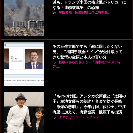
滅も。トランプ米国の核攻撃がトリガーに
なる「連鎖核戦争」の恐怖
by
津田慶治『国際戦略コラム有料版』
あの麻生太郎ですら「敵に回したくない
男」。“福岡県議会のドン”が受け取って
きた驚愕の金額と本人の言い分
by
新恭（あらたきょう）『国家権力＆メディ
ア…
『もののけ姫』アシタカ役声優と『太陽の
子』主演女優らの朗読と音楽で紡ぐ長崎
「原爆の悲劇」。今年は阿川佐和子、中江
有里に加えて、有森也実、魏涼子も出演
by
まぐまぐニュース スタッフ