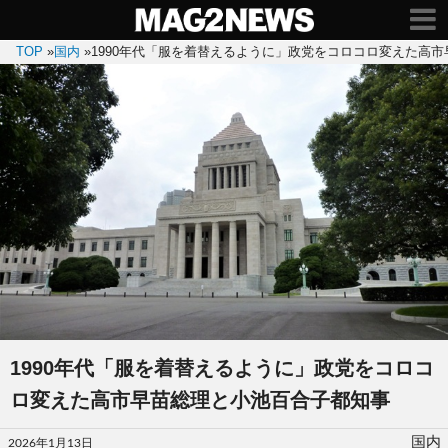
TOP
»
国内
»
1990年代「服を着替えるように」政党をコロコロ変えた高
1990年代「服を着替えるように」政党をコロコ
ロ変えた高市早苗総理と小池百合子都知事
投
国内
2026年1月13日