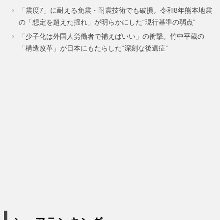
「震度7」に耐える免震・耐震技術でも破損。令和8年熊本地震
の「想定を超えた揺れ」が明らかにした“現行基準の弱点”
「少子化は外国人労働者で補えばいい」の衝撃。竹中平蔵の
「構造改革」が日本にもたらした“深刻な後遺症”