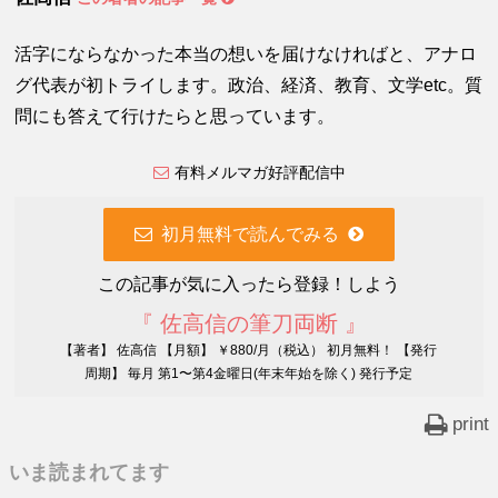
活字にならなかった本当の想いを届けなければと、アナロ
グ代表が初トライします。政治、経済、教育、文学etc。質
問にも答えて行けたらと思っています。
有料メルマガ好評配信中
初月無料で読んでみる
この記事が気に入ったら登録！しよう
『 佐高信の筆刀両断 』
【著者】 佐高信 【月額】 ￥880/月（税込） 初月無料！ 【発行
周期】 毎月 第1〜第4金曜日(年末年始を除く) 発行予定
print
いま読まれてます