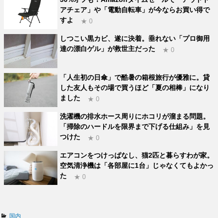
アチェア」や「電動自転車」が今ならお買い得で
すよ
★ 0
しつこい黒カビ、遂に決着。垂れない「プロ御用
達の漂白ゲル」が救世主だった
★ 0
「人生初の日傘」で酷暑の箱根旅行が優雅に。貸
した友人もその場で買うほど「夏の相棒」になり
ました
★ 0
洗濯機の排水ホース周りにホコリが溜まる問題。
「掃除のハードルを限界まで下げる仕組み」を見
つけた
★ 0
エアコンをつけっぱなし、猫2匹と暮らすわが家。
空気清浄機は「各部屋に1台」じゃなくてもよかっ
た
★ 0
カ
国内