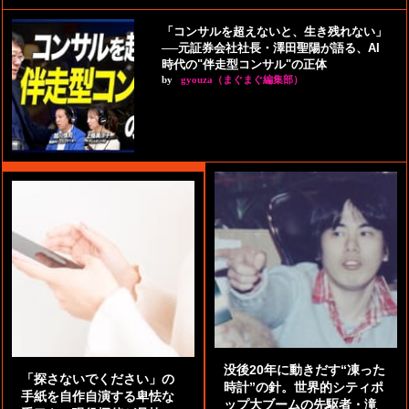
「コンサルを超えないと、生き残れない」
──元証券会社社長・澤田聖陽が語る、AI
時代の"伴走型コンサル"の正体
by
gyouza（まぐまぐ編集部）
没後20年に動きだす“凍った
「探さないでください」の
時計”の針。世界的シティポ
手紙を自作自演する卑怯な
ップ大ブームの先駆者・滝