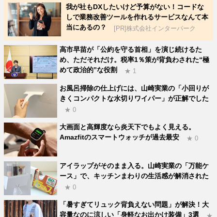
我が社もDXしたいけど予算がない！コードな
しで業務改善ツールを作れるサービスなんて本
当にあるの？
[PR]株式会社インターパーク
高市早苗が「公約を守る首相」を演じ続けるた
め、ただそれだけ。税率1％策が背負わされた“極
めて政治的”な役割
★ 1
お風呂掃除の仕上げには、山崎実業の「小回りが
きくコンパクトな水切りワイパー」が正解でした
★ 0
大画面と高輝度なら炎天下でもよく見える。
Amazfitのスマートウォッチが過去最安
★ 0
アイラップがそのまま入る。山崎実業の「万能ケ
ース」で、キッチンまわりの生活感が解消された
★ 0
「暑すぎてリュック背負えない問題」が解決！大
容量なのに涼しい「身軽なお出かけ装備」3選
★