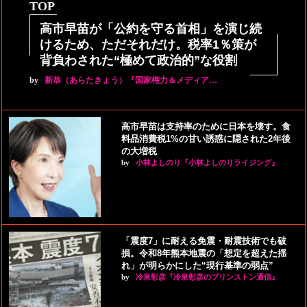
TOP
高市早苗が「公約を守る首相」を演じ続
けるため、ただそれだけ。税率1％策が
背負わされた“極めて政治的”な役割
by
新恭（あらたきょう）『国家権力＆メディア…
高市早苗は支持率のために日本を壊す。食
料品消費税1%の甘い誘惑に隠された2年後
の大増税
by
小林よしのり『小林よしのりライジング』
「震度7」に耐える免震・耐震技術でも破
損。令和8年熊本地震の「想定を超えた揺
れ」が明らかにした“現行基準の弱点”
by
冷泉彰彦『冷泉彰彦のプリンストン通信』