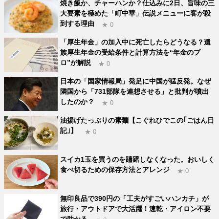
焼き飯か、チャーハンか？仕込みに2日、旨味の三
大要素を極めた「町中華」伝説メニューに客が殺
到する理由
★ 0
「厚生年金」の加入中に死亡したらどうなる？遺
族厚生年金の受給条件と計算方法を“年金のプ
ロ”が解説
★ 0
日本の「国家情報局」発足に中国が猛反発。なぜ
隣国から「731部隊を連想させる」と批判が噴出
したのか？
★ 0
油揚げたっぷりの素麺【こぐれひでこの｢ごはん日
記｣】
★ 0
スイカ1玉を買うのを躊躇しなくなった。おいしく
食べ切るための保存方法とアレンジ
★ 0
無印良品で390円の「工夫がすごいハンカチ」が
旅行・アウトドアで大活躍！速乾・アイロン不要