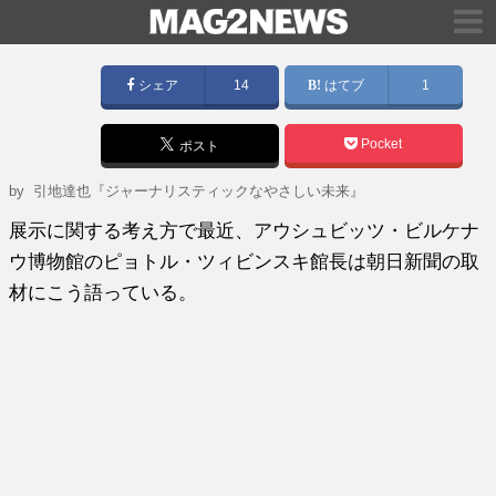
シェア
14
はてブ
1
Pocket
ポスト
by
引地達也『ジャーナリスティックなやさしい未来』
展示に関する考え方で最近、アウシュビッツ・ビルケナ
ウ博物館のピョトル・ツィビンスキ館長は朝日新聞の取
材にこう語っている。