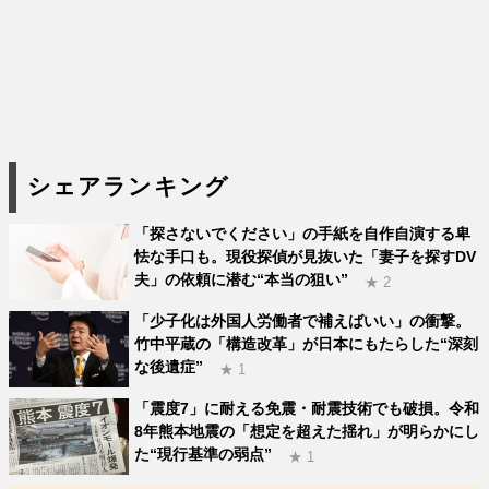
シェアランキング
「探さないでください」の手紙を自作自演する卑
怯な手口も。現役探偵が見抜いた「妻子を探すDV
夫」の依頼に潜む“本当の狙い”
★ 2
「少子化は外国人労働者で補えばいい」の衝撃。
竹中平蔵の「構造改革」が日本にもたらした“深刻
な後遺症”
★ 1
「震度7」に耐える免震・耐震技術でも破損。令和
8年熊本地震の「想定を超えた揺れ」が明らかにし
た“現行基準の弱点”
★ 1