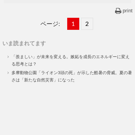
print
ページ:
固
1
固
2
,
定
定
いま読まれてます
ペ
ペ
「羨ましい」が未来を変える。嫉妬を成長のエネルギーに変え
ー
ー
る思考とは？
ジ
ジ
多摩動物公園「ライオン3頭の死」が示した酷暑の脅威。夏の暑
さは「新たな自然災害」になった