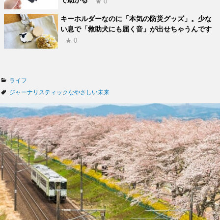
で助かる
★ 0
キーホルダーなのに「本気の防災グッズ」。少な
い息で「救助犬にも届く音」が出せちゃうんです
★ 0
カ
ライフ
テ
タ
ジャーナリスティックなやさしい未来
ゴ
グ
リ
ー