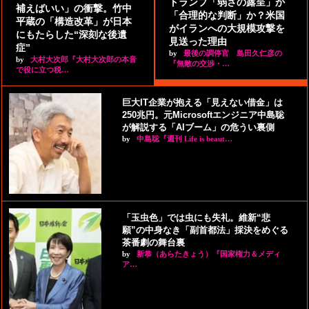
トランプ「弱さの露呈」か
補えばいい」の衝撃。竹中
「合理的な判断」か？米国
平蔵の「構造改革」が日本
がイランへの大規模攻撃を
にもたらした“深刻な後遺
見送った理由
症”
by
最後の調停官 島田久仁彦の
by
大村大次郎『大村大次郎の本音
『無敵の交渉・…
で役に立つ税…
巨大IT企業が抱える「見えない借金」は
250兆円。元Microsoftエンジニア中島聡
が解説する「AIブーム」の危うい裏側
by
中島聡『週刊 Life is beaut…
「玉虫色」では虫にも失礼。維新“悲
願”の中身なき「副首都法」採決をめぐる
茶番劇の舞台裏
by
新恭（あらたきょう）『国家権力＆メディ
ア…