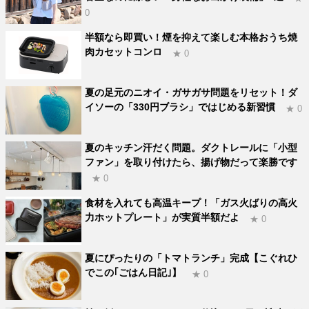
0
半額なら即買い！煙を抑えて楽しむ本格おうち焼
肉カセットコンロ
★ 0
夏の足元のニオイ・ガサガサ問題をリセット！ダ
イソーの「330円ブラシ」ではじめる新習慣
★ 0
夏のキッチン汗だく問題。ダクトレールに「小型
ファン」を取り付けたら、揚げ物だって楽勝です
★ 0
食材を入れても高温キープ！「ガス火ばりの高火
力ホットプレート」が実質半額だよ
★ 0
夏にぴったりの「トマトランチ」完成【こぐれひ
でこの｢ごはん日記｣】
★ 0