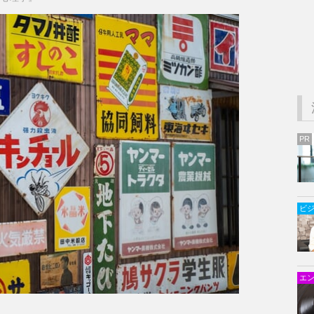
PR
ビ
エ