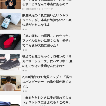
るサービスなんて本当にあるの？
[PR]株式会社インターパーク
数量限定の「夏に使いたいシャワー
ジェル」が、本当に気持ちいい！爽
快感がクセになるよ
★ 0
「旅の疲れ」の原因、これだった。
ファイルみたいに薄くなる「椅子」
でつらさが大幅に減った！
★ 0
裸足でも履けちゃうサロモンの「リ
カバリーシューズ」にハマり中！ 夏
のおでかけに快適なんだよね〜
★ 0
2,000円台でPC音質アップ！ 「高コ
スパスピーカー」の進化版が出てま
すよ
★ 0
「傘をたたむときに手が濡れてしま
う」ストレスにさよなら！この傘、