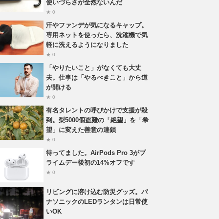
使いづらさが全然ないんだ
★ 0
汗やファンデが気になるキャップ。
専用ネットを使ったら、洗濯機で気
軽に洗えるようになりました
★ 0
「やりたいこと」がなくても大丈
夫。仕事は「やるべきこと」から道
が開ける
★ 0
有名タレントの呼びかけで支援が殺
到。梨5000個盗難の「絶望」を「希
望」に変えた善意の連鎖
★ 0
待ってました。AirPods Pro 3がプ
ライムデー後初の14%オフです
★ 0
リビングに溶け込む防災グッズ。パ
ナソニックのLEDランタンは日常使
いOK