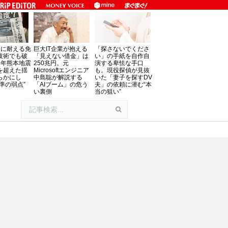
」に耐える免
巨大IT企業が抱える
「探さないでくださ
技術でも破
「見えない借金」は
い」の手紙を自作自
8年熊本地震
250兆円。元
演する卑怯な手口
を超えた揺
Microsoftエンジニア
も。現役探偵が見抜
らかにし
中島聡が解説する
いた「妻子を探すDV
準の弱点”
「AIブーム」の危う
夫」の依頼に潜む“本
い裏側
当の狙い”