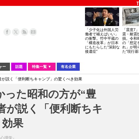
「少子化は外国人労
「震度7
働者で補えばいい」
震・耐震
の衝撃。竹中平蔵の
損。令和
「構造改革」が日本
の「想定
にもたらした“深刻な
れ」が明
後遺症”
た“現行基
ャー
話題
特集一覧 ▼
有名企業
学者が説く「便利断ちキャンプ」の驚くべき効果
なかった昭和の方が“豊
者が説く「便利断ちキ
き効果
楽心理学』