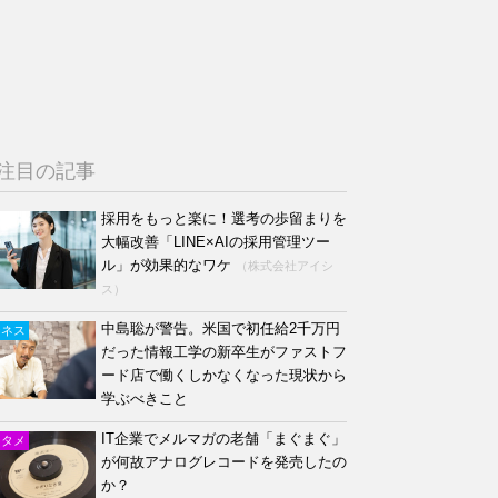
注目の記事
採用をもっと楽に！選考の歩留まりを
大幅改善「LINE×AIの採用管理ツー
ル」が効果的なワケ
（株式会社アイシ
ス）
中島聡が警告。米国で初任給2千万円
ジネス
だった情報工学の新卒生がファストフ
ード店で働くしかなくなった現状から
学ぶべきこと
IT企業でメルマガの老舗「まぐまぐ」
ンタメ
が何故アナログレコードを発売したの
か？