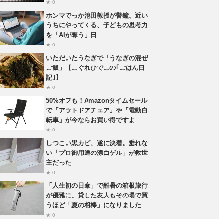
★ 0
ホンマでっか池田教授が警鐘。近い
うちにやってくる、子どもの思考力
を「AIが奪う」日
★ 0
いただいたうなぎで「うなぎの混ぜ
ご飯」【こぐれひでこの｢ごはん日
記｣】
★ 0
50%オフも！Amazonタイムセール
で「アウトドアチェア」や「電動自
転車」が今ならお買い得ですよ
★ 0
しつこい黒カビ、遂に決着。垂れな
い「プロ御用達の漂白ゲル」が救世
主だった
★ 0
「人生初の日傘」で酷暑の箱根旅行
が優雅に。貸した友人もその場で買
うほど「夏の相棒」になりました
★ 0