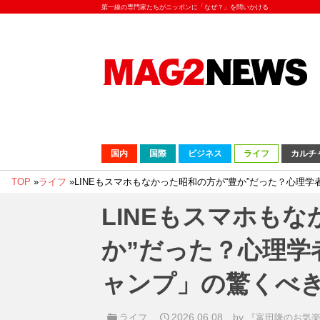
第一線の専門家たちがニッポンに「なぜ？」を問いかける
国内
国際
ビジネス
ライフ
カルチ
TOP
»
ライフ
»
LINEもスマホもなかった昭和の方が“豊か”だった？心理
LINEもスマホも
か”だった？心理学
ャンプ」の驚くべ
2026.06.08
by
ライフ
『富田隆のお気