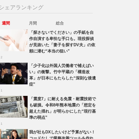
シェアランキング
週間
月間
総合
「探さないでください」の手紙を自
作自演する卑怯な手口も。現役探偵
が見抜いた「妻子を探すDV夫」の依
頼に潜む“本当の狙い”
 2
「少子化は外国人労働者で補えばい
い」の衝撃。竹中平蔵の「構造改
革」が日本にもたらした“深刻な後遺
症”
 1
「震度7」に耐える免震・耐震技術で
も破損。令和8年熊本地震の「想定を
超えた揺れ」が明らかにした“現行基
準の弱点”
 1
我が社もDXしたいけど予算がない！
コードなしで業務改善ツールを作れ