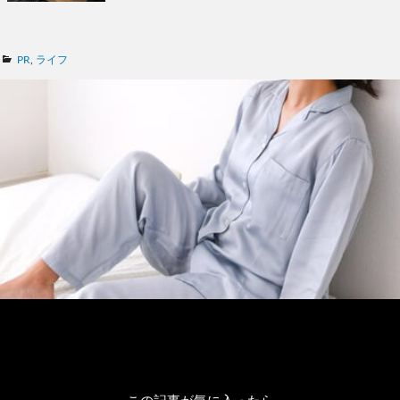
カ
PR
,
ライフ
テ
ゴ
リ
ー