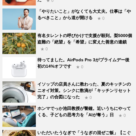
★ 0
「やりたいこと」がなくても大丈夫。仕事は「や
るべきこと」から道が開ける
★ 0
有名タレントの呼びかけで支援が殺到。梨5000個
盗難の「絶望」を「希望」に変えた善意の連鎖
★ 0
待ってました。AirPods Pro 3がプライムデー後
初の14%オフです
★ 0
イソップの店員さんに教わった、夏のキッチンの
ニオイ対策。シンクに数滴が「キッチンリセット
完了」の合図になった
★ 0
ホンマでっか池田教授が警鐘。近いうちにやって
くる、子どもの思考力を「AIが奪う」日
★ 0
いただいたうなぎで「うなぎの混ぜご飯」【こぐ