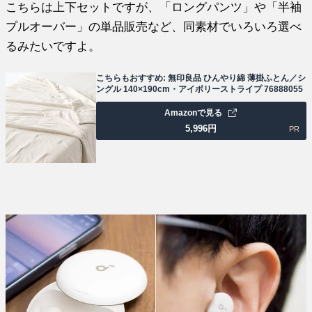
こちらは上下セットですが、「ロングパンツ」や「半袖
プルオーバー」の単品販売など、同素材でいろいろ選べ
るみたいですよ。
こちらもおすすめ: 無印良品 ひんやり綿 薄掛ふとん／シ
ングル 140×190cm・アイボリーストライプ 76888055
Amazonで見る
5,996
円
PR