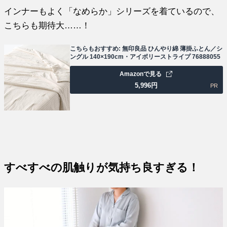
インナーもよく「なめらか」シリーズを着ているので、
こちらも期待大……！
こちらもおすすめ: 無印良品 ひんやり綿 薄掛ふとん／シ
ングル 140×190cm・アイボリーストライプ 76888055
Amazonで見る
5,996
円
PR
すべすべの肌触りが気持ち良すぎる！