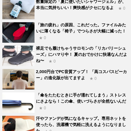
数量限定の「夏に使いたいシャワージェル」が、
本当に気持ちいい！爽快感がクセになるよ
★ 0
「旅の疲れ」の原因、これだった。ファイルみた
いに薄くなる「椅子」でつらさが大幅に減った！
★ 0
裸足でも履けちゃうサロモンの「リカバリーシュ
ーズ」にハマり中！ 夏のおでかけに快適なんだよ
ね〜
★ 0
2,000円台でPC音質アップ！ 「高コスパスピーカ
ー」の進化版が出てますよ
★ 0
「傘をたたむときに手が濡れてしまう」ストレス
にさよなら！この傘、使いづらさが全然ないんだ
★ 0
汗やファンデが気になるキャップ。専用ネットを
使ったら、洗濯機で気軽に洗えるようになりまし
た