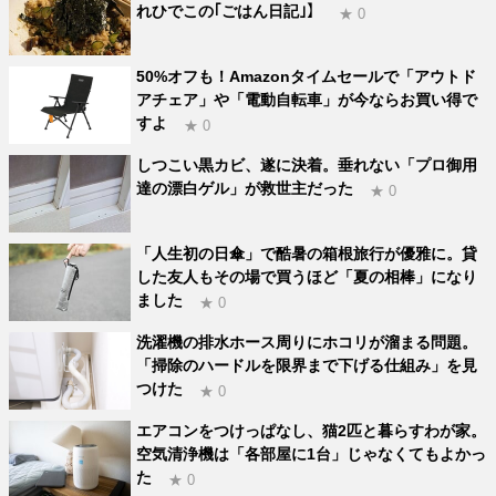
れひでこの｢ごはん日記｣】
★ 0
50%オフも！Amazonタイムセールで「アウトド
アチェア」や「電動自転車」が今ならお買い得で
すよ
★ 0
しつこい黒カビ、遂に決着。垂れない「プロ御用
達の漂白ゲル」が救世主だった
★ 0
「人生初の日傘」で酷暑の箱根旅行が優雅に。貸
した友人もその場で買うほど「夏の相棒」になり
ました
★ 0
洗濯機の排水ホース周りにホコリが溜まる問題。
「掃除のハードルを限界まで下げる仕組み」を見
つけた
★ 0
エアコンをつけっぱなし、猫2匹と暮らすわが家。
空気清浄機は「各部屋に1台」じゃなくてもよかっ
た
★ 0