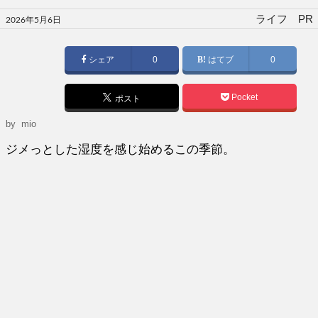
投
ライフ PR
2026年5月6日
稿
日:
シェア
0
はてブ
0
Pocket
ポスト
by
mio
ジメっとした湿度を感じ始めるこの季節。