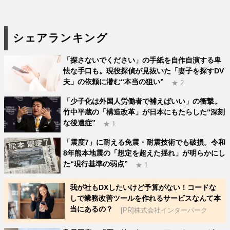
シェアランキング
「探さないでください」の手紙を自作自演する卑
怯な手口も。現役探偵が見抜いた「妻子を探すDV
夫」の依頼に潜む“本当の狙い”
★ 2
「少子化は外国人労働者で補えばいい」の衝撃。
竹中平蔵の「構造改革」が日本にもたらした“深刻
な後遺症”
★ 1
「震度7」に耐える免震・耐震技術でも破損。令和
8年熊本地震の「想定を超えた揺れ」が明らかにし
た“現行基準の弱点”
★ 1
我が社もDXしたいけど予算がない！コードな
しで業務改善ツールを作れるサービスなんて本
当にあるの？
[PR]株式会社インターパーク