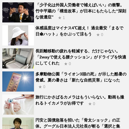
「少子化は外国人労働者で補えばいい」の衝撃。
竹中平蔵の「構造改革」が日本にもたらした“深刻
な後遺症”
★ 1
体感温度はマイナス4℃超え！ 過去最安「まるで
日傘ハット」をかぶって涼もう
★ 0
長距離移動の疲れを軽減する、だけじゃない。
「2wayで使える腰クッション」がドライブを快適
にしてくれた
★ 0
多摩動物公園「ライオン3頭の死」が示した酷暑の
脅威。夏の暑さは「新たな自然災害」になった
★ 0
旅行にかさばるカメラはもういらない。動画も撮
れるトイカメラがお得です
★ 0
円安と国債急落を招いた「骨太ショック」の正
体。グーグル日本法人元社長が斬る「選択と集