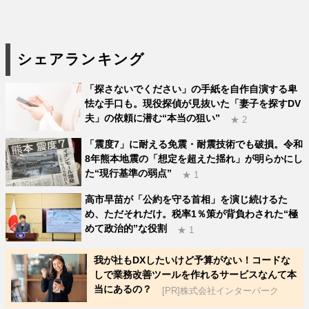
シェアランキング
「探さないでください」の手紙を自作自演する卑
怯な手口も。現役探偵が見抜いた「妻子を探すDV
夫」の依頼に潜む“本当の狙い”
★ 2
「震度7」に耐える免震・耐震技術でも破損。令和
8年熊本地震の「想定を超えた揺れ」が明らかにし
た“現行基準の弱点”
★ 1
高市早苗が「公約を守る首相」を演じ続けるた
め、ただそれだけ。税率1％策が背負わされた“極
めて政治的”な役割
★ 1
我が社もDXしたいけど予算がない！コードな
しで業務改善ツールを作れるサービスなんて本
当にあるの？
[PR]株式会社インターパーク