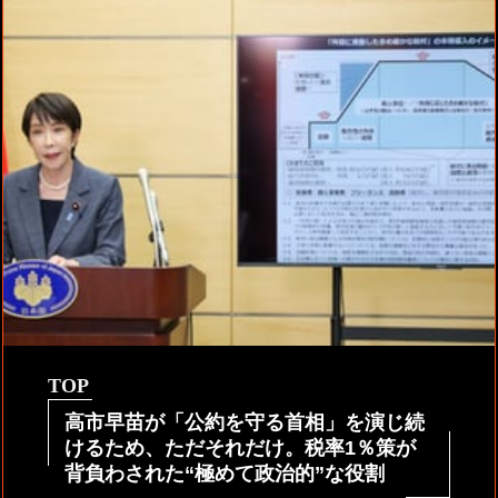
TOP
高市早苗が「公約を守る首相」を演じ続
けるため、ただそれだけ。税率1％策が
背負わされた“極めて政治的”な役割