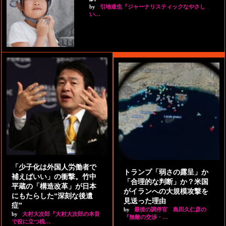
by
引地達也『ジャーナリスティックなやさし
い…
「少子化は外国人労働者で
トランプ「弱さの露呈」か
補えばいい」の衝撃。竹中
「合理的な判断」か？米国
平蔵の「構造改革」が日本
がイランへの大規模攻撃を
にもたらした“深刻な後遺
見送った理由
症”
by
最後の調停官 島田久仁彦の
by
大村大次郎『大村大次郎の本音
『無敵の交渉・…
で役に立つ税…