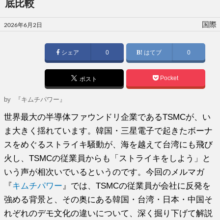
底比較
投
国際
2026年6月2日
稿
日:
シェア
0
はてブ
0
Pocket
ポスト
by
『キムチパワー』
世界最大の半導体ファウンドリ企業であるTSMCが、い
ま大きく揺れています。韓国・三星電子で起きたボーナ
スをめぐるストライキ騒動が、海を越えて台湾にも飛び
火し、TSMCの従業員からも「ストライキをしよう」と
いう声が相次いでいるというのです。今回のメルマガ
『
キムチパワー
』では、TSMCの従業員が会社に反発を
強める背景と、その奥にある韓国・台湾・日本・中国そ
れぞれのデモ文化の違いについて、深く掘り下げて解説