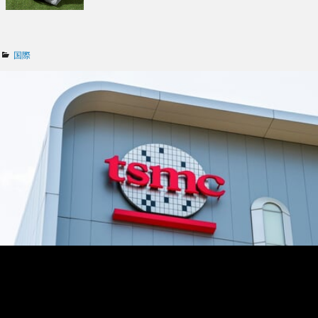
カ
国際
テ
ゴ
リ
ー