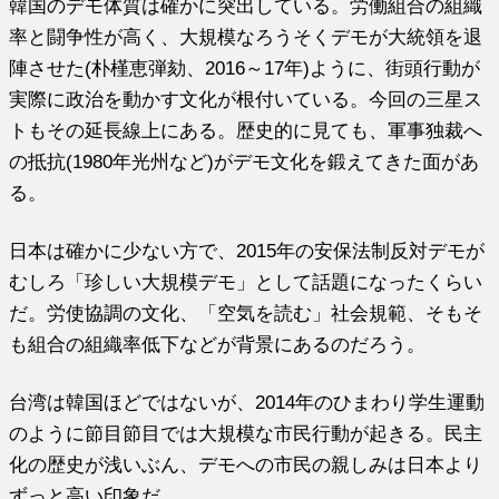
韓国のデモ体質は確かに突出している。労働組合の組織
率と闘争性が高く、大規模なろうそくデモが大統領を退
陣させた(朴槿恵弾劾、2016～17年)ように、街頭行動が
実際に政治を動かす文化が根付いている。今回の三星ス
トもその延長線上にある。歴史的に見ても、軍事独裁へ
の抵抗(1980年光州など)がデモ文化を鍛えてきた面があ
る。
日本は確かに少ない方で、2015年の安保法制反対デモが
むしろ「珍しい大規模デモ」として話題になったくらい
だ。労使協調の文化、「空気を読む」社会規範、そもそ
も組合の組織率低下などが背景にあるのだろう。
台湾は韓国ほどではないが、2014年のひまわり学生運動
のように節目節目では大規模な市民行動が起きる。民主
化の歴史が浅いぶん、デモへの市民の親しみは日本より
ずっと高い印象だ。