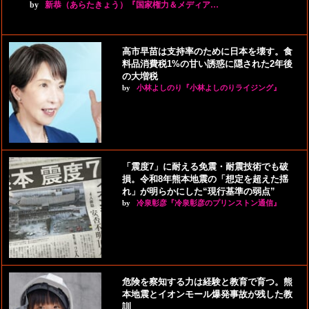
by
新恭（あらたきょう）『国家権力＆メディア…
高市早苗は支持率のために日本を壊す。食
料品消費税1%の甘い誘惑に隠された2年後
の大増税
by
小林よしのり『小林よしのりライジング』
「震度7」に耐える免震・耐震技術でも破
損。令和8年熊本地震の「想定を超えた揺
れ」が明らかにした“現行基準の弱点”
by
冷泉彰彦『冷泉彰彦のプリンストン通信』
危険を察知する力は経験と教育で育つ。熊
本地震とイオンモール爆発事故が残した教
訓