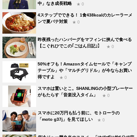
中」なき成長戦略
★ 0
4ステップでできる！ 1食438kcalのカレーラーメ
ンで夏バテ対策
★ 0
昨夜残ったハンバーグをマフィンに挟んで食べる
【こぐれひでこの｢ごはん日記｣】
★ 0
50%オフも！Amazonタイムセールで「キャンプ
テーブル」や「マルチグリドル」が今ならお買い
得ですよ
★ 0
スマホは置いとこ。SHANLINGの小型プレーヤー
がもたらす「音楽没入タイム」
★ 0
スマホに20万円も払う前に、モトローラの
「moto g37j」を見てほしい
★ 0