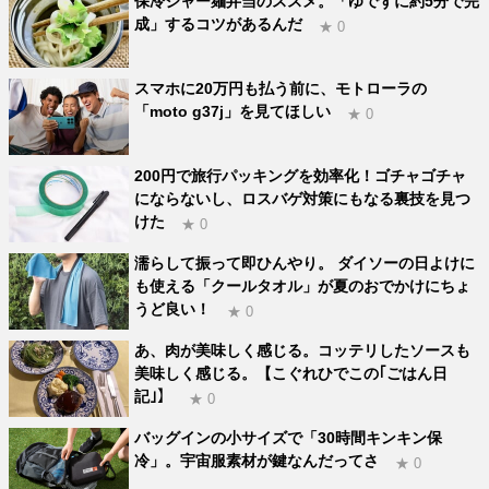
保冷ジャー麺弁当のススメ。「ゆでずに約5分で完
成」するコツがあるんだ
★ 0
スマホに20万円も払う前に、モトローラの
「moto g37j」を見てほしい
★ 0
200円で旅行パッキングを効率化！ゴチャゴチャ
にならないし、ロスバゲ対策にもなる裏技を見つ
けた
★ 0
濡らして振って即ひんやり。 ダイソーの日よけに
も使える「クールタオル」が夏のおでかけにちょ
うど良い！
★ 0
あ、肉が美味しく感じる。コッテリしたソースも
美味しく感じる。【こぐれひでこの｢ごはん日
記｣】
★ 0
バッグインの小サイズで「30時間キンキン保
冷」。宇宙服素材が鍵なんだってさ
★ 0