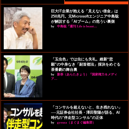
巨大IT企業が抱える「見えない借金」は
250兆円。元Microsoftエンジニア中島聡
が解説する「AIブーム」の危うい裏側
by
中島聡『週刊 Life is beaut…
「玉虫色」では虫にも失礼。維新“悲
願”の中身なき「副首都法」採決をめぐる
茶番劇の舞台裏
by
新恭（あらたきょう）『国家権力＆メディ
ア…
「コンサルを超えないと、生き残れない」
──元証券会社社長・澤田聖陽が語る、AI
時代の"伴走型コンサル"の正体
by
gyouza（まぐまぐ編集部）