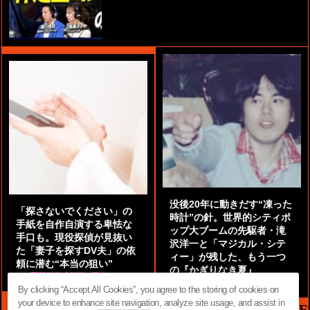
没後20年に動きだす“凍った
「探さないでください」の
時計”の針。世界的シティポ
手紙を自作自演する卑怯な
ップ大ブームの先駆者・滝
手口も。現役探偵が見抜い
沢洋一と「マジカル・シテ
た「妻子を探すDV夫」の依
ィー」が残した、もう一つ
頼に潜む“本当の狙い”
の『かぎりなき夏』
by
阿部泰尚『伝説の探偵』
by
都鳥 流星
By clicking “Accept All Cookies”, you agree to the storing of cookies on
your device to enhance site navigation, analyze site usage, and assist in
MAG2 NEWS HEADLINE