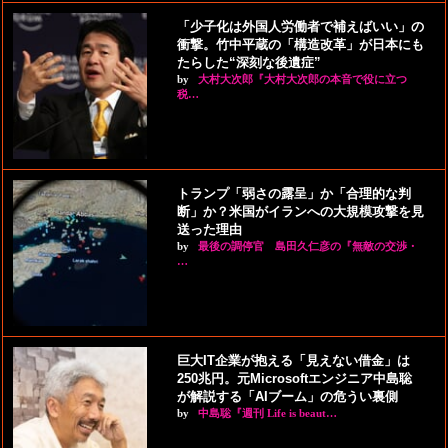
「少子化は外国人労働者で補えばいい」の
衝撃。竹中平蔵の「構造改革」が日本にも
たらした“深刻な後遺症”
by
大村大次郎『大村大次郎の本音で役に立つ
税…
トランプ「弱さの露呈」か「合理的な判
断」か？米国がイランへの大規模攻撃を見
送った理由
by
最後の調停官 島田久仁彦の『無敵の交渉・
…
巨大IT企業が抱える「見えない借金」は
250兆円。元Microsoftエンジニア中島聡
が解説する「AIブーム」の危うい裏側
by
中島聡『週刊 Life is beaut…