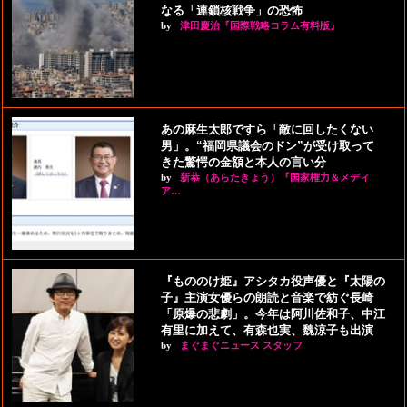
なる「連鎖核戦争」の恐怖
by
津田慶治『国際戦略コラム有料版』
あの麻生太郎ですら「敵に回したくない
男」。“福岡県議会のドン”が受け取って
きた驚愕の金額と本人の言い分
by
新恭（あらたきょう）『国家権力＆メディ
ア…
『もののけ姫』アシタカ役声優と『太陽の
子』主演女優らの朗読と音楽で紡ぐ長崎
「原爆の悲劇」。今年は阿川佐和子、中江
有里に加えて、有森也実、魏涼子も出演
by
まぐまぐニュース スタッフ