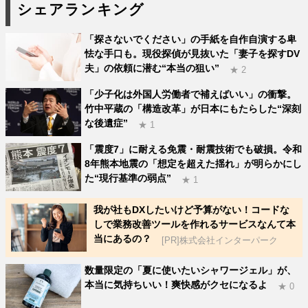
シェアランキング
「探さないでください」の手紙を自作自演する卑
怯な手口も。現役探偵が見抜いた「妻子を探すDV
夫」の依頼に潜む“本当の狙い”
★ 2
「少子化は外国人労働者で補えばいい」の衝撃。
竹中平蔵の「構造改革」が日本にもたらした“深刻
な後遺症”
★ 1
「震度7」に耐える免震・耐震技術でも破損。令和
8年熊本地震の「想定を超えた揺れ」が明らかにし
た“現行基準の弱点”
★ 1
我が社もDXしたいけど予算がない！コードな
しで業務改善ツールを作れるサービスなんて本
当にあるの？
[PR]株式会社インターパーク
数量限定の「夏に使いたいシャワージェル」が、
本当に気持ちいい！爽快感がクセになるよ
★ 0