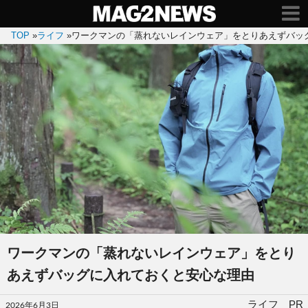
TOP
»
ライフ
»
ワークマンの「蒸れないレインウェア」をとりあえずバッ
ワークマンの「蒸れないレインウェア」をとり
あえずバッグに入れておくと安心な理由
投
ライフ PR
2026年6月3日