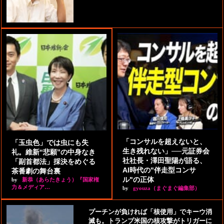
「コンサルを超えないと、
「玉虫色」では虫にも失
生き残れない」──元証券会
礼。維新“悲願”の中身なき
社社長・澤田聖陽が語る、
「副首都法」採決をめぐる
AI時代の"伴走型コンサ
茶番劇の舞台裏
ル"の正体
by
新恭（あらたきょう）『国家権
力＆メディア…
by
gyouza（まぐまぐ編集部）
プーチンが負ければ「核使用」でキーウ消
滅も。トランプ米国の核攻撃がトリガーに