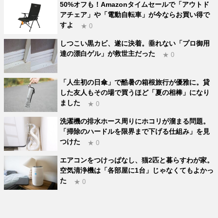
50%オフも！Amazonタイムセールで「アウトド
アチェア」や「電動自転車」が今ならお買い得で
すよ
★ 0
しつこい黒カビ、遂に決着。垂れない「プロ御用
達の漂白ゲル」が救世主だった
★ 0
「人生初の日傘」で酷暑の箱根旅行が優雅に。貸
した友人もその場で買うほど「夏の相棒」になり
ました
★ 0
洗濯機の排水ホース周りにホコリが溜まる問題。
「掃除のハードルを限界まで下げる仕組み」を見
つけた
★ 0
エアコンをつけっぱなし、猫2匹と暮らすわが家。
空気清浄機は「各部屋に1台」じゃなくてもよかっ
た
★ 0