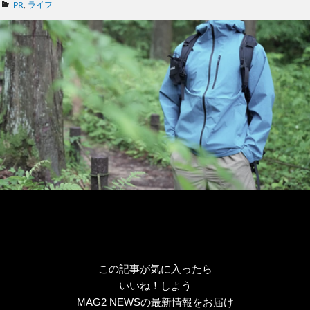
カ
PR
,
ライフ
テ
ゴ
リ
ー
この記事が気に入ったら
いいね！しよう
MAG2 NEWSの最新情報をお届け