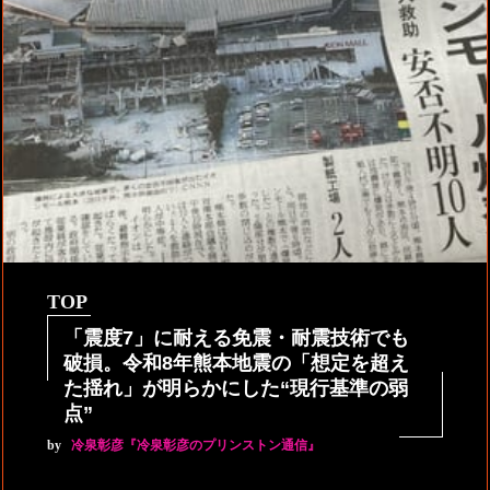
TOP
「震度7」に耐える免震・耐震技術でも
破損。令和8年熊本地震の「想定を超え
た揺れ」が明らかにした“現行基準の弱
点”
by
冷泉彰彦『冷泉彰彦のプリンストン通信』