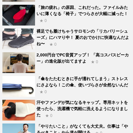
「旅の疲れ」の原因、これだった。ファイルみた
いに薄くなる「椅子」でつらさが大幅に減った！
★ 0
裸足でも履けちゃうサロモンの「リカバリーシュ
ーズ」にハマり中！ 夏のおでかけに快適なんだよ
ね〜
★ 0
2,000円台でPC音質アップ！ 「高コスパスピーカ
ー」の進化版が出てますよ
★ 0
「傘をたたむときに手が濡れてしまう」ストレス
にさよなら！この傘、使いづらさが全然ないんだ
★ 0
汗やファンデが気になるキャップ。専用ネットを
使ったら、洗濯機で気軽に洗えるようになりまし
た
★ 0
「やりたいこと」がなくても大丈夫。仕事は「や
るべきこと」から道が開ける