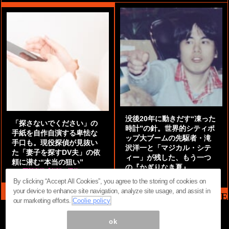
没後20年に動きだす“凍った
「探さないでください」の
時計”の針。世界的シティポ
手紙を自作自演する卑怯な
ップ大ブームの先駆者・滝
手口も。現役探偵が見抜い
沢洋一と「マジカル・シテ
た「妻子を探すDV夫」の依
ィー」が残した、もう一つ
頼に潜む“本当の狙い”
の『かぎりなき夏』
by
阿部泰尚『伝説の探偵』
by
都鳥 流星
By clicking “Accept All Cookies”, you agree to the storing of cookies on
your device to enhance site navigation, analyze site usage, and assist in
MAG2 NEWS HEADLINE
our marketing efforts.
Coolie policy
ok