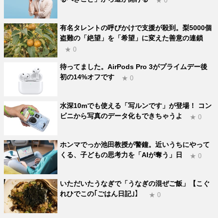
★ 0
有名タレントの呼びかけで支援が殺到。梨5000個
盗難の「絶望」を「希望」に変えた善意の連鎖
★ 0
待ってました。AirPods Pro 3がプライムデー後
初の14%オフです
★ 0
水深10mでも使える「写ルンです」が登場！ コン
ビニから写真のデータ化もできちゃうよ
★ 0
ホンマでっか池田教授が警鐘。近いうちにやって
くる、子どもの思考力を「AIが奪う」日
★ 0
いただいたうなぎで「うなぎの混ぜご飯」【こぐ
れひでこの｢ごはん日記｣】
★ 0