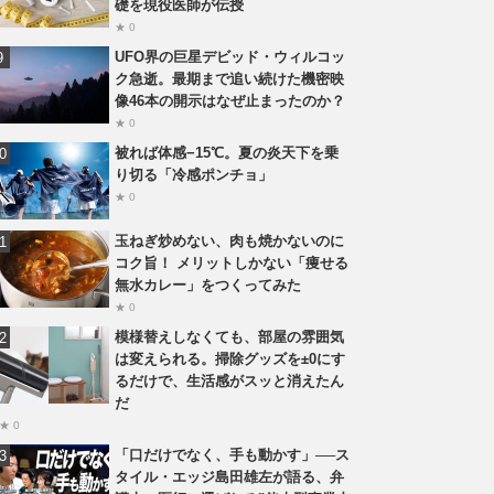
礎を現役医師が伝授
★ 0
UFO界の巨星デビッド・ウィルコッ
ク急逝。最期まで追い続けた機密映
像46本の開示はなぜ止まったのか？
★ 0
被れば体感−15℃。夏の炎天下を乗
り切る「冷感ポンチョ」
★ 0
玉ねぎ炒めない、肉も焼かないのに
コク旨！ メリットしかない「痩せる
無水カレー」をつくってみた
★ 0
模様替えしなくても、部屋の雰囲気
は変えられる。掃除グッズを±0にす
るだけで、生活感がスッと消えたん
だ
★ 0
「口だけでなく、手も動かす」──ス
タイル・エッジ島田雄左が語る、弁