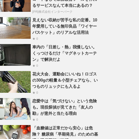
るサービスなんて本当にあるの？
[PR]株式会社インターパーク
見えない収納が苦手な私の定番。10
年愛用している無印良品「ワイヤー
バスケット」のリアルな活用法
★ 0
車内の「日差し・熱」我慢しない。
くっつけるだけ「マグネットカーテ
ン」で解決だよ
★ 0
花火大会、運動会にいいね！ロゴス
の300gの軽量＆小型チェアなら、い
つものリュックにも入るよ
★ 0
恋愛中は「気づけない」という危険
も。現役探偵が見てきた「友人の
勘」が意外と当たる理由
★ 0
「血糖値は正常だから安心」は危
険？ 糖尿病「早期発見」のための基