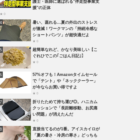
護士・医師に選ばれる"伴走型事業支
援"の正体
★ 0
暑い、蒸れる…夏の外出のストレス
が激減！ワークマンの「持続冷感な
ショートパンツ」が超快適だよ
★ 0
超簡単なれど、かなり美味しい【こ
ぐれひでこの｢ごはん日記｣】
★ 0
57%オフも！Amazonタイムセール
で「テント」や「ネッククーラー」
が今ならお買い得ですよ
★ 0
折りたためて持ち運び◎。ハニカム
クッションで「長距離移動、お尻痛
い問題」が消えたんだ
★ 0
直接当てるのが1番。アイスカイロが
「夏の暑さ・冷房の寒さ」どっちも