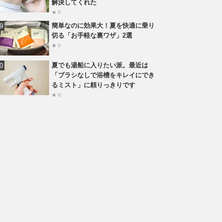
解決してくれた
★ 0
簡単なのに効果大！夏を快適に乗り
切る「お手軽な裏ワザ」2選
★ 0
夏でも湯船に入りたい派。最近は
「ブラシなしで浴槽をキレイにでき
るミスト」に頼りっきりです
★ 0