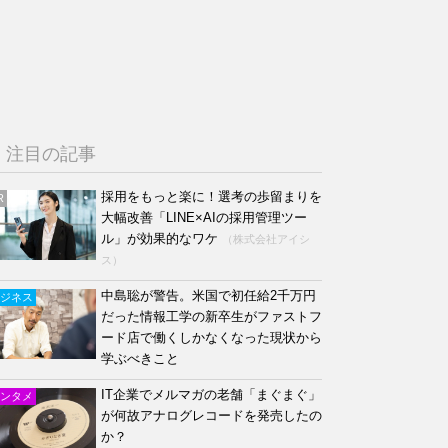
注目の記事
採用をもっと楽に！選考の歩留まりを
R
大幅改善「LINE×AIの採用管理ツー
ル」が効果的なワケ
（株式会社アイシ
ス）
中島聡が警告。米国で初任給2千万円
ジネス
だった情報工学の新卒生がファストフ
ード店で働くしかなくなった現状から
学ぶべきこと
IT企業でメルマガの老舗「まぐまぐ」
ンタメ
が何故アナログレコードを発売したの
か？