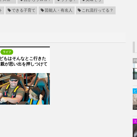
ト
できる子育て
芸能人・有名人
これ流行ってる？
5
ライフ
どもはそんなとこ行きた
P
。親が思い出を押しつけて
ビ
エ