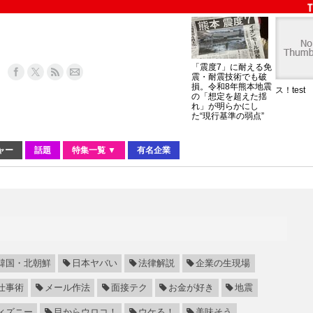
「震度7」に耐える免
震・耐震技術でも破
損。令和8年熊本地震
ス！test
の「想定を超えた揺
れ」が明らかにし
た“現行基準の弱点”
ャー
話題
特集一覧 ▼
有名企業
韓国・北朝鮮
日本ヤバい
法律解説
企業の生現場
仕事術
メール作法
面接テク
お金が好き
地震
ィズニー
目からウロコ！
ウケる！
美味そう