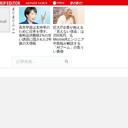
ま
ぐ
ま
ぐ
ニ
高市早苗は支持率の
巨大IT企業が抱える
ュ
ために日本を壊す。
「見えない借金」は
ー
食料品消費税1%の甘
250兆円。元
い誘惑に隠された2年
Microsoftエンジニア
後の大増税
中島聡が解説する
「AIブーム」の危う
い裏側