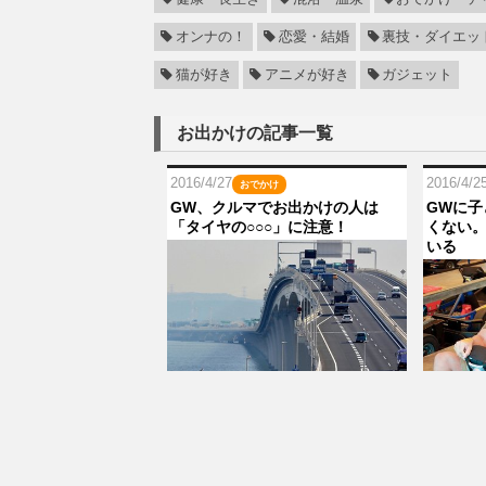
オンナの！
恋愛・結婚
裏技・ダイエッ
猫が好き
アニメが好き
ガジェット
お出かけの記事一覧
2016/4/27
2016/4/2
おでかけ
GW、クルマでお出かけの人は
GWに子
「タイヤの○○○」に注意！
くない
いる