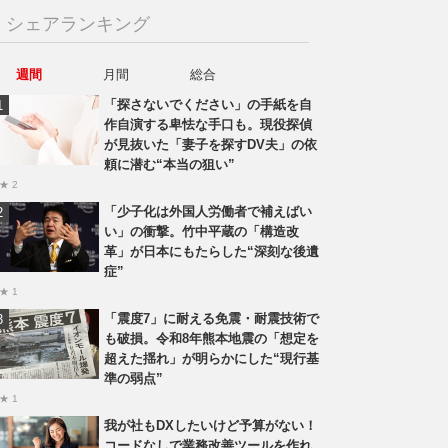
シェアランキング
週間
月間
総合
「探さないでください」の手紙を自
作自演する卑怯な手口も。現役探偵
が見抜いた「妻子を探すDV夫」の依
頼に潜む“本当の狙い”
★ 2
「少子化は外国人労働者で補えばい
い」の衝撃。竹中平蔵の「構造改
革」が日本にもたらした“深刻な後遺
症”
★ 1
「震度7」に耐える免震・耐震技術で
も破損。令和8年熊本地震の「想定を
超えた揺れ」が明らかにした“現行基
準の弱点”
★ 1
我が社もDXしたいけど予算がない！
コードなしで業務改善ツールを作れ