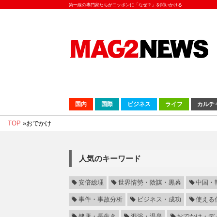
第一線の専門家たちがニッポンに「なぜ？」を問いかける
国内
国際
ビジネス
ライフ
カルチ
TOP
»
おでかけ
人気のキーワード
安倍総理
世界情勢・陰謀・黒幕
中国・
事件・事故分析
ビジネス・成功
使える
健康・長生き
混浴・温泉
おでかけ・デ