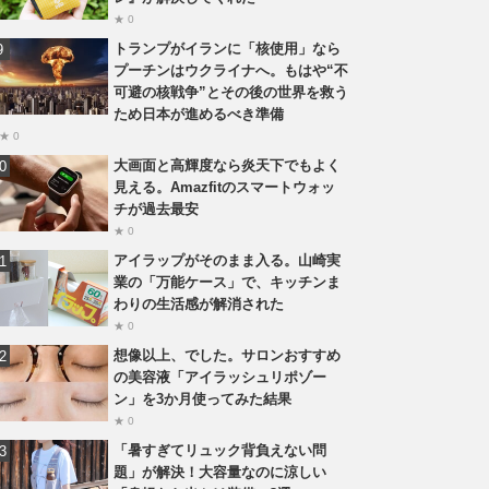
★ 0
トランプがイランに「核使用」なら
プーチンはウクライナへ。もはや“不
可避の核戦争”とその後の世界を救う
ため日本が進めるべき準備
★ 0
大画面と高輝度なら炎天下でもよく
見える。Amazfitのスマートウォッ
チが過去最安
★ 0
アイラップがそのまま入る。山崎実
業の「万能ケース」で、キッチンま
わりの生活感が解消された
★ 0
想像以上、でした。サロンおすすめ
の美容液「アイラッシュリポゾー
ン」を3か月使ってみた結果
★ 0
「暑すぎてリュック背負えない問
題」が解決！大容量なのに涼しい