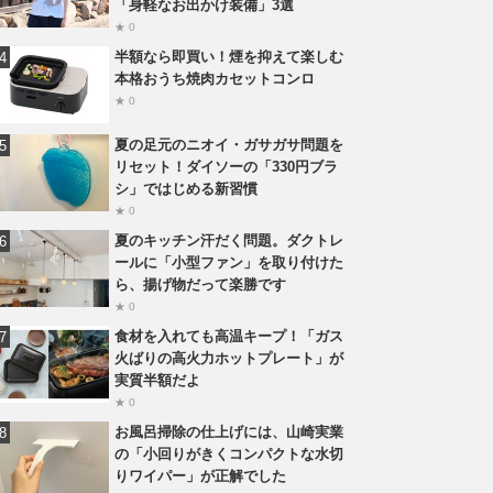
「身軽なお出かけ装備」3選
★ 0
半額なら即買い！煙を抑えて楽しむ
本格おうち焼肉カセットコンロ
★ 0
夏の足元のニオイ・ガサガサ問題を
リセット！ダイソーの「330円ブラ
シ」ではじめる新習慣
★ 0
夏のキッチン汗だく問題。ダクトレ
ールに「小型ファン」を取り付けた
ら、揚げ物だって楽勝です
★ 0
食材を入れても高温キープ！「ガス
火ばりの高火力ホットプレート」が
実質半額だよ
★ 0
お風呂掃除の仕上げには、山崎実業
の「小回りがきくコンパクトな水切
りワイパー」が正解でした