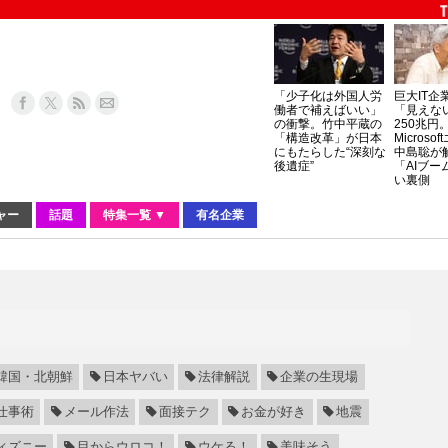
「少子化は外国人労
巨大IT企
働者で補えばいい」
「見えな
の衝撃。竹中平蔵の
250兆円
「構造改革」が日本
Micros
にもたらした“深刻な
中島聡が
後遺症”
「AIブー
い裏側
ャー
話題
特集一覧 ▼
有名企業
韓国・北朝鮮
日本ヤバい
法律解説
企業の生現場
仕事術
メール作法
面接テク
お金が好き
地震
ィズニー
目からウロコ！
ウケる！
美味そう