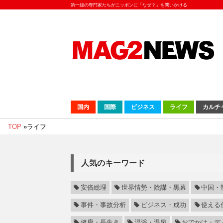
第一線の専門家たちがニッポンに「なぜ？」を問いかける
国内
国際
ビジネス
ライフ
カルチ
TOP
»
ライフ
人気のキーワード
安倍総理
世界情勢・陰謀・黒幕
中国・
事件・事故分析
ビジネス・成功
使える
健康・長生き
混浴・温泉
おでかけ・デ