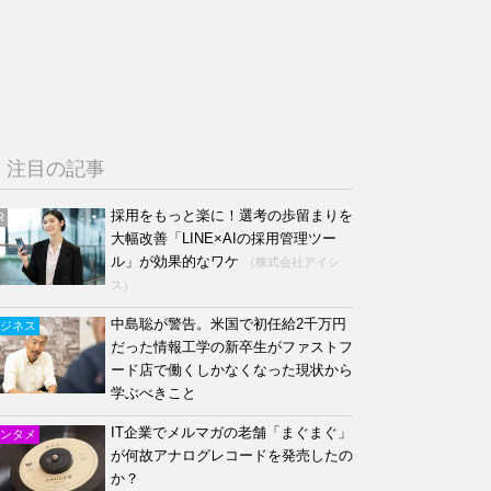
注目の記事
採用をもっと楽に！選考の歩留まりを
R
大幅改善「LINE×AIの採用管理ツー
ル」が効果的なワケ
（株式会社アイシ
ス）
中島聡が警告。米国で初任給2千万円
ジネス
だった情報工学の新卒生がファストフ
ード店で働くしかなくなった現状から
学ぶべきこと
IT企業でメルマガの老舗「まぐまぐ」
ンタメ
が何故アナログレコードを発売したの
か？