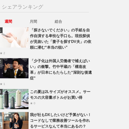
シェアランキング
週間
月間
総合
「探さないでください」の手紙を自
作自演する卑怯な手口も。現役探偵
が見抜いた「妻子を探すDV夫」の依
頼に潜む“本当の狙い”
★ 2
「少子化は外国人労働者で補えばい
い」の衝撃。竹中平蔵の「構造改
革」が日本にもたらした“深刻な後遺
症”
★ 1
この夏は2Lサイズがオススメ。サー
モスの大容量ボトルがお買い得
★ 0
我が社もDXしたいけど予算がない！
コードなしで業務改善ツールを作れ
るサービスなんて本当にあるの？