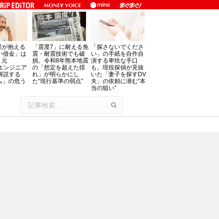
業が抱える
「震度7」に耐える免
「探さないでくださ
い借金」は
震・耐震技術でも破
い」の手紙を自作自
。元
損。令和8年熊本地震
演する卑怯な手口
oftエンジニア
の「想定を超えた揺
も。現役探偵が見抜
解説する
れ」が明らかにし
いた「妻子を探すDV
ム」の危う
た“現行基準の弱点”
夫」の依頼に潜む“本
当の狙い”