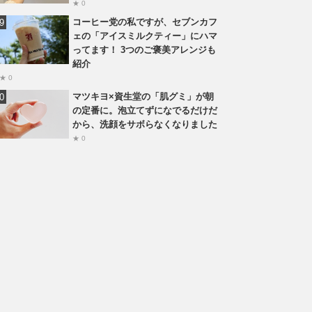
★ 0
コーヒー党の私ですが、セブンカフ
ェの「アイスミルクティー」にハマ
ってます！ 3つのご褒美アレンジも
紹介
★ 0
マツキヨ×資生堂の「肌グミ」が朝
の定番に。泡立てずになでるだけだ
から、洗顔をサボらなくなりました
★ 0