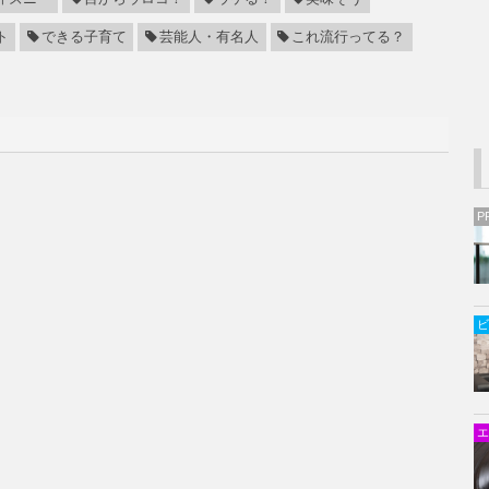
ト
できる子育て
芸能人・有名人
これ流行ってる？
P
ビ
エ