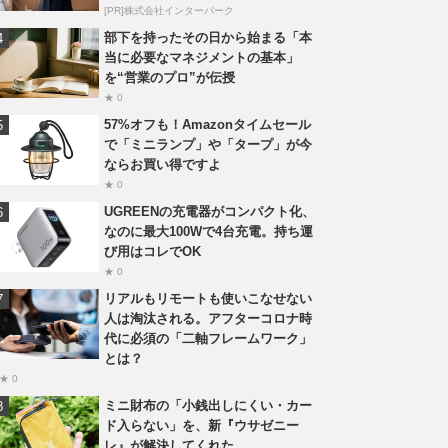
[PR]株式会社インターパーク
部下を持ったその日から始まる「本
当に必要なマネジメントの基本」
を“営業のプロ”が伝授
★ 0
57%オフも！Amazonタイムセール
で「ミニランプ」や「タープ」が今
ならお買い得ですよ
★ 0
UGREENの充電器がコンパクト化、
なのに最大100Wで4台充電。持ち運
び用はコレでOK
★ 0
リアルもリモートも使いこなせない
人は淘汰される。アフターコロナ時
代に必須の「二軸フレームワーク」
とは？
★ 0
ミニ財布の「小銭出しにくい・カー
ド入らない」を、新『ウサゼニー
レ』が解決してくれた