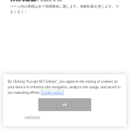
ページ内の商標は全て商標権者に属します。無断転載を禁じます。 ©
まぐまぐ！
By clicking “Accept All Cookies”, you agree to the storing of cookies on
your device to enhance site navigation, analyze site usage, and assist in
our marketing efforts.
Coolie policy
ok
settings