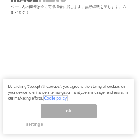
ページ内の商標は全て商標権者に属します。無断転載を禁じます。 ©
まぐまぐ！
By clicking “Accept All Cookies”, you agree to the storing of cookies on
your device to enhance site navigation, analyze site usage, and assist in
our marketing efforts.
Coolie policy
ok
settings