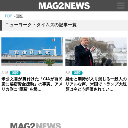
TOP
»
国際
ニューヨーク・タイムズの記事一覧
8/15
国際
5/8
国際
米公文書が裏付けた「CIAが自民
懸念と期待が入り混じる一般人の
党に秘密資金援助」の事実。アメ
リアルな声。米国でトランプ大統
リカ側に“隠蔽”を懇…
領は今どう評価されてい…