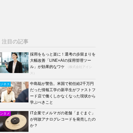
注目の記事
採用をもっと楽に！選考の歩留まりを
R
大幅改善「LINE×AIの採用管理ツー
ル」が効果的なワケ
（株式会社アイシ
ス）
中島聡が警告。米国で初任給2千万円
ジネス
だった情報工学の新卒生がファストフ
ード店で働くしかなくなった現状から
学ぶべきこと
IT企業でメルマガの老舗「まぐまぐ」
ンタメ
が何故アナログレコードを発売したの
か？