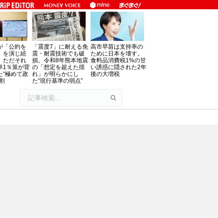
が「公約を
「震度7」に耐える免
高市早苗は支持率の
」を演じ続
震・耐震技術でも破
ために日本を壊す。
、ただそれ
損。令和8年熊本地震
食料品消費税1%の甘
率1％策が背
の「想定を超えた揺
い誘惑に隠された2年
た“極めて政
れ」が明らかにし
後の大増税
割
た“現行基準の弱点”