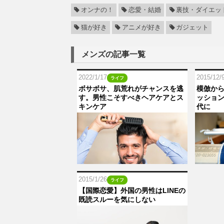
オンナの！
恋愛・結婚
裏技・ダイエッ
猫が好き
アニメが好き
ガジェット
メンズの記事一覧
2022/1/17
2015/12/
ライフ
ボサボサ、肌荒れがチャンスを逃
模倣か
す。男性こそすべきヘアケアとス
ッショ
キンケア
代に
2015/1/26
ライフ
【国際恋愛】外国の男性はLINEの
既読スルーを気にしない