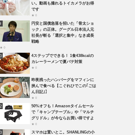
い。動画も撮れるトイカメラがお得
です
★ 0
円安と国債急落を招いた「骨太ショ
ック」の正体。グーグル日本法人元
社長が斬る「選択と集中」なき成長
戦略
★ 0
4ステップでできる！ 1食438kcalの
カレーラーメンで夏バテ対策
★ 0
昨夜残ったハンバーグをマフィンに
挟んで食べる【こぐれひでこの｢ごは
ん日記｣】
★ 0
50%オフも！Amazonタイムセール
で「キャンプテーブル」や「マルチ
グリドル」が今ならお買い得ですよ
★ 0
スマホは置いとこ。SHANLINGの小