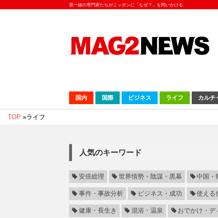
第一線の専門家たちがニッポンに「なぜ？」を問いかける
国内
国際
ビジネス
ライフ
カルチ
TOP
»
ライフ
人気のキーワード
安倍総理
世界情勢・陰謀・黒幕
中国・
事件・事故分析
ビジネス・成功
使える
健康・長生き
混浴・温泉
おでかけ・デ