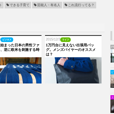
ト
できる子育て
芸能人・有名人
これ流行ってる？
9
2015/12/3
ビジネス
ライフ
ら始まった日本の男性ファ
1万円台に見えない出張用バッ
P
ン、逆に欧米を刺激する時
グ。メンズバイヤーのオススメ
は？
ビ
エ