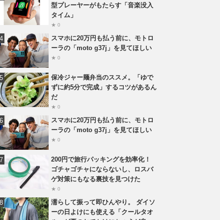
型プレーヤーがもたらす「音楽没入
タイム」
★ 0
スマホに20万円も払う前に、モトロ
ーラの「moto g37j」を見てほしい
★ 0
保冷ジャー麺弁当のススメ。「ゆで
ずに約5分で完成」するコツがあるん
だ
★ 0
スマホに20万円も払う前に、モトロ
ーラの「moto g37j」を見てほしい
★ 0
200円で旅行パッキングを効率化！
ゴチャゴチャにならないし、ロスバ
ゲ対策にもなる裏技を見つけた
★ 0
濡らして振って即ひんやり。 ダイソ
ーの日よけにも使える「クールタオ