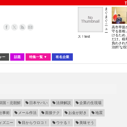
ま
ぐ
ま
ぐ
ニ
高市早苗
ュ
守る首相
ー
けるため
ス！test
だけ。税
負わされ
治的”な役
ャー
話題
特集一覧 ▼
有名企業
韓国・北朝鮮
日本ヤバい
法律解説
企業の生現場
仕事術
メール作法
面接テク
お金が好き
地震
ィズニー
目からウロコ！
ウケる！
美味そう