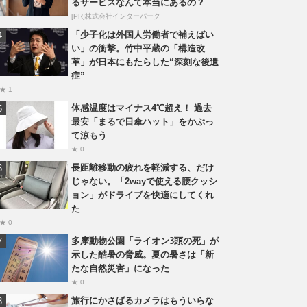
るサービスなんて本当にあるの？
[PR]株式会社インターパーク
「少子化は外国人労働者で補えばい
い」の衝撃。竹中平蔵の「構造改
革」が日本にもたらした“深刻な後遺
症”
★ 1
体感温度はマイナス4℃超え！ 過去
最安「まるで日傘ハット」をかぶっ
て涼もう
★ 0
長距離移動の疲れを軽減する、だけ
じゃない。「2wayで使える腰クッシ
ョン」がドライブを快適にしてくれ
た
★ 0
多摩動物公園「ライオン3頭の死」が
示した酷暑の脅威。夏の暑さは「新
たな自然災害」になった
★ 0
旅行にかさばるカメラはもういらな