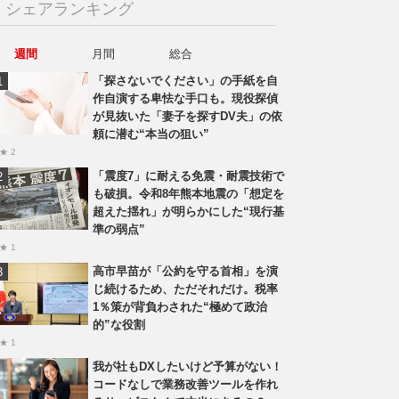
シェアランキング
週間
月間
総合
「探さないでください」の手紙を自
作自演する卑怯な手口も。現役探偵
が見抜いた「妻子を探すDV夫」の依
頼に潜む“本当の狙い”
★ 2
「震度7」に耐える免震・耐震技術で
も破損。令和8年熊本地震の「想定を
超えた揺れ」が明らかにした“現行基
準の弱点”
★ 1
高市早苗が「公約を守る首相」を演
じ続けるため、ただそれだけ。税率
1％策が背負わされた“極めて政治
的”な役割
★ 1
我が社もDXしたいけど予算がない！
コードなしで業務改善ツールを作れ