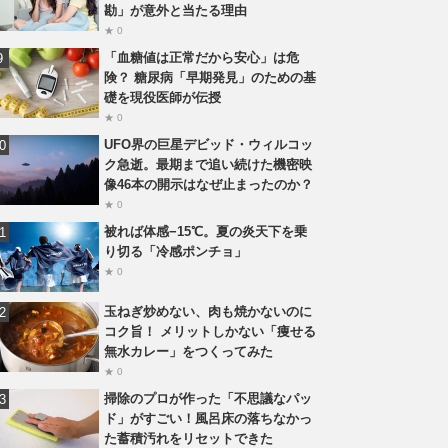
勘」が意外と当たる理由
★ 0
「血糖値は正常だから安心」は危
険？ 糖尿病「早期発見」のための基
礎を現役医師が伝授
★ 0
UFO界の巨星デビッド・ウィルコッ
ク急逝。最期まで追い続けた機密映
像46本の開示はなぜ止まったのか？
★ 0
被れば体感−15℃。夏の炎天下を乗
り切る「冷感ポンチョ」
★ 0
玉ねぎ炒めない、肉も焼かないのに
コク旨！ メリットしかない「痩せる
無水カレー」をつくってみた
★ 0
掃除のプロが作った「不思議なパッ
ド」がすごい！風呂床の落ちなかっ
た蓄積汚れをリセットできた