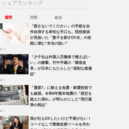
シェアランキング
週間
月間
総合
「探さないでください」の手紙を自
作自演する卑怯な手口も。現役探偵
が見抜いた「妻子を探すDV夫」の依
頼に潜む“本当の狙い”
★ 2
「少子化は外国人労働者で補えばい
い」の衝撃。竹中平蔵の「構造改
革」が日本にもたらした“深刻な後遺
症”
★ 1
「震度7」に耐える免震・耐震技術で
も破損。令和8年熊本地震の「想定を
超えた揺れ」が明らかにした“現行基
準の弱点”
★ 1
我が社もDXしたいけど予算がない！
コードなしで業務改善ツールを作れ