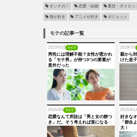
オンナの！
恋愛・結婚
裏技・ダイエッ
猫が好き
アニメが好き
ガジェット
モテの記事一覧
2023/5/18
2019/7/5
ライフ
男性には理解不能？女性が惹かれ
親から
る「モテ男」が持つ3つの要素が
けた息
意外だった
2016/3/5
2015/9/1
ライフ
恋愛なんて所詮は「男と女の餅つ
好きな
き」だ。そう考えれば楽になる
「都合
大！