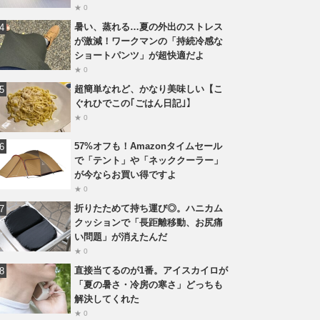
★ 0
暑い、蒸れる…夏の外出のストレス
が激減！ワークマンの「持続冷感な
ショートパンツ」が超快適だよ
★ 0
超簡単なれど、かなり美味しい【こ
ぐれひでこの｢ごはん日記｣】
★ 0
57%オフも！Amazonタイムセール
で「テント」や「ネッククーラー」
が今ならお買い得ですよ
★ 0
折りたためて持ち運び◎。ハニカム
クッションで「長距離移動、お尻痛
い問題」が消えたんだ
★ 0
直接当てるのが1番。アイスカイロが
「夏の暑さ・冷房の寒さ」どっちも
解決してくれた
★ 0