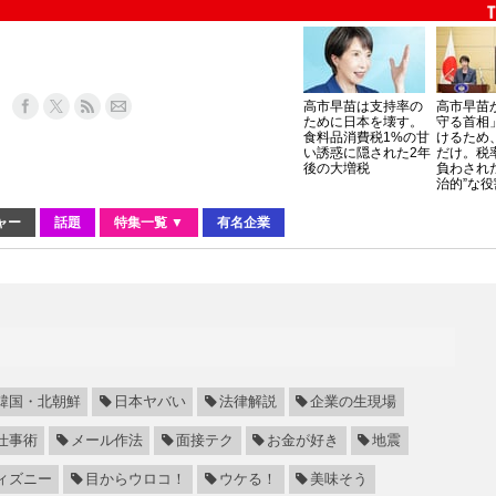
高市早苗は支持率の
高市早苗
ために日本を壊す。
守る首相
食料品消費税1%の甘
けるため
い誘惑に隠された2年
だけ。税
後の大増税
負わされ
治的”な役
ャー
話題
特集一覧 ▼
有名企業
韓国・北朝鮮
日本ヤバい
法律解説
企業の生現場
仕事術
メール作法
面接テク
お金が好き
地震
ィズニー
目からウロコ！
ウケる！
美味そう