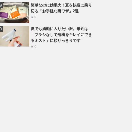
簡単なのに効果大！夏を快適に乗り
切る「お手軽な裏ワザ」2選
★ 0
夏でも湯船に入りたい派。最近は
「ブラシなしで浴槽をキレイにでき
るミスト」に頼りっきりです
★ 0