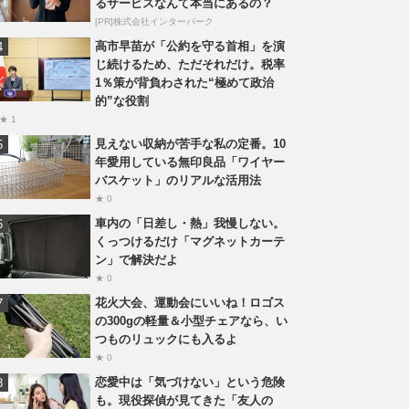
るサービスなんて本当にあるの？
[PR]株式会社インターパーク
高市早苗が「公約を守る首相」を演
じ続けるため、ただそれだけ。税率
1％策が背負わされた“極めて政治
的”な役割
★ 1
見えない収納が苦手な私の定番。10
年愛用している無印良品「ワイヤー
バスケット」のリアルな活用法
★ 0
車内の「日差し・熱」我慢しない。
くっつけるだけ「マグネットカーテ
ン」で解決だよ
★ 0
花火大会、運動会にいいね！ロゴス
の300gの軽量＆小型チェアなら、い
つものリュックにも入るよ
★ 0
恋愛中は「気づけない」という危険
も。現役探偵が見てきた「友人の