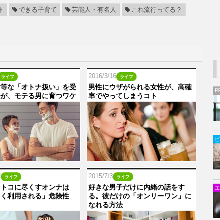
ト
できる子育て
芸能人・有名人
これ流行ってる？
2016/3/16
ライフ
ライフ
対等な「オトナ扱い」を受
男性にウザがられる女性が、高確
P
子が、モテる男に育つワケ
率でやってしまうコト
ビ
4
2015/7/3
ライフ
ライフ
オトコに尽くすオンナは
好きな男子だけに内緒の話をす
エ
よく利用される」危険性
る。彼だけの「オンリーワン」に
なれる方法