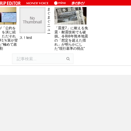
ま
ぐ
ま
ぐ
ニ
が「公約を
「震度7」に耐える免
ュ
」を演じ続
震・耐震技術でも破
ー
、ただそれ
損。令和8年熊本地震
ス！test
率1％策が背
の「想定を超えた揺
た“極めて政
れ」が明らかにし
割
た“現行基準の弱点”