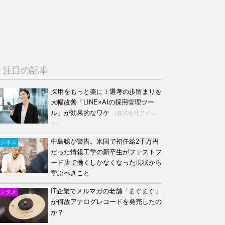
注目の記事
採用をもっと楽に！選考の歩留まりを
R
大幅改善「LINE×AIの採用管理ツー
ル」が効果的なワケ
（株式会社アイシ
ス）
中島聡が警告。米国で初任給2千万円
ジネス
だった情報工学の新卒生がファストフ
ード店で働くしかなくなった現状から
学ぶべきこと
IT企業でメルマガの老舗「まぐまぐ」
ンタメ
が何故アナログレコードを発売したの
か？