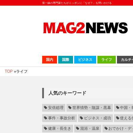
第一線の専門家たちがニッポンに「なぜ？」を問いかける
国内
国際
ビジネス
ライフ
カルチ
TOP
»
ライフ
人気のキーワード
安倍総理
世界情勢・陰謀・黒幕
中国・
事件・事故分析
ビジネス・成功
使える
健康・長生き
混浴・温泉
おでかけ・デ