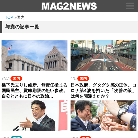
TOP
»
国内
与党の記事一覧
8/27
国内
4/1
国内
橋下氏去りし維新、無責任極まる
日本政府、グタグタ感の正体。コ
国民民主、賞味期限の短い参政。
ロナ第4波を招いた「次善の策」
自公とともに日本の政治…
は何を間違えたか？