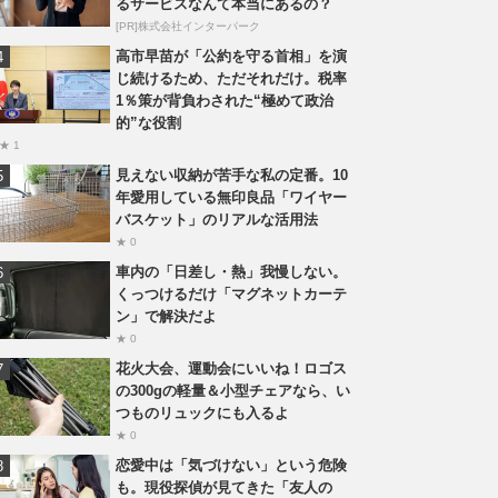
るサービスなんて本当にあるの？
[PR]株式会社インターパーク
高市早苗が「公約を守る首相」を演
じ続けるため、ただそれだけ。税率
1％策が背負わされた“極めて政治
的”な役割
★ 1
見えない収納が苦手な私の定番。10
年愛用している無印良品「ワイヤー
バスケット」のリアルな活用法
★ 0
車内の「日差し・熱」我慢しない。
くっつけるだけ「マグネットカーテ
ン」で解決だよ
★ 0
花火大会、運動会にいいね！ロゴス
の300gの軽量＆小型チェアなら、い
つものリュックにも入るよ
★ 0
恋愛中は「気づけない」という危険
も。現役探偵が見てきた「友人の