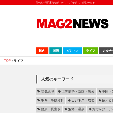
第一線の専門家たちがニッポンに「なぜ？」を問いかける
国内
国際
ビジネス
ライフ
カルチ
TOP
»
ライフ
人気のキーワード
安倍総理
世界情勢・陰謀・黒幕
中国・
事件・事故分析
ビジネス・成功
使える
健康・長生き
混浴・温泉
おでかけ・デ