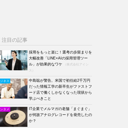
注目の記事
採用をもっと楽に！選考の歩留まりを
R
大幅改善「LINE×AIの採用管理ツー
ル」が効果的なワケ
（株式会社アイシ
ス）
中島聡が警告。米国で初任給2千万円
ジネス
だった情報工学の新卒生がファストフ
ード店で働くしかなくなった現状から
学ぶべきこと
IT企業でメルマガの老舗「まぐまぐ」
ンタメ
が何故アナログレコードを発売したの
か？