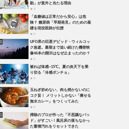
勘」が意外と当たる理由
★ 0
「血糖値は正常だから安心」は危
険？ 糖尿病「早期発見」のための基
礎を現役医師が伝授
★ 0
UFO界の巨星デビッド・ウィルコッ
ク急逝。最期まで追い続けた機密映
像46本の開示はなぜ止まったのか？
★ 0
被れば体感−15℃。夏の炎天下を乗
り切る「冷感ポンチョ」
★ 0
玉ねぎ炒めない、肉も焼かないのに
コク旨！ メリットしかない「痩せる
無水カレー」をつくってみた
★ 0
掃除のプロが作った「不思議なパッ
ド」がすごい！風呂床の落ちなかっ
た蓄積汚れをリセットできた