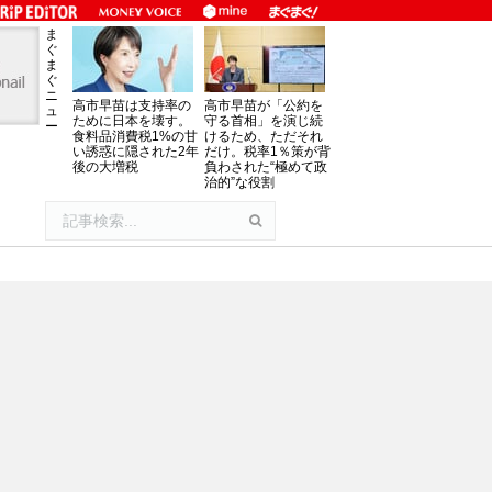
ま
ぐ
ま
ぐ
ニ
高市早苗は支持率の
高市早苗が「公約を
ュ
ために日本を壊す。
守る首相」を演じ続
ー
食料品消費税1%の甘
けるため、ただそれ
い誘惑に隠された2年
だけ。税率1％策が背
後の大増税
負わされた“極めて政
治的”な役割