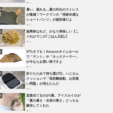
★ 0
暑い、蒸れる…夏の外出のストレス
が激減！ワークマンの「持続冷感な
ショートパンツ」が超快適だよ
★ 0
超簡単なれど、かなり美味しい【こ
ぐれひでこの｢ごはん日記｣】
★ 0
57%オフも！Amazonタイムセール
で「テント」や「ネッククーラー」
が今ならお買い得ですよ
★ 0
折りたためて持ち運び◎。ハニカム
クッションで「長距離移動、お尻痛
い問題」が消えたんだ
★ 0
直接当てるのが1番。アイスカイロが
「夏の暑さ・冷房の寒さ」どっちも
解決してくれた
★ 0