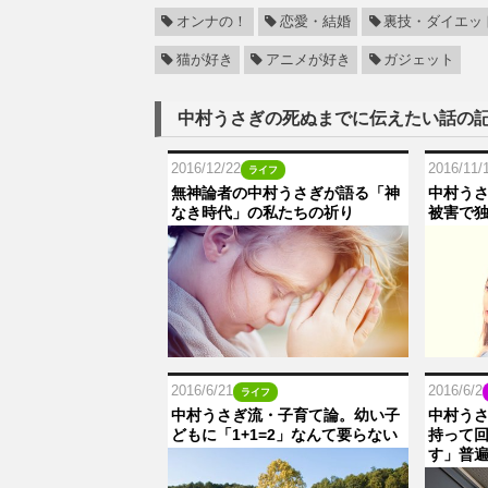
オンナの！
恋愛・結婚
裏技・ダイエッ
猫が好き
アニメが好き
ガジェット
中村うさぎの死ぬまでに伝えたい話の
2016/12/22
2016/11/
ライフ
無神論者の中村うさぎが語る「神
中村う
なき時代」の私たちの祈り
被害で
2016/6/21
2016/6/2
ライフ
中村うさぎ流・子育て論。幼い子
中村う
どもに「1+1=2」なんて要らない
持って
す」普