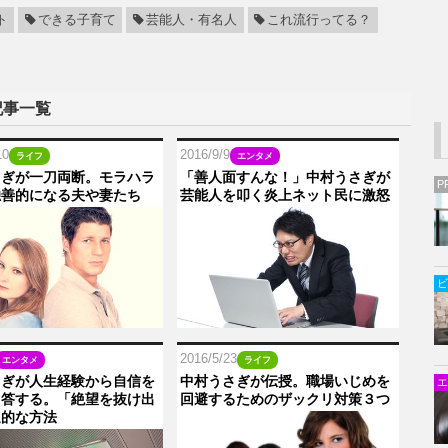
ト
できる子育て
芸能人・有名人
これ流行ってる？
記事一覧
10
2016/9/9
ライフ
エンタメ
さぎが一刀両断。モラハラ
「善人面すんな！」中村うさぎが
P
独善的になる夫や妻たち
芸能人を叩く炎上ネット民に激怒
ビ
2016/5/23
エンタメ
ライフ
さぎが人生経験から自信を
中村うさぎが伝授。職場いじめを
エ
回答する。「絶望を抜け出
回避するためのザックリ対策３つ
遍的な方法