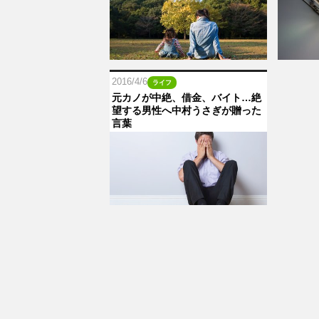
2016/4/6
ライフ
元カノが中絶、借金、バイト…絶
望する男性へ中村うさぎが贈った
言葉