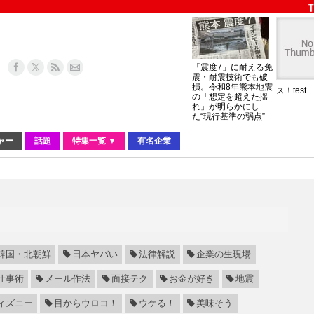
「震度7」に耐える免
震・耐震技術でも破
損。令和8年熊本地震
ス！test
の「想定を超えた揺
れ」が明らかにし
た“現行基準の弱点”
ャー
話題
特集一覧 ▼
有名企業
韓国・北朝鮮
日本ヤバい
法律解説
企業の生現場
仕事術
メール作法
面接テク
お金が好き
地震
ィズニー
目からウロコ！
ウケる！
美味そう