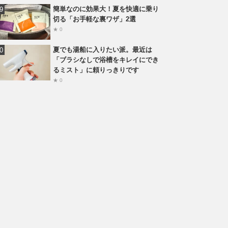
簡単なのに効果大！夏を快適に乗り
切る「お手軽な裏ワザ」2選
★ 0
夏でも湯船に入りたい派。最近は
「ブラシなしで浴槽をキレイにでき
るミスト」に頼りっきりです
★ 0