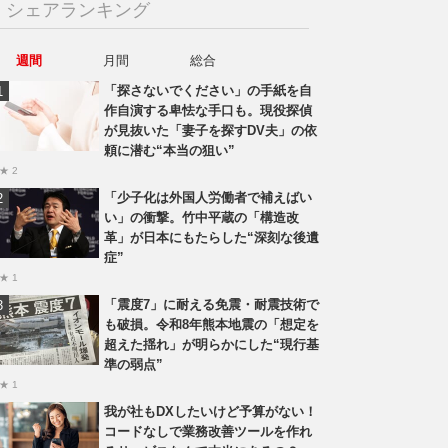
シェアランキング
週間
月間
総合
「探さないでください」の手紙を自
作自演する卑怯な手口も。現役探偵
が見抜いた「妻子を探すDV夫」の依
頼に潜む“本当の狙い”
★ 2
「少子化は外国人労働者で補えばい
い」の衝撃。竹中平蔵の「構造改
革」が日本にもたらした“深刻な後遺
症”
★ 1
「震度7」に耐える免震・耐震技術で
も破損。令和8年熊本地震の「想定を
超えた揺れ」が明らかにした“現行基
準の弱点”
★ 1
我が社もDXしたいけど予算がない！
コードなしで業務改善ツールを作れ