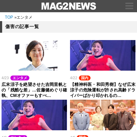
TOP
»
エンタメ
傷害の記事一覧
4/23
エンタメ
4/22
国内
広末涼子を絶望させた吉岡里帆と
【精神科医・和田秀樹】なぜ広末
の「残酷な差」…佐藤健めぐり確
涼子の危険運転が許され高齢ドラ
執、CMオファーもすべ…
イバーばかり叩かれるの…