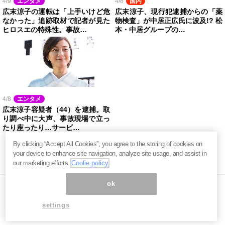
4/9
エンタメ
4/8
国内
広末涼子の運転は「上手いけど危
広末涼子、現行犯逮捕からの「薬
なかった」追跡取材で記者が見た
物検査」が中居正広氏に波及!? 松
ヒロスエの特殊性。事故…
本・中居グループの…
4/8
エンタメ
広末涼子容疑者（44）を逮捕。取
り調べ中に大声、事故現場で立っ
たり座ったり…サービ…
By clicking “Accept All Cookies”, you agree to the storing of cookies on
your device to enhance site navigation, analyze site usage, and assist in
our marketing efforts.
Coolie policy
ok
settings
ページ内の商標は全て商標権者に属します。無断転載を禁じます。 ©
まぐまぐ！