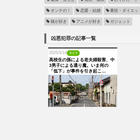
オンナの！
恋愛・結婚
裏技・ダイエッ
猫が好き
アニメが好き
ガジェット
凶悪犯罪の記事一覧
2025/5/14
ライフ
高校生の孫による老夫婦殺害、中
3男子による通り魔。いま何の
「低下」が事件を引き起こ…