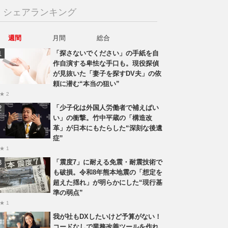
シェアランキング
週間
月間
総合
「探さないでください」の手紙を自
作自演する卑怯な手口も。現役探偵
が見抜いた「妻子を探すDV夫」の依
頼に潜む“本当の狙い”
★ 2
「少子化は外国人労働者で補えばい
い」の衝撃。竹中平蔵の「構造改
革」が日本にもたらした“深刻な後遺
症”
★ 1
「震度7」に耐える免震・耐震技術で
も破損。令和8年熊本地震の「想定を
超えた揺れ」が明らかにした“現行基
準の弱点”
★ 1
我が社もDXしたいけど予算がない！
コードなしで業務改善ツールを作れ