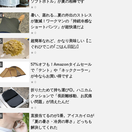
ソフトボトル」が夏の相棒です
★ 0
暑い、蒸れる…夏の外出のストレス
が激減！ワークマンの「持続冷感な
ショートパンツ」が超快適だよ
★ 0
超簡単なれど、かなり美味しい【こ
ぐれひでこの｢ごはん日記｣】
★ 0
57%オフも！Amazonタイムセール
で「テント」や「ネッククーラー」
が今ならお買い得ですよ
★ 0
折りたためて持ち運び◎。ハニカム
クッションで「長距離移動、お尻痛
い問題」が消えたんだ
★ 0
直接当てるのが1番。アイスカイロが
「夏の暑さ・冷房の寒さ」どっちも
解決してくれた