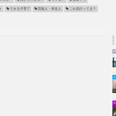
ト
できる子育て
芸能人・有名人
これ流行ってる？
P
ビ
エ