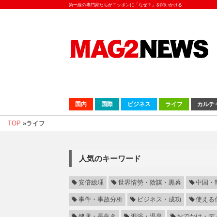
第一線の専門家たちがニッポンに「なぜ？」を問いかける
国内
国際
ビジネス
ライフ
カルチ
TOP
»
ライフ
人気のキーワード
安倍総理
世界情勢・陰謀・黒幕
中国・
事件・事故分析
ビジネス・成功
使える
健康・長生き
混浴・温泉
おでかけ・デ