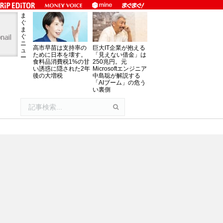
ま
ぐ
ま
ぐ
ニ
高市早苗は支持率の
巨大IT企業が抱える
ュ
ために日本を壊す。
「見えない借金」は
ー
食料品消費税1%の甘
250兆円。元
い誘惑に隠された2年
Microsoftエンジニア
後の大増税
中島聡が解説する
「AIブーム」の危う
い裏側