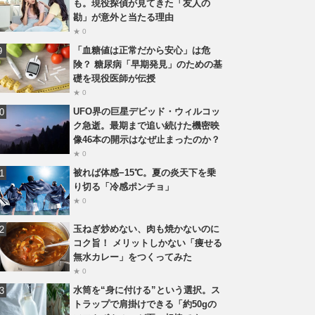
も。現役探偵が見てきた「友人の
勘」が意外と当たる理由
★ 0
「血糖値は正常だから安心」は危
険？ 糖尿病「早期発見」のための基
礎を現役医師が伝授
★ 0
UFO界の巨星デビッド・ウィルコッ
ク急逝。最期まで追い続けた機密映
像46本の開示はなぜ止まったのか？
★ 0
被れば体感−15℃。夏の炎天下を乗
り切る「冷感ポンチョ」
★ 0
玉ねぎ炒めない、肉も焼かないのに
コク旨！ メリットしかない「痩せる
無水カレー」をつくってみた
★ 0
水筒を“身に付ける”という選択。ス
トラップで肩掛けできる「約50gの