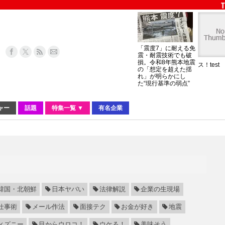
「震度7」に耐える免
震・耐震技術でも破
損。令和8年熊本地震
ス！test
の「想定を超えた揺
れ」が明らかにし
た“現行基準の弱点”
ャー
話題
特集一覧 ▼
有名企業
韓国・北朝鮮
日本ヤバい
法律解説
企業の生現場
仕事術
メール作法
面接テク
お金が好き
地震
ィズニー
目からウロコ！
ウケる！
美味そう