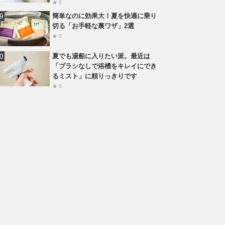
★ 0
簡単なのに効果大！夏を快適に乗り
切る「お手軽な裏ワザ」2選
★ 0
夏でも湯船に入りたい派。最近は
「ブラシなしで浴槽をキレイにでき
るミスト」に頼りっきりです
★ 0