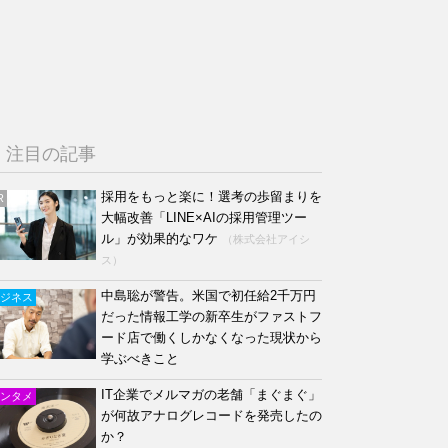
注目の記事
採用をもっと楽に！選考の歩留まりを
R
大幅改善「LINE×AIの採用管理ツー
ル」が効果的なワケ
（株式会社アイシ
ス）
中島聡が警告。米国で初任給2千万円
ジネス
だった情報工学の新卒生がファストフ
ード店で働くしかなくなった現状から
学ぶべきこと
IT企業でメルマガの老舗「まぐまぐ」
ンタメ
が何故アナログレコードを発売したの
か？