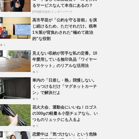
るサービスなんて本当にあるの？
[PR]株式会社インターパーク
高市早苗が「公約を守る首相」を演
じ続けるため、ただそれだけ。税率
1％策が背負わされた“極めて政治
的”な役割
★ 1
見えない収納が苦手な私の定番。10
年愛用している無印良品「ワイヤー
バスケット」のリアルな活用法
★ 0
車内の「日差し・熱」我慢しない。
くっつけるだけ「マグネットカーテ
ン」で解決だよ
★ 0
花火大会、運動会にいいね！ロゴス
の300gの軽量＆小型チェアなら、い
つものリュックにも入るよ
★ 0
恋愛中は「気づけない」という危険