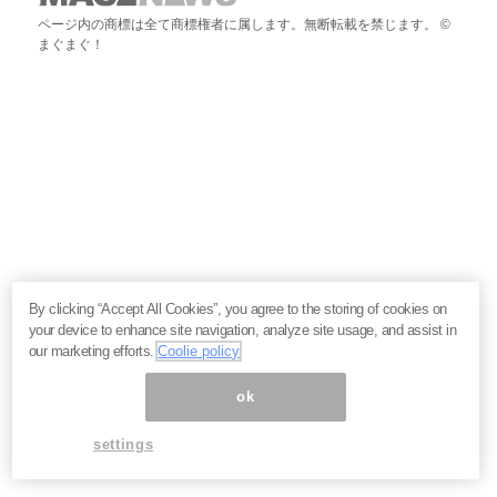
ページ内の商標は全て商標権者に属します。無断転載を禁じます。 ©
まぐまぐ！
By clicking “Accept All Cookies”, you agree to the storing of cookies on
your device to enhance site navigation, analyze site usage, and assist in
our marketing efforts.
Coolie policy
ok
settings