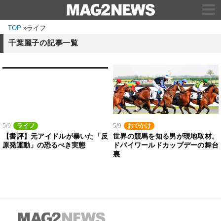
TOP
»
ライフ
千葉麗子の記事一覧
5/9
ライフ
5/9
おでかけ
【書評】元アイドルが暴いた「反
世界の競馬を知る男が現地取材。
原発運動」の恐るべき実態
ドバイワールドカップデーの舞台
裏