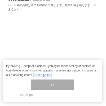
ページ内の商標は全て商標権者に属します。無断転載を禁じます。 ©
まぐまぐ！
By clicking “Accept All Cookies”, you agree to the storing of cookies on
your device to enhance site navigation, analyze site usage, and assist in
our marketing efforts.
Coolie policy
ok
settings