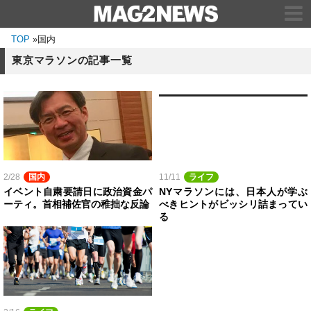
TOP
»
国内
東京マラソンの記事一覧
2/28
国内
11/11
ライフ
イベント自粛要請日に政治資金パ
NYマラソンには、日本人が学ぶ
ーティ。首相補佐官の稚拙な反論
べきヒントがビッシリ詰まってい
る