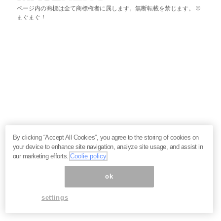
ページ内の商標は全て商標権者に属します。無断転載を禁じます。 ©
まぐまぐ！
By clicking “Accept All Cookies”, you agree to the storing of cookies on
your device to enhance site navigation, analyze site usage, and assist in
our marketing efforts.
Coolie policy
ok
settings