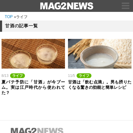
TOP
»
ライフ
甘酒の記事一覧
8/13
ライフ
11/5
ライフ
夏バテ予防に「甘酒」が今ブー
甘酒は「飲む点滴」。男も摂りた
ム。実は江戸時代から使われて
くなる驚きの効能と簡単レシピ
た？