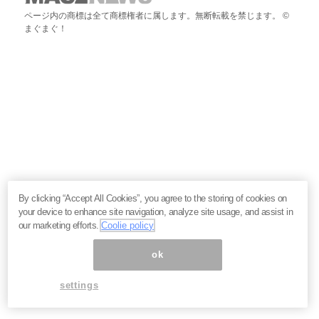
ページ内の商標は全て商標権者に属します。無断転載を禁じます。 ©
まぐまぐ！
By clicking “Accept All Cookies”, you agree to the storing of cookies on
your device to enhance site navigation, analyze site usage, and assist in
our marketing efforts.
Coolie policy
ok
settings