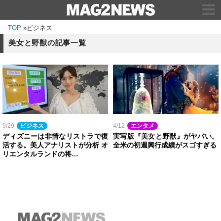
TOP
»
ビジネス
美女と野獣の記事一覧
9/29
ビジネス
4/12
エンタメ
ディズニーは非情なリストラで復
実写版『美女と野獣』がヤバい。
活する。美人アナリストが分析 オ
全米の初週興行成績がスゴすぎる
リエンタルランドの将…