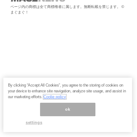
ページ内の商標は全て商標権者に属します。無断転載を禁じます。 ©
まぐまぐ！
By clicking “Accept All Cookies”, you agree to the storing of cookies on
your device to enhance site navigation, analyze site usage, and assist in
our marketing efforts.
Coolie policy
ok
settings