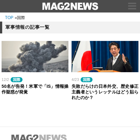
TOP
»
国際
軍事情報の記事一覧
12/2
国際
4/23
国際
50名が告発！米軍で「IS」情報操
失敗だらけの日本外交、歴史修正
作疑惑が発覚
主義者というレッテルはどう貼ら
れたのか？