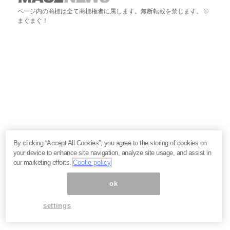
ページ内の商標は全て商標権者に属します。無断転載を禁じます。 ©
まぐまぐ！
By clicking “Accept All Cookies”, you agree to the storing of cookies on
your device to enhance site navigation, analyze site usage, and assist in
our marketing efforts.
Coolie policy
ok
settings