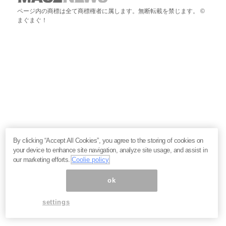
ページ内の商標は全て商標権者に属します。無断転載を禁じます。 ©
まぐまぐ！
By clicking “Accept All Cookies”, you agree to the storing of cookies on
your device to enhance site navigation, analyze site usage, and assist in
our marketing efforts.
Coolie policy
ok
settings