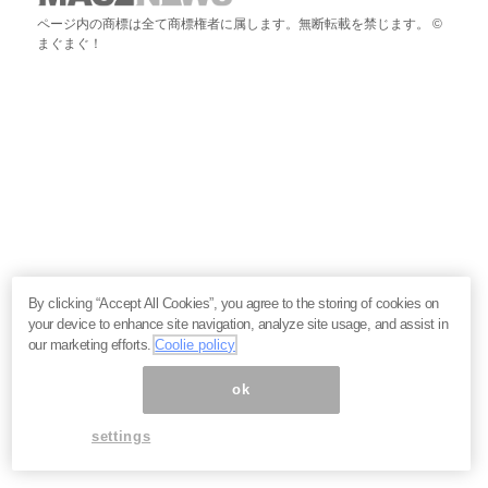
ページ内の商標は全て商標権者に属します。無断転載を禁じます。 ©
まぐまぐ！
By clicking “Accept All Cookies”, you agree to the storing of cookies on
your device to enhance site navigation, analyze site usage, and assist in
our marketing efforts.
Coolie policy
ok
settings