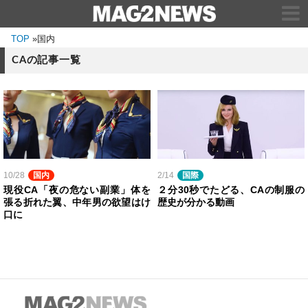
TOP
»
国内
CAの記事一覧
10/28
国内
2/14
国際
現役CA「夜の危ない副業」体を
２分30秒でたどる、CAの制服の
張る折れた翼、中年男の欲望はけ
歴史が分かる動画
口に