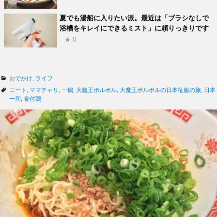
夏でも湯船に入りたい派。最近は「ブラシなしで
浴槽をキレイにできるミスト」に頼りっきりです
★ 0
カ
おでかけ
,
ライフ
テ
タ
ニート
,
ママチャリ
,
一鶴
,
大魔王ポルポル
,
大魔王ポルポルの日本征服の旅
,
日本
ゴ
グ
一周
,
骨付鶏
リ
ー