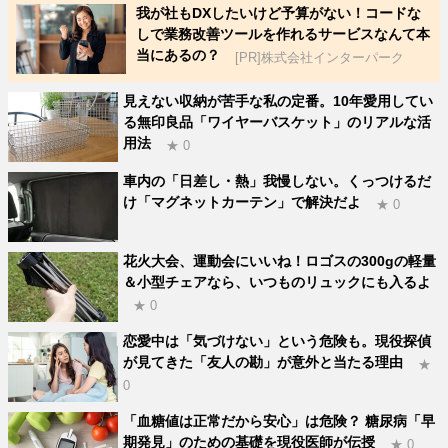
我が社もDXしたいけど予算がない！コードな
しで業務改善ツールを作れるサービスなんて本
当にあるの？
[PR]株式会社インターパーク
見えない収納が苦手な私の定番。10年愛用してい
る無印良品「ワイヤーバスケット」のリアルな活
用法
★ 0
車内の「日差し・熱」我慢しない。くっつけるだ
け「マグネットカーテン」で解決だよ
★ 0
花火大会、運動会にいいね！ロゴスの300gの軽量
＆小型チェアなら、いつものリュックにも入るよ
★ 0
恋愛中は「気づけない」という危険も。現役探偵
が見てきた「友人の勘」が意外と当たる理由
★
0
「血糖値は正常だから安心」は危険？ 糖尿病「早
期発見」のための基礎を現役医師が伝授
★ 0