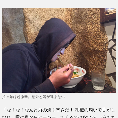
担々麺は超激辛。意外と箸が進まない
「な！な！なんと力の湧く辛さだ！ 胡椒の匂いで舌がし
びれ、喉の奥からヒーハーしてくるではないか。がはは