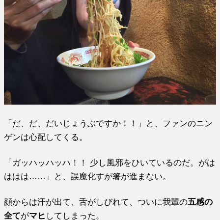
「だ、だ、だいじょうぶですか！！」と、ファンのニン
ゲンは心配してくる。
「ガッハッハッハ！！ 少し風邪をひいているのだ。がは
ははは……」と、誤魔化すが箸が進まない。
顔からは汗が出て、舌がしびれて、ついに我輩の
五感の
全て
が
マヒ
してしまった。