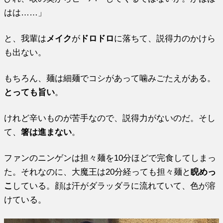
はは……」
と、我輩は
メイク
が
ドロドロ
に落ちて、説得力のかけら
も出ない。
もちろん、麺は細麺でコシがあって噛みごたえがある。
とっても旨い
。
けれど辛いものが苦手なので、説得力がないのだ。そし
て、
箸は進まない
。
ファンのニンゲンは担々麺を10分ほどで完食してしまっ
た。それなのに、大魔王は20分経っても担々麺と
睨めっ
こ
している。顔は汗がダラッダラに流れていて、色が溶
けている。