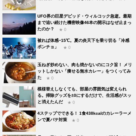
UFO界の巨星デビッド・ウィルコック急逝。最期
まで追い続けた機密映像46本の開示はなぜ止まっ
たのか？
★ 0
被れば体感−15℃。夏の炎天下を乗り切る「冷感
ポンチョ」
★ 0
玉ねぎ炒めない、肉も焼かないのにコク旨！ メリ
ットしかない「痩せる無水カレー」をつくってみ
た
★ 0
模様替えしなくても、部屋の雰囲気は変えられ
る。掃除グッズを±0にするだけで、生活感がスッ
と消えたんだ
★ 0
4ステップでできる！ 1食438kcalのカレーラーメ
ンで夏バテ対策
★ 0