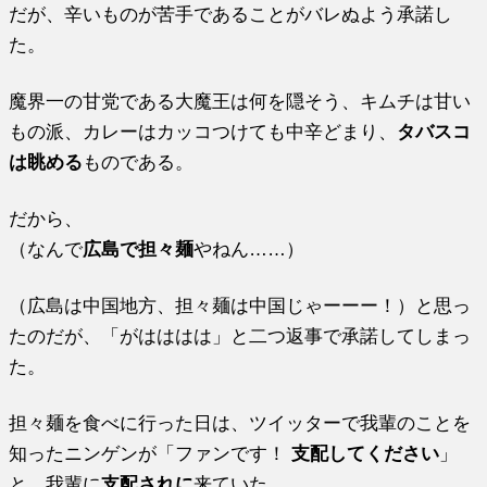
だが、辛いものが苦手であることがバレぬよう承諾し
た。
魔界一の甘党である大魔王は何を隠そう、キムチは甘い
もの派、カレーはカッコつけても中辛どまり、
タバスコ
は眺める
ものである。
だから、
（なんで
広島で担々麺
やねん……）
（広島は中国地方、担々麺は中国じゃーーー！）と思っ
たのだが、「がはははは」と二つ返事で承諾してしまっ
た。
担々麺を食べに行った日は、ツイッターで我輩のことを
知ったニンゲンが「ファンです！
支配してください
」
と、我輩に
支配されに
来ていた。