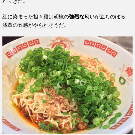
れてきた。
紅に染まった担々麺は胡椒の
強烈な匂い
が立ちのぼる。
我輩の五感がやられそうだ。