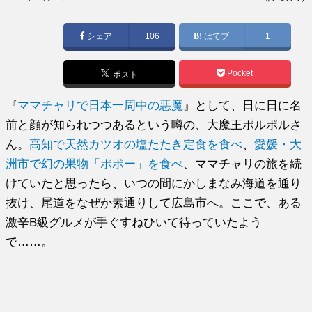
稿
日:
シェア
106
はてブ
1
Pocket
ポスト
『
ママチャリで日本一周中の悪魔
』として、日に日に名
前と顔が知られつつあるという噂の、大魔王ポルポルさ
ん。
高知で天然カツオの塩たたき定食を食べ
、
愛媛・大
洲市で幻の果物「ポポー」を食べ
、ママチャリの旅を続
けていたと思ったら、いつの間にかしまなみ海道を通り
抜け、尾道をなぜか素通りして広島市へ。ここで、ある
激辛B級グルメが手ぐすねひいて待っていたよう
で……。