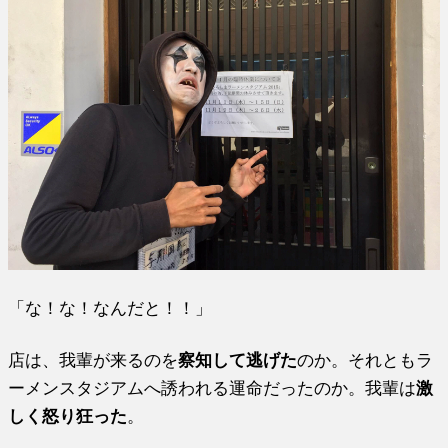
「な！な！なんだと！！」
店は、我輩が来るのを
察知して逃げた
のか。それともラ
ーメンスタジアムへ誘われる運命だったのか。我輩は
激
しく怒り狂った
。