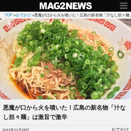
TOP
»
おでかけ
»
悪魔が口から火を噴いた！広島の新名物「汁なし担々麺
悪魔が口から火を噴いた！広島の新名物「汁な
し担々麺」は激旨で激辛
投
おでかけ
2015年11月28日