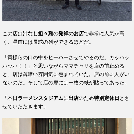
この店は
汁なし担々麺
の
発祥のお店
で非常に人気が高
く、昼前には長蛇の列ができるほどだ。
「貴様らの口の中を
ヒーハー
させてやるのだ。ガッハッ
ハッハ！！」と思いながらママチャリを店の前止める
と、店は薄暗い雰囲気に包まれていた。店の前に人がい
ないのだ。そして店の扉には一枚の紙が貼ってあった。
「本日
ラーメンスタジアム
に
出店
のため
特別定休日
とさ
せていただきます」