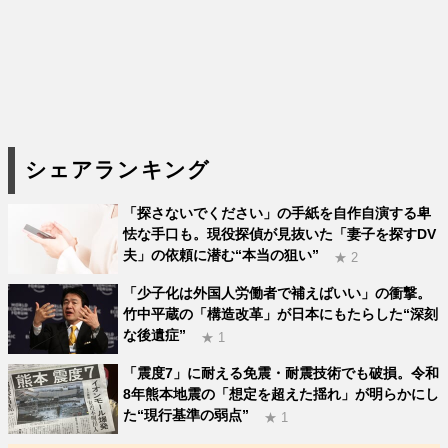
シェアランキング
「探さないでください」の手紙を自作自演する卑
怯な手口も。現役探偵が見抜いた「妻子を探すDV
夫」の依頼に潜む“本当の狙い”
★ 2
「少子化は外国人労働者で補えばいい」の衝撃。
竹中平蔵の「構造改革」が日本にもたらした“深刻
な後遺症”
★ 1
「震度7」に耐える免震・耐震技術でも破損。令和
8年熊本地震の「想定を超えた揺れ」が明らかにし
た“現行基準の弱点”
★ 1