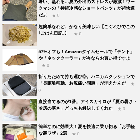
暑い、蒸れる…夏の外出のストレスが激減！ワー
クマンの「持続冷感なショートパンツ」が超快適
だよ
★ 0
超簡単なれど、かなり美味しい【こぐれひでこの
｢ごはん日記｣】
★ 0
57%オフも！Amazonタイムセールで「テント」
や「ネッククーラー」が今ならお買い得ですよ
★ 0
折りたためて持ち運び◎。ハニカムクッションで
「長距離移動、お尻痛い問題」が消えたんだ
★
0
直接当てるのが1番。アイスカイロが「夏の暑さ・
冷房の寒さ」どっちも解決してくれた
★ 0
簡単なのに効果大！夏を快適に乗り切る「お手軽
な裏ワザ」2選
★ 0