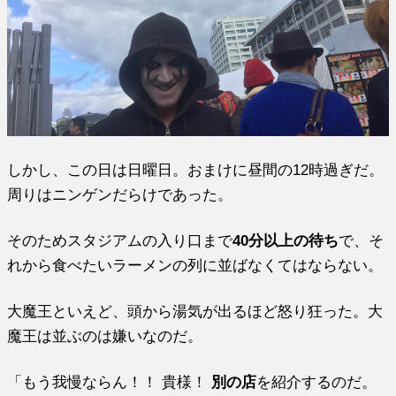
しかし、この日は日曜日。おまけに昼間の12時過ぎだ。
周りはニンゲンだらけであった。
そのためスタジアムの入り口まで
40分以上の待ち
で、そ
れから食べたいラーメンの列に並ばなくてはならない。
大魔王といえど、頭から湯気が出るほど怒り狂った。大
魔王は並ぶのは嫌いなのだ。
「もう我慢ならん！！ 貴様！
別の店
を紹介するのだ。