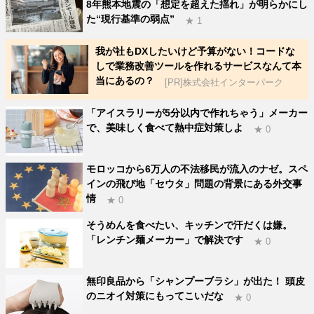
8年熊本地震の「想定を超えた揺れ」が明らかにし
た“現行基準の弱点”
★ 1
我が社もDXしたいけど予算がない！コードな
しで業務改善ツールを作れるサービスなんて本
当にあるの？
[PR]株式会社インターパーク
「アイスラリーが5分以内で作れちゃう」メーカー
で、美味しく食べて熱中症対策しよ
★ 0
モロッコから6万人の不法移民が流入のナゼ。スペ
インの飛び地「セウタ」問題の背景にある外交事
情
★ 0
そうめんを食べたい、キッチンで汗だくは嫌。
「レンチン麺メーカー」で解決です
★ 0
無印良品から「シャンプーブラシ」が出た！ 頭皮
のニオイ対策にもってこいだな
★ 0