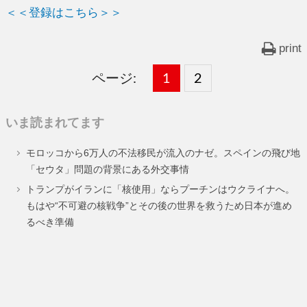
＜＜登録はこちら＞＞
print
ページ:
固
1
固
2
,
定
定
いま読まれてます
ペ
ペ
モロッコから6万人の不法移民が流入のナゼ。スペインの飛び地
ー
ー
「セウタ」問題の背景にある外交事情
ジ
ジ
トランプがイランに「核使用」ならプーチンはウクライナへ。
もはや“不可避の核戦争”とその後の世界を救うため日本が進め
るべき準備