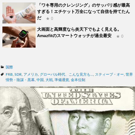
「ワキ専用のクレンジング」のサッパリ感が最高
すぎる！エチケット万全になって自信を持てたん
だ
★ 0
大画面と高輝度なら炎天下でもよく見える。
Amazfitのスマートウォッチが過去最安
★ 0
カ
国際
テ
タ
FRB
,
SDR
,
アメリカ
,
グローバル時代、こんな見方も...
,
スティーブ・オー
,
世界
ゴ
グ
情勢・陰謀・黒幕
,
中国
,
大戦
,
準備通貨
,
金本位制
リ
ー