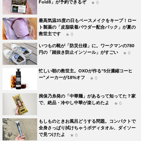
Fold8」が予約できるぞ
★ 0
最高気温35度の日もベースメイクをキープ！ロー
ト製薬の「皮脂吸着パウダー配合パック」が夏の
救世主です
★ 0
いつもの靴が「防災仕様」に。ワークマンの780
円の「踏抜き防止インソール」がすごい
★ 0
忙しい朝の救世主。OXOが作る“5分濃縮コーヒ
ー”メーカーが18%オフ
★ 0
揖保乃糸発の「中華麺」があるって知ってた？家
で、絶品・冷やし中華が楽しめたよ
★ 0
もしものときお風呂どうする問題。コンパクトで
全身さっぱり拭けちゃうボディタオル、ダイソー
で見つけたよ
★ 0