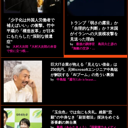
「少子化は外国人労働者で
トランプ「弱さの露呈」か
補えばいい」の衝撃。竹中
「合理的な判断」か？米国
平蔵の「構造改革」が日本
がイランへの大規模攻撃を
にもたらした“深刻な後遺
見送った理由
症”
by
最後の調停官 島田久仁彦の
by
大村大次郎『大村大次郎の本音
『無敵の交渉・…
で役に立つ税…
巨大IT企業が抱える「見えない借金」は
250兆円。元Microsoftエンジニア中島聡
が解説する「AIブーム」の危うい裏側
by
中島聡『週刊 Life is beaut…
「玉虫色」では虫にも失礼。維新“悲
願”の中身なき「副首都法」採決をめぐる
茶番劇の舞台裏
by
新恭（あらたきょう）『国家権力＆メディ