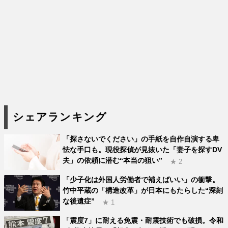
シェアランキング
「探さないでください」の手紙を自作自演する卑
怯な手口も。現役探偵が見抜いた「妻子を探すDV
夫」の依頼に潜む“本当の狙い”
★ 2
「少子化は外国人労働者で補えばいい」の衝撃。
竹中平蔵の「構造改革」が日本にもたらした“深刻
な後遺症”
★ 1
「震度7」に耐える免震・耐震技術でも破損。令和