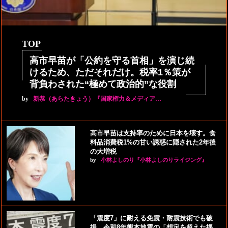
TOP
高市早苗が「公約を守る首相」を演じ続
けるため、ただそれだけ。税率1％策が
背負わされた“極めて政治的”な役割
by
新恭（あらたきょう）『国家権力＆メディア…
高市早苗は支持率のために日本を壊す。食
料品消費税1%の甘い誘惑に隠された2年後
の大増税
by
小林よしのり『小林よしのりライジング』
「震度7」に耐える免震・耐震技術でも破
損。令和8年熊本地震の「想定を超えた揺