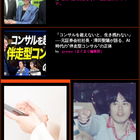
ア…
「コンサルを超えないと、生き残れない」
──元証券会社社長・澤田聖陽が語る、AI
時代の"伴走型コンサル"の正体
by
gyouza（まぐまぐ編集部）