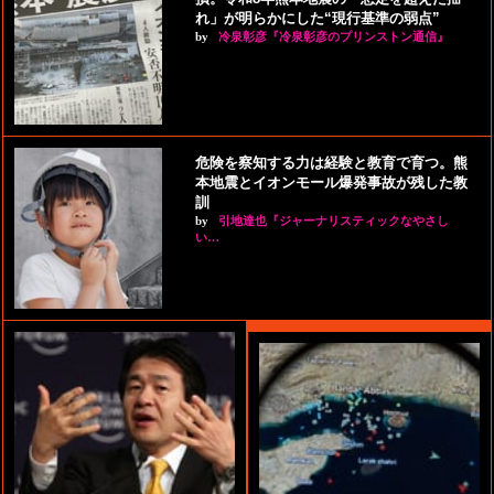
れ」が明らかにした“現行基準の弱点”
by
冷泉彰彦『冷泉彰彦のプリンストン通信』
危険を察知する力は経験と教育で育つ。熊
本地震とイオンモール爆発事故が残した教
訓
by
引地達也『ジャーナリスティックなやさし
い…