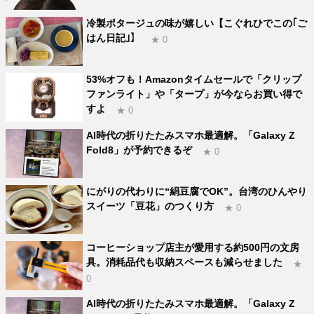
冷製ポタージュの味が嬉しい【こぐれひでこの｢ご
はん日記｣】
★ 0
53%オフも！Amazonタイムセールで「クリップ
ファンライト」や「タープ」が今ならお買い得で
すよ
★ 0
AI時代の折りたたみスマホ最適解。「Galaxy Z
Fold8」が予約できるぞ
★ 0
にがりの代わりに“絹豆腐でOK”。台湾のひんやり
スイーツ「豆花」のつくり方
★ 0
コーヒーショップ店主が愛用する約500円の文房
具。消耗品代も収納スペースも減らせました
★
0
AI時代の折りたたみスマホ最適解。「Galaxy Z