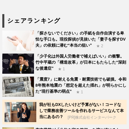
シェアランキング
「探さないでください」の手紙を自作自演する卑
怯な手口も。現役探偵が見抜いた「妻子を探すDV
夫」の依頼に潜む“本当の狙い”
★ 2
「少子化は外国人労働者で補えばいい」の衝撃。
竹中平蔵の「構造改革」が日本にもたらした“深刻
な後遺症”
★ 1
「震度7」に耐える免震・耐震技術でも破損。令和
8年熊本地震の「想定を超えた揺れ」が明らかにし
た“現行基準の弱点”
★ 1
我が社もDXしたいけど予算がない！コードな
しで業務改善ツールを作れるサービスなんて本
当にあるの？
[PR]株式会社インターパーク