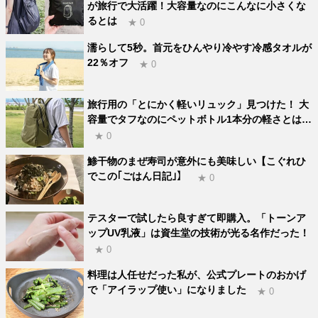
が旅行で大活躍！大容量なのにこんなに小さくな
るとは
★ 0
濡らして5秒。首元をひんやり冷やす冷感タオルが
22％オフ
★ 0
旅行用の「とにかく軽いリュック」見つけた！ 大
容量でタフなのにペットボトル1本分の軽さとは…
★ 0
鯵干物のまぜ寿司が意外にも美味しい【こぐれひ
でこの｢ごはん日記｣】
★ 0
テスターで試したら良すぎて即購入。「トーンア
ップUV乳液」は資生堂の技術が光る名作だった！
★ 0
料理は人任せだった私が、公式プレートのおかげ
で「アイラップ使い」になりました
★ 0