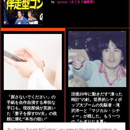
by
gyouza（まぐまぐ編集部）
没後20年に動きだす“凍った
「探さないでください」の
時計”の針。世界的シティポ
手紙を自作自演する卑怯な
ップ大ブームの先駆者・滝
手口も。現役探偵が見抜い
沢洋一と「マジカル・シテ
た「妻子を探すDV夫」の依
ィー」が残した、もう一つ
頼に潜む“本当の狙い”
の『かぎりなき夏』
by
阿部泰尚『伝説の探偵』
by
都鳥 流星
By clicking “Accept All Cookies”, you agree to the storing of cookies on