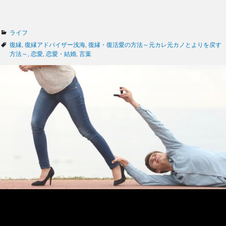
カ
ライフ
テ
タ
復縁
,
復縁アドバイザー浅海
,
復縁・復活愛の方法～元カレ元カノとよりを戻す
ゴ
グ
方法～
,
恋愛
,
恋愛・結婚
,
言葉
リ
ー