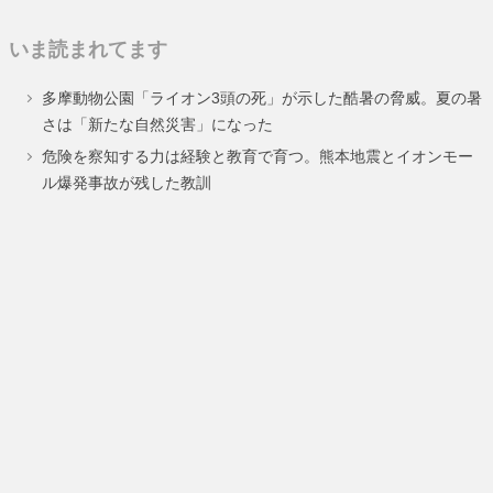
定
定
いま読まれてます
ペ
ペ
多摩動物公園「ライオン3頭の死」が示した酷暑の脅威。夏の暑
ー
ー
さは「新たな自然災害」になった
ジ
ジ
危険を察知する力は経験と教育で育つ。熊本地震とイオンモー
ル爆発事故が残した教訓