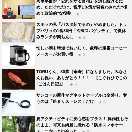
高市早苗が「公約を守る首相」を演じ続けるた
め、ただそれだけ。税率1％策が背負わされた“極
めて政治的”な役割
★ 1
ズボラの私「パスタ茹でるの」やめました。トッ
プバリュの1食86円「冷凍スパゲッティ」で夏休
みランチが楽ちんに
★ 0
忙しい朝も時短でおいしく。象印の定番コーヒー
メーカーがお買い得
★ 0
TORUくん、80歳（傘寿）になりました。みなさ
んお祝い、ありがとう！！！！【こぐれひでこの
｢ごはん日記｣】
★ 0
サンコーの新作マグネットケーブルは全盛り。奪
うのは「絡まりストレス」だけ
★ 0
夏アクティビティに安心感をプラス！ 操作性もそ
のまま、写真も綺麗に撮れる「防水スマホケー
ス」にやっと出会った
★ 0