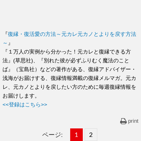
『
復縁・復活愛の方法～元カレ元カノとよりを戻す方法
～
』
『１万人の実例から分かった！元カレと復縁できる方
法』(草思社)、『別れた彼が必ずふりむく魔法のこと
ば』（宝島社）などの著作がある、復縁アドバイザー・
浅海がお届けする、復縁情報満載の復縁メルマガ。元カ
レ、元カノとよりを戻したい方のために毎週復縁情報を
お届けします。
<<登録はこちら>>
print
ページ:
固
1
固
2
,