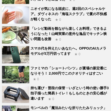
ニオイが気になる頭皮に、週2回のスペシャルケ
ア。ダヴィネスの「海塩スクラブ」で夏の不快感
が軽くなった
★ 0
「レシピ動画を観ながら楽しくお料理」できるよ
うになった！山崎実業の意外な逸品でキッチン狭
い問題も改善
★ 0
スマホ代を抑えたいあなたへ。OPPOのAIカメラ
モデルが3万円切ってます
★ 0
ファミマの「ショートパンツ」が夏場の新定番に
なりそう！ 2,000円でこのクオリティはすごい
★ 0
持ち運び・普段の保管・いざという時の使い勝手3
拍子揃った簡易トイレ！もしものときの安心感が
違います
★ 0
モンベルの「魔法みたいな折りたたみリュック」