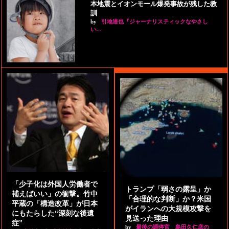
本地震とイオンモール爆発事故が残した教
訓
by
引地達也『ジャーナリスティックなやさし
い…
「少子化は外国人労働者で
トランプ「弱さの露呈」か
補えばいい」の衝撃。竹中
「合理的な判断」か？米国
平蔵の「構造改革」が日本
がイランへの大規模攻撃を
にもたらした“深刻な後遺
見送った理由
症”
by
最後の調停官 島田久仁彦の