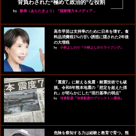
背負わされた“極めて政治的”な役割
by
新恭（あらたきょう）『国家権力＆メディア…
高市早苗は支持率のために日本を壊す。食
料品消費税1%の甘い誘惑に隠された2年後
の大増税
by
小林よしのり『小林よしのりライジング』
「震度7」に耐える免震・耐震技術でも破
損。令和8年熊本地震の「想定を超えた揺
れ」が明らかにした“現行基準の弱点”
by
冷泉彰彦『冷泉彰彦のプリンストン通信』
危険を察知する力は経験と教育で育つ。熊