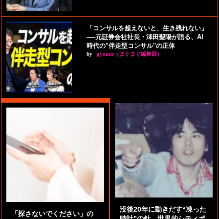
「コンサルを超えないと、生き残れない」
──元証券会社社長・澤田聖陽が語る、AI
時代の"伴走型コンサル"の正体
by
gyouza（まぐまぐ編集部）
没後20年に動きだす“凍った
「探さないでください」の
時計”の針。世界的シティポ