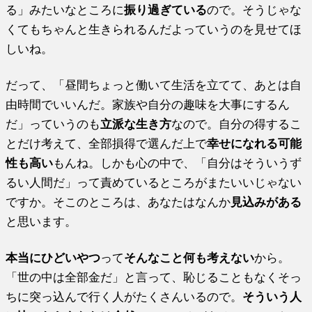
る」みたいなところに
振り過ぎている
ので。そうじゃな
くてもちゃんと生きられるんだよっていうのを見せてほ
しいね。
だって、「昼間ちょっと働いて生活を立てて、あとは自
由時間でいいんだ。家族や自分の趣味を大事にするん
だ」っていうのも
立派な生き方
なので。自分の得するこ
とだけ考えて、全部損得で選んだ上で
幸せになれる可能
性も高い
もんね。しかも心の中で、「自分はそういうず
るい人間だ」って責めているところがまたいいじゃない
ですか。そこのところは、あなたはなんか
見込みがある
と思います。
本当にひどいやつ
って
そんなこと何も考えない
から。
「世の中は全部金だ」と言って、恥じることもなくそっ
ちに突っ込んで行く人がたくさんいるので。
そういう人