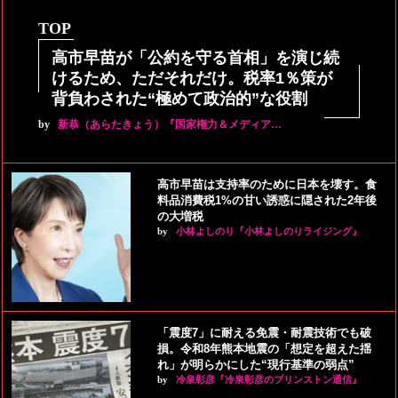
TOP
高市早苗が「公約を守る首相」を演じ続
けるため、ただそれだけ。税率1％策が
背負わされた“極めて政治的”な役割
by
新恭（あらたきょう）『国家権力＆メディア…
高市早苗は支持率のために日本を壊す。食
料品消費税1%の甘い誘惑に隠された2年後
の大増税
by
小林よしのり『小林よしのりライジング』
「震度7」に耐える免震・耐震技術でも破
損。令和8年熊本地震の「想定を超えた揺
れ」が明らかにした“現行基準の弱点”
by
冷泉彰彦『冷泉彰彦のプリンストン通信』