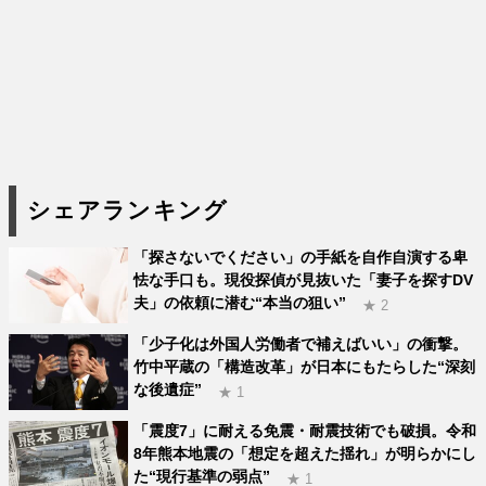
シェアランキング
「探さないでください」の手紙を自作自演する卑
怯な手口も。現役探偵が見抜いた「妻子を探すDV
夫」の依頼に潜む“本当の狙い”
★ 2
「少子化は外国人労働者で補えばいい」の衝撃。
竹中平蔵の「構造改革」が日本にもたらした“深刻
な後遺症”
★ 1
「震度7」に耐える免震・耐震技術でも破損。令和
8年熊本地震の「想定を超えた揺れ」が明らかにし
た“現行基準の弱点”
★ 1