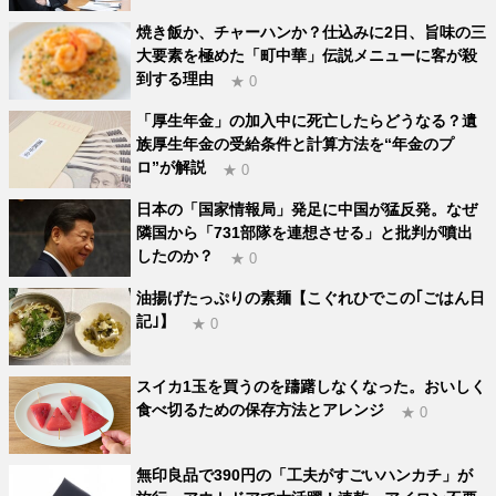
焼き飯か、チャーハンか？仕込みに2日、旨味の三
大要素を極めた「町中華」伝説メニューに客が殺
到する理由
★ 0
「厚生年金」の加入中に死亡したらどうなる？遺
族厚生年金の受給条件と計算方法を“年金のプ
ロ”が解説
★ 0
日本の「国家情報局」発足に中国が猛反発。なぜ
隣国から「731部隊を連想させる」と批判が噴出
したのか？
★ 0
油揚げたっぷりの素麺【こぐれひでこの｢ごはん日
記｣】
★ 0
スイカ1玉を買うのを躊躇しなくなった。おいしく
食べ切るための保存方法とアレンジ
★ 0
無印良品で390円の「工夫がすごいハンカチ」が