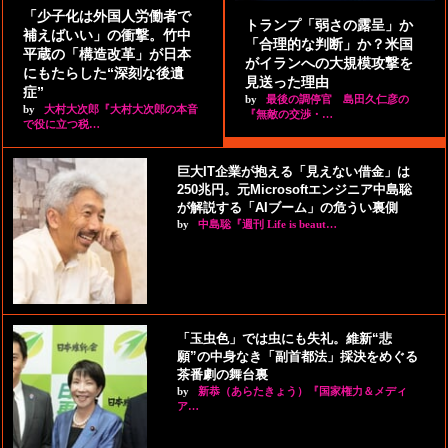
「少子化は外国人労働者で
トランプ「弱さの露呈」か
補えばいい」の衝撃。竹中
「合理的な判断」か？米国
平蔵の「構造改革」が日本
がイランへの大規模攻撃を
にもたらした“深刻な後遺
見送った理由
症”
by
最後の調停官 島田久仁彦の
by
大村大次郎『大村大次郎の本音
『無敵の交渉・…
で役に立つ税…
巨大IT企業が抱える「見えない借金」は
250兆円。元Microsoftエンジニア中島聡
が解説する「AIブーム」の危うい裏側
by
中島聡『週刊 Life is beaut…
「玉虫色」では虫にも失礼。維新“悲
願”の中身なき「副首都法」採決をめぐる
茶番劇の舞台裏
by
新恭（あらたきょう）『国家権力＆メディ
ア…