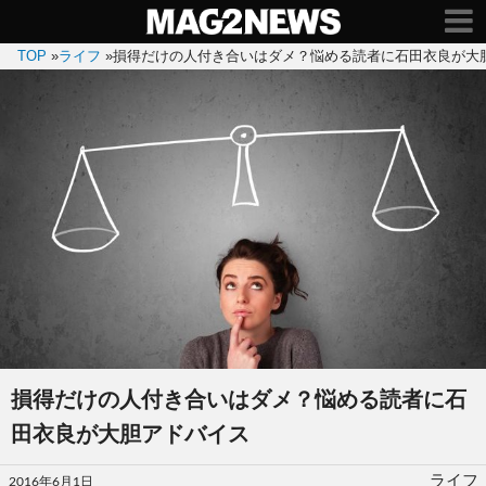
TOP
»
ライフ
»
損得だけの人付き合いはダメ？悩める読者に石田衣良が大
損得だけの人付き合いはダメ？悩める読者に石
田衣良が大胆アドバイス
投
ライフ
2016年6月1日