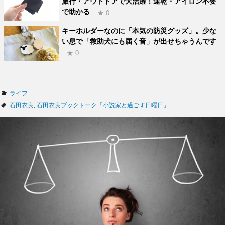
旅行・アウトドアで大活躍！速乾・アイロン不要
で助かる
★ 0
キーホルダーなのに「本気の防災グッズ」。少な
い息で「救助犬にも届く音」が出せちゃうんです
★ 0
カ
ライフ
テ
タ
石田衣良
,
石田衣良ブックトーク「小説家と過ごす日曜日」
ゴ
グ
リ
ー