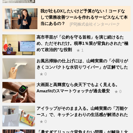
我が社もDXしたいけど予算がない！コードな
しで業務改善ツールを作れるサービスなんて本
当にあるの？
[PR]株式会社インターパーク
高市早苗が「公約を守る首相」を演じ続けるた
め、ただそれだけ。税率1％策が背負わされた“極
めて政治的”な役割
★ 1
お風呂掃除の仕上げには、山崎実業の「小回りが
きくコンパクトな水切りワイパー」が正解でした
★ 0
大画面と高輝度なら炎天下でもよく見える。
Amazfitのスマートウォッチが過去最安
★ 0
アイラップがそのまま入る。山崎実業の「万能ケ
ース」で、キッチンまわりの生活感が解消された
★ 0
「暑すぎてリュック背負えない問題」が解決！大