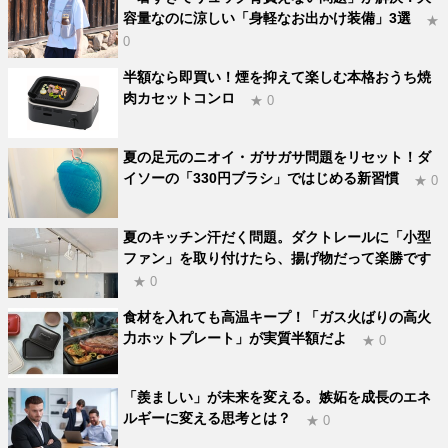
容量なのに涼しい「身軽なお出かけ装備」3選
★
0
半額なら即買い！煙を抑えて楽しむ本格おうち焼
肉カセットコンロ
★ 0
夏の足元のニオイ・ガサガサ問題をリセット！ダ
イソーの「330円ブラシ」ではじめる新習慣
★ 0
夏のキッチン汗だく問題。ダクトレールに「小型
ファン」を取り付けたら、揚げ物だって楽勝です
★ 0
食材を入れても高温キープ！「ガス火ばりの高火
力ホットプレート」が実質半額だよ
★ 0
「羨ましい」が未来を変える。嫉妬を成長のエネ
ルギーに変える思考とは？
★ 0