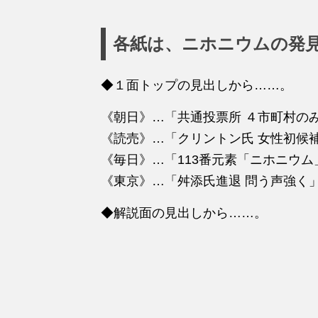
各紙は、ニホニウムの発
◆１面トップの見出しから……。
《朝日》…「共通投票所 ４市町村の
《読売》…「クリントン氏 女性初候
《毎日》…「113番元素「ニホニウム
《東京》…「舛添氏進退 問う声強く
◆解説面の見出しから……。