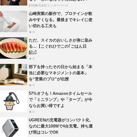
[PR]株式会社インターパーク
山崎実業の新作で、プロテインが飲
みやすくなる。最後までキレイに使
い切れる工夫も
★ 0
ただ、スイカのおいしさが身に染み
る…【こぐれひでこの｢ごはん日
記｣】
★ 0
部下を持ったその日から始まる「本
当に必要なマネジメントの基本」
を“営業のプロ”が伝授
★ 0
57%オフも！Amazonタイムセール
で「ミニランプ」や「タープ」が今
ならお買い得ですよ
★ 0
UGREENの充電器がコンパクト化、
なのに最大100Wで4台充電。持ち運
び用はコレでOK