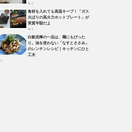
★ 0
食材を入れても高温キープ！「ガス
火ばりの高火力ホットプレート」が
実質半額だよ
★ 0
白飯泥棒の一品は、麺にもぴった
り。油を使わない「なすとささみ」
のレンチンレシピ｜キッチンにひと
工夫
 0