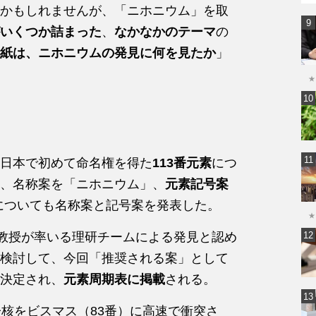
かもしれませんが、「ニホニウム」を取
いくつか詰まった
、
なかなかのテーマ
の
紙は、ニホニウムの発見に何を見たか
」
★
日本で初めて命名権を得た
113番元素
につ
、名称案を「ニホニウム」、
元素記号案
についても名称案と記号案を発表した。
★
大教授が率いる理研チームによる発見と認め
検討して、今回「推奨される案」として
決定され、
元素周期表に掲載
される。
子核をビスマス（83番）に高速で衝突さ