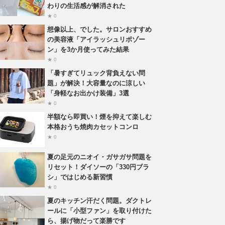
わりの生活感が解消された
★ 0
想像以上、でした。サロンおすすめ
の美容液「アイラッシュリポゾー
ン」を3か月使ってみた結果
★ 0
「暑すぎてリュック背負えない問
題」が解決！大容量なのに涼しい
「身軽なお出かけ装備」3選
★ 0
半額なら即買い！煙を抑えて楽しむ
本格おうち焼肉カセットコンロ
★ 0
夏の足元のニオイ・ガサガサ問題を
リセット！ダイソーの「330円ブラ
シ」ではじめる新習慣
★ 0
夏のキッチン汗だく問題。ダクトレ
ールに「小型ファン」を取り付けた
ら、揚げ物だって楽勝です