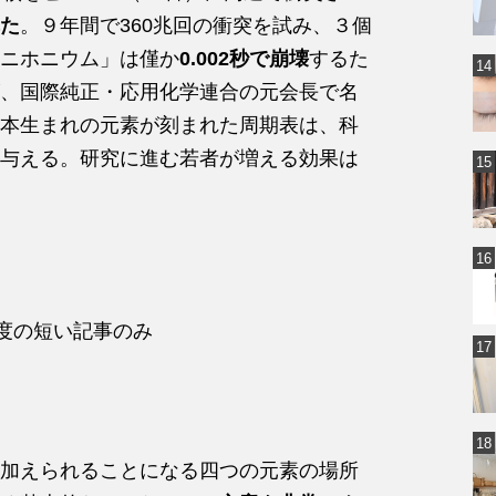
た
。９年間で360兆回の衝突を試み、３個
ニホニウム」は僅か
0.002秒で崩壊
するた
、国際純正・応用化学連合の元会長で名
本生まれの元素が刻まれた周期表は、科
与える。研究に進む若者が増える効果は
程度の短い記事のみ
加えられることになる四つの元素の場所