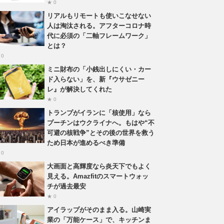
★ 0
リアルもリモートも使いこなせない
人は淘汰される。アフターコロナ時
代に必須の「二軸フレームワーク」
とは？
 0
ミニ財布の「小銭出しにくい・カー
ド入らない」を、新『ウサゼニー
レ』が解決してくれた
★ 0
トランプがイランに「核使用」なら
プーチンはウクライナへ。もはや“不
可避の核戦争”とその後の世界を救う
ため日本が進めるべき準備
 0
大画面と高輝度なら炎天下でもよく
見える。Amazfitのスマートウォッ
チが過去最安
★ 0
アイラップがそのまま入る。山崎実
業の「万能ケース」で、キッチンま