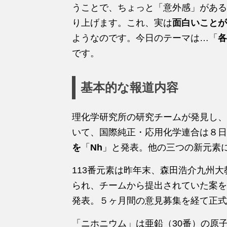
うことで、ちょっと「意外感」がある
り上げます。これ、実は
面白いことが
ようなのです。今日のテーマは…「
各
です。
基本的な報道内容
理化学研究所の研究チームが発見し、
いて、国際純正・応用化学連合は８日
を
「
Nh
」と発表。他の三つの新元素
113番元素は昨年末、森田浩介九州
られ、チームから提出されていた案を
発表。５ヶ月間の意見募集を経て正式
「ニホニウム」は亜鉛（30番）の原