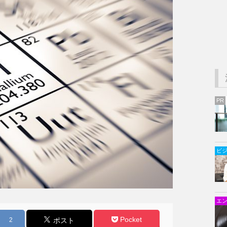
PR
ビ
エ
Pocket
2
ポスト