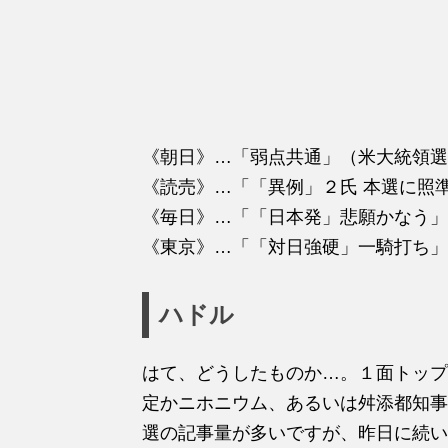
《朝日》…「弱点共通」（米大統領選
《読売》…「「異例」２氏 本選に照
《毎日》…「「日本発」悲願かなう」
《東京》…「「対日強硬」一騎打ち」
ハドル
はて、どうしたものか…。１面トップ
定かニホニウム、あるいは舛添都知事
選の記事量が多いですが、昨日に続い