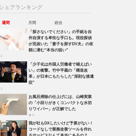
シェアランキング
週間
月間
総合
「探さないでください」の手紙を自
作自演する卑怯な手口も。現役探偵
が見抜いた「妻子を探すDV夫」の依
頼に潜む“本当の狙い”
 2
「少子化は外国人労働者で補えばい
い」の衝撃。竹中平蔵の「構造改
革」が日本にもたらした“深刻な後遺
症”
 1
お風呂掃除の仕上げには、山崎実業
の「小回りがきくコンパクトな水切
りワイパー」が正解でした
★ 0
我が社もDXしたいけど予算がない！
コードなしで業務改善ツールを作れ
るサービスなんて本当にあるの？