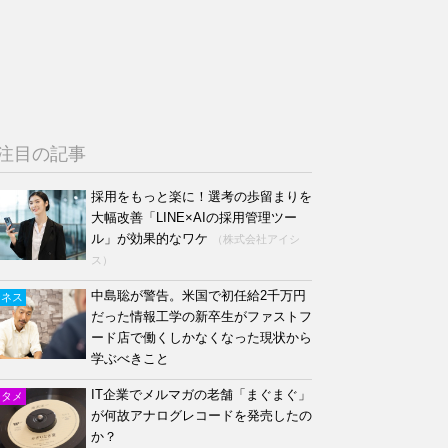
注目の記事
採用をもっと楽に！選考の歩留まりを
大幅改善「LINE×AIの採用管理ツー
ル」が効果的なワケ
（株式会社アイシ
ス）
中島聡が警告。米国で初任給2千万円
ジネス
だった情報工学の新卒生がファストフ
ード店で働くしかなくなった現状から
学ぶべきこと
IT企業でメルマガの老舗「まぐまぐ」
ンタメ
が何故アナログレコードを発売したの
か？