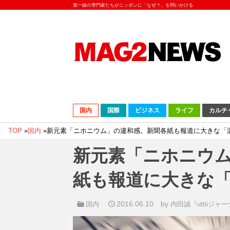
第一線の専門家たちがニッポンに「なぜ？」を問いかける
国内
国際
ビジネス
ライフ
カルチ
TOP
»
国内
»
新元素「ニホニウム」の違和感。新聞各紙も報道に大きな「
新元素「ニホニウ
紙も報道に大きな
2016.06.10
by
国内
内田誠『uttiiジャ