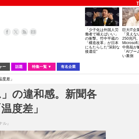
「少子化は外国人労
巨大IT企
働者で補えばいい」
「見えな
の衝撃。竹中平蔵の
250兆円
「構造改革」が日本
Micros
にもたらした“深刻な
中島聡が
後遺症”
「AIブー
い裏側
ャー
話題
特集一覧 ▼
有名企業
温度差」
ム」の違和感。新聞各
「温度差」
ーナル』