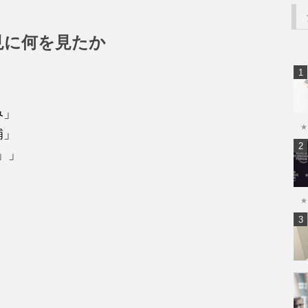
見に何を見たか
み」
★
補」
」」
」
★