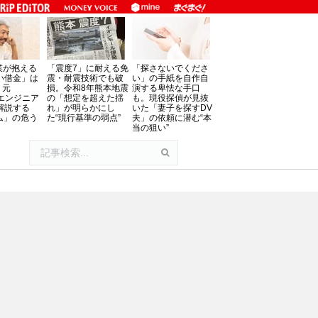
業が抱える
「震度7」に耐える免
「探さないでくださ
い借金」は
震・耐震技術でも破
い」の手紙を自作自
。元
損。令和8年熊本地震
演する卑怯な手口
oftエンジニア
の「想定を超えた揺
も。現役探偵が見抜
解説する
れ」が明らかにし
いた「妻子を探すDV
ム」の危う
た“現行基準の弱点”
夫」の依頼に潜む“本
当の狙い”