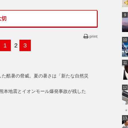
大切
print
1
2
3
した酷暑の脅威。夏の暑さは「新たな自然災
熊本地震とイオンモール爆発事故が残した
★