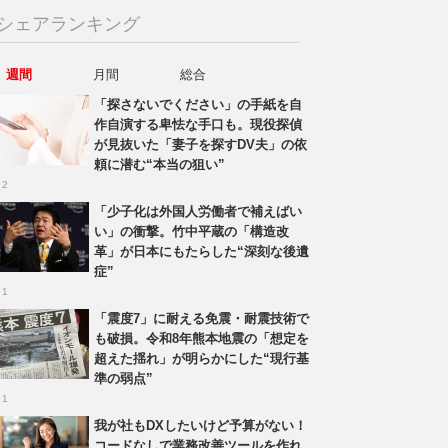
シェアランキング
週間
月間
総合
「探さないでください」の手紙を自
作自演する卑怯な手口も。現役探偵
が見抜いた「妻子を探すDV夫」の依
頼に潜む“本当の狙い”
 2
「少子化は外国人労働者で補えばい
い」の衝撃。竹中平蔵の「構造改
革」が日本にもたらした“深刻な後遺
症”
 1
「震度7」に耐える免震・耐震技術で
も破損。令和8年熊本地震の「想定を
超えた揺れ」が明らかにした“現行基
準の弱点”
 1
我が社もDXしたいけど予算がない！
コードなしで業務改善ツールを作れ