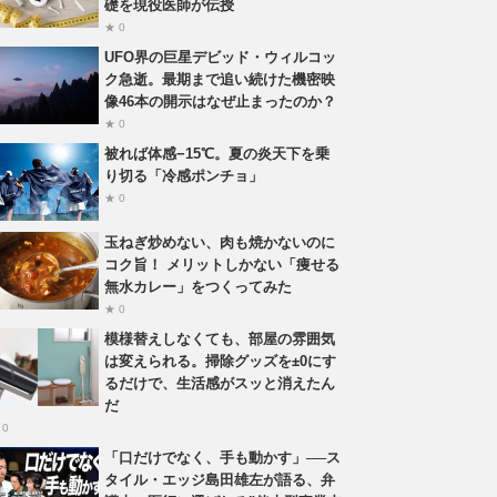
礎を現役医師が伝授
★ 0
UFO界の巨星デビッド・ウィルコッ
ク急逝。最期まで追い続けた機密映
像46本の開示はなぜ止まったのか？
★ 0
被れば体感−15℃。夏の炎天下を乗
り切る「冷感ポンチョ」
★ 0
玉ねぎ炒めない、肉も焼かないのに
コク旨！ メリットしかない「痩せる
無水カレー」をつくってみた
★ 0
模様替えしなくても、部屋の雰囲気
は変えられる。掃除グッズを±0にす
るだけで、生活感がスッと消えたん
だ
 0
「口だけでなく、手も動かす」──ス
タイル・エッジ島田雄左が語る、弁