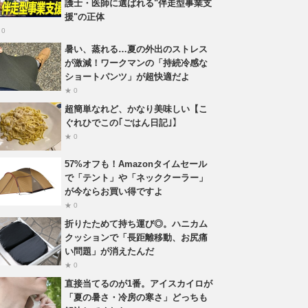
護士・医師に選ばれる"伴走型事業支
援"の正体
 0
暑い、蒸れる…夏の外出のストレス
が激減！ワークマンの「持続冷感な
ショートパンツ」が超快適だよ
★ 0
超簡単なれど、かなり美味しい【こ
ぐれひでこの｢ごはん日記｣】
★ 0
57%オフも！Amazonタイムセール
で「テント」や「ネッククーラー」
が今ならお買い得ですよ
★ 0
折りたためて持ち運び◎。ハニカム
クッションで「長距離移動、お尻痛
い問題」が消えたんだ
★ 0
直接当てるのが1番。アイスカイロが
「夏の暑さ・冷房の寒さ」どっちも