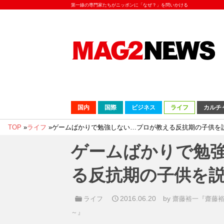
第一線の専門家たちがニッポンに「なぜ？」を問いかける
国内
国際
ビジネス
ライフ
カルチ
TOP
»
ライフ
»
ゲームばかりで勉強しない…プロが教える反抗期の子供を
ゲームばかりで勉
る反抗期の子供を
2016.06.20
by
ライフ
齋藤裕一『齋藤
～』