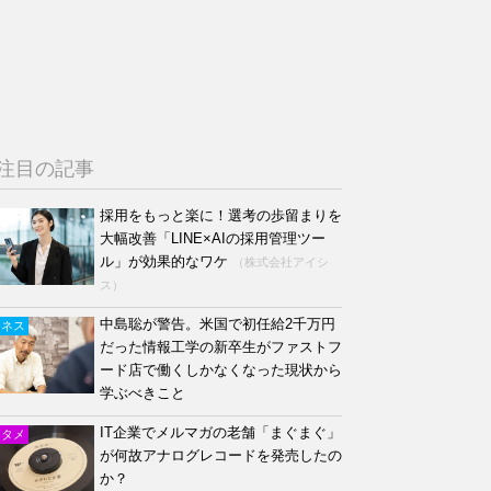
注目の記事
採用をもっと楽に！選考の歩留まりを
大幅改善「LINE×AIの採用管理ツー
ル」が効果的なワケ
（株式会社アイシ
ス）
中島聡が警告。米国で初任給2千万円
ジネス
だった情報工学の新卒生がファストフ
ード店で働くしかなくなった現状から
学ぶべきこと
IT企業でメルマガの老舗「まぐまぐ」
ンタメ
が何故アナログレコードを発売したの
か？