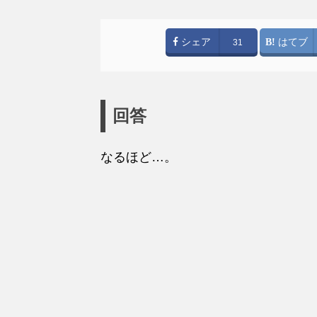
シェア
はてブ
31
回答
なるほど…。