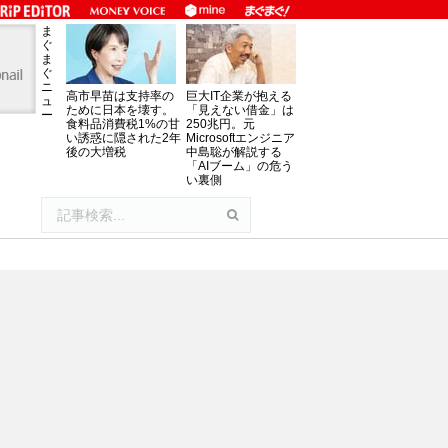
ま
ぐ
ま
ぐ
ニ
高市早苗は支持率の
巨大IT企業が抱える
ュ
ために日本を壊す。
「見えない借金」は
ー
食料品消費税1%の甘
250兆円。元
い誘惑に隠された2年
Microsoftエンジニア
後の大増税
中島聡が解説する
「AIブーム」の危う
い裏側