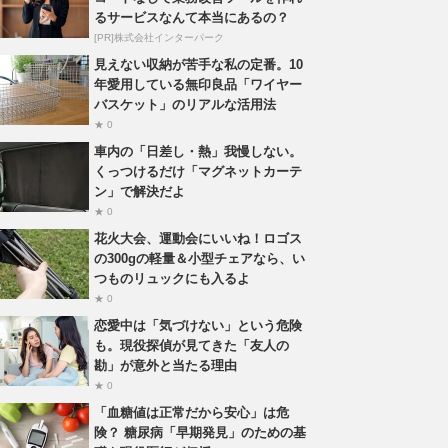
るサービスなんて本当にあるの？
[PR]株式会社インターパーク
見えない収納が苦手な私の定番。10
年愛用している無印良品「ワイヤー
バスケット」のリアルな活用法
★ 0
車内の「日差し・熱」我慢しない。
くっつけるだけ「マグネットカーテ
ン」で解決だよ
★ 0
花火大会、運動会にいいね！ロゴス
の300gの軽量＆小型チェアなら、い
つものリュックにも入るよ
★ 0
恋愛中は「気づけない」という危険
も。現役探偵が見てきた「友人の
勘」が意外と当たる理由
★ 0
「血糖値は正常だから安心」は危
険？ 糖尿病「早期発見」のための基