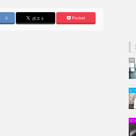
Pocket
0
ポスト
PR
ビ
エ