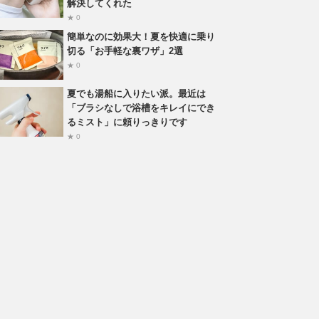
解決してくれた
★ 0
簡単なのに効果大！夏を快適に乗り
切る「お手軽な裏ワザ」2選
★ 0
夏でも湯船に入りたい派。最近は
「ブラシなしで浴槽をキレイにでき
るミスト」に頼りっきりです
★ 0