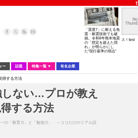
「震度7」に耐える免
震・耐震技術でも破
損。令和8年熊本地震
ス！test
の「想定を超えた揺
れ」が明らかにし
た“現行基準の弱点”
ャー
話題
特集一覧 ▼
有名企業
説得する方法
強しない…プロが教え
説得する方法
裕一の「教育力」と「勉強力」 ～ココだけのリアル話