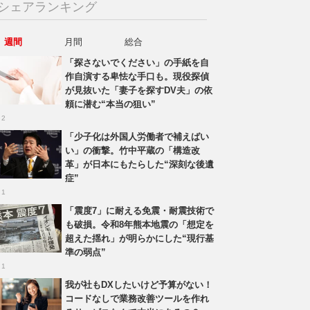
シェアランキング
週間
月間
総合
「探さないでください」の手紙を自
作自演する卑怯な手口も。現役探偵
が見抜いた「妻子を探すDV夫」の依
頼に潜む“本当の狙い”
 2
「少子化は外国人労働者で補えばい
い」の衝撃。竹中平蔵の「構造改
革」が日本にもたらした“深刻な後遺
症”
 1
「震度7」に耐える免震・耐震技術で
も破損。令和8年熊本地震の「想定を
超えた揺れ」が明らかにした“現行基
準の弱点”
 1
我が社もDXしたいけど予算がない！
コードなしで業務改善ツールを作れ