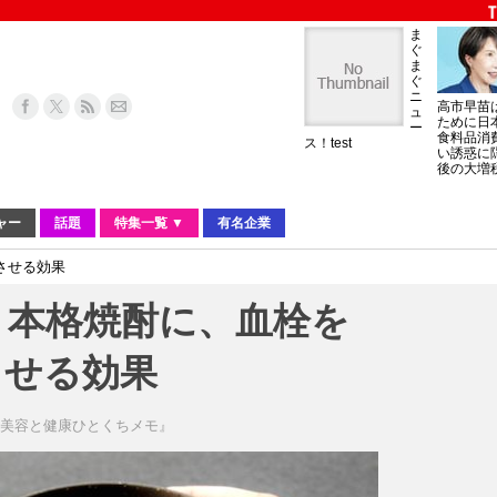
ま
ぐ
ま
ぐ
ニ
高市早苗
ュ
ために日
ー
食料品消
ス！test
い誘惑に
後の大増
ャー
話題
特集一覧 ▼
有名企業
させる効果
。本格焼酎に、血栓を
させる効果
『美容と健康ひとくちメモ』