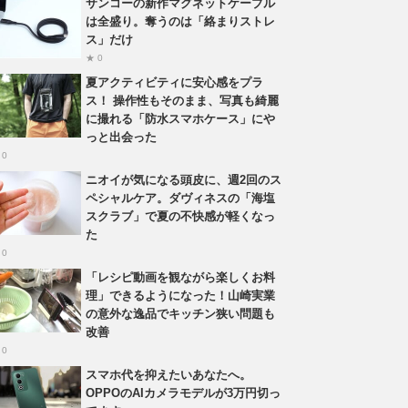
サンコーの新作マグネットケーブル
は全盛り。奪うのは「絡まりストレ
ス」だけ
★ 0
夏アクティビティに安心感をプラ
ス！ 操作性もそのまま、写真も綺麗
に撮れる「防水スマホケース」にや
っと出会った
 0
ニオイが気になる頭皮に、週2回のス
ペシャルケア。ダヴィネスの「海塩
スクラブ」で夏の不快感が軽くなっ
た
 0
「レシピ動画を観ながら楽しくお料
理」できるようになった！山崎実業
の意外な逸品でキッチン狭い問題も
改善
 0
スマホ代を抑えたいあなたへ。
OPPOのAIカメラモデルが3万円切っ