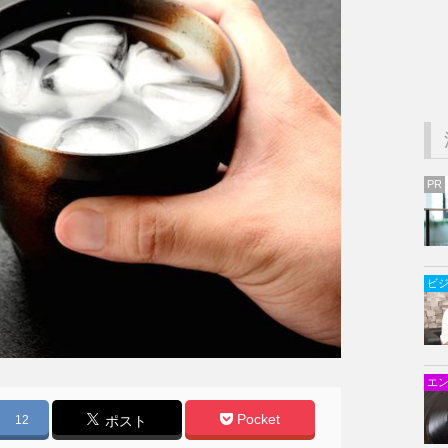
PR
ビ
エ
Pocket
12
ポスト