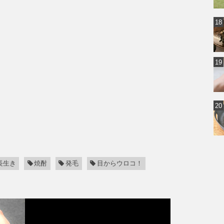
長生き
焼酎
発毛
目からウロコ！