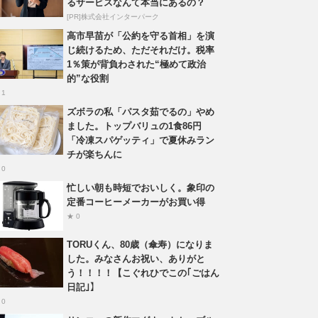
るサービスなんて本当にあるの？
[PR]株式会社インターパーク
高市早苗が「公約を守る首相」を演
じ続けるため、ただそれだけ。税率
1％策が背負わされた“極めて政治
的”な役割
 1
ズボラの私「パスタ茹でるの」やめ
ました。トップバリュの1食86円
「冷凍スパゲッティ」で夏休みラン
チが楽ちんに
 0
忙しい朝も時短でおいしく。象印の
定番コーヒーメーカーがお買い得
★ 0
TORUくん、80歳（傘寿）になりま
した。みなさんお祝い、ありがと
う！！！！【こぐれひでこの｢ごはん
日記｣】
 0