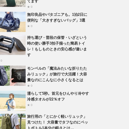
てます
★ 0
無印良品やパタゴニアも。1泊2日に
便利な「大きすぎないバッグ」3選
★ 0
持ち運び・普段の保管・いざという
時の使い勝手3拍子揃った簡易トイ
レ！もしものときの安心感が違いま
す
 0
モンベルの「魔法みたいな折りたた
みリュック」が旅行で大活躍！大容
量なのにこんなに小さくなるとは
★ 0
濡らして5秒。首元をひんやり冷やす
冷感タオルが22％オフ
★ 0
旅行用の「とにかく軽いリュック」
見つけた！ 大容量でタフなのにペッ
トボトル1本分の軽さとは…