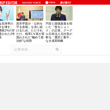
は支持率の
高市早苗が「公約を
円安と国債急落を招
本を壊す。
守る首相」を演じ続
いた「骨太ショッ
費税1%の甘
けるため、ただそれ
ク」の正体。グーグ
隠された2年
だけ。税率1％策が背
ル日本法人元社長が
税
負わされた“極めて政
斬る「選択と集中」
治的”な役割
なき成長戦略