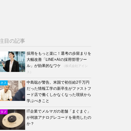
注目の記事
採用をもっと楽に！選考の歩留まりを
大幅改善「LINE×AIの採用管理ツー
ル」が効果的なワケ
（株式会社アイシ
ス）
中島聡が警告。米国で初任給2千万円
ジネス
だった情報工学の新卒生がファストフ
ード店で働くしかなくなった現状から
学ぶべきこと
IT企業でメルマガの老舗「まぐまぐ」
ンタメ
が何故アナログレコードを発売したの
か？