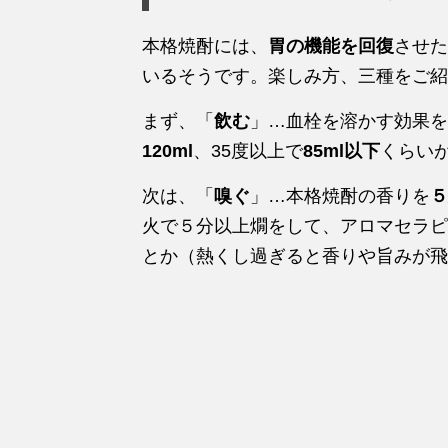
本格焼酎には、
胃の機能を回復
させた
いるそうです。楽しみ方、三種をご紹
まず、「
飲む
」…血栓を溶かす効果を
120ml
、35度以上で
85ml以下
くらい
次は、「
嗅ぐ
」…本格焼酎の香りを
５
火で５分以上燗をして、アロマセラピ
とか（熱くし過ぎると香りや旨みが飛