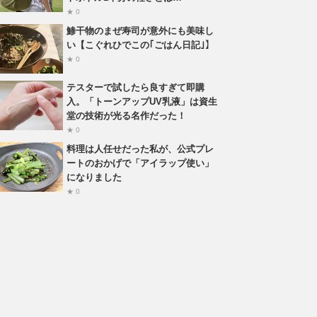
★ 0
鯵干物のまぜ寿司が意外にも美味し
い【こぐれひでこの｢ごはん日記｣】
★ 0
テスターで試したら良すぎて即購
入。「トーンアップUV乳液」は資生
堂の技術が光る名作だった！
★ 0
料理は人任せだった私が、公式プレ
ートのおかげで「アイラップ使い」
になりました
★ 0