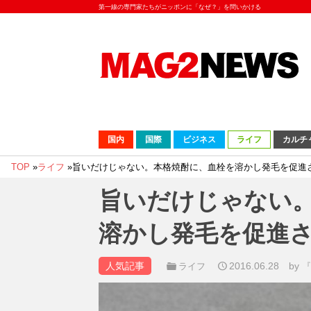
第一線の専門家たちがニッポンに「なぜ？」を問いかける
国内
国際
ビジネス
ライフ
カルチ
TOP
»
ライフ
»
旨いだけじゃない。本格焼酎に、血栓を溶かし発毛を促進
旨いだけじゃない
溶かし発毛を促進
人気記事
2016.06.28
by
ライフ